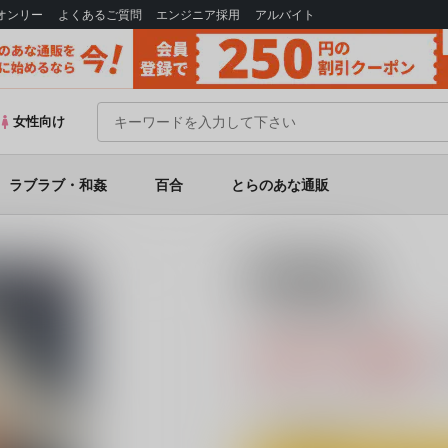
Bオンリー
よくあるご質問
エンジニア採用
アルバイト
女性向け
ラブラブ・和姦
百合
とらのあな通販
18禁
ソウルですよ
440円（税込
4
通販ポイント：
pt獲得
？
◯
：在庫あり