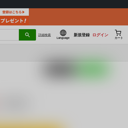
新規登録
ログイン
詳細
検索
Language
カート
ポストする
LINEで送る
）
キャンセル不可