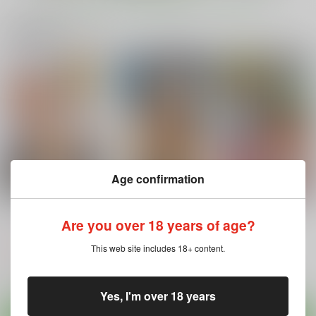
関連商品(サークル)
ソウルですよ
ソウルですよ３
QUEEN'S VERSUS
YA-ZY
YA-ZY
るるノ屋
440
550
770
円
円
円
（税込）
（税込）
（税込）
ソウルキャリバー
ソウルキャリバー
クイーンズブレイド
アイヴィー
エリュシオン
ミリム×御剣平四郎
ソフィーティア
サンプル
サンプル
サンプル
Age confirmation
カート
カート
カート
アメとムチ
ソウルですよ
ムソオムニバス
Are you over 18 years of age?
YA-ZY
YA-ZY
YA-ZY
440
440
440
円
円
円
（税込）
（税込）
（税込）
This web site includes 18+ content.
ドラゴンクエスト
ソウルキャリバー
三國無双
関銀屏
ゼシカ
戦士
賢者
アイヴィー
呂玲綺
ソフィーティア
Yes, I'm over 18 years
サンプル
サンプル
サンプル