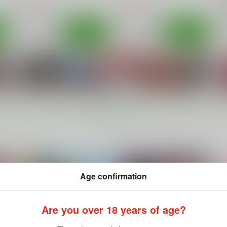
東
東方Project
東方Project
ト
サンプル
カート
サンプル
カート
もっと見る！
Age confirmation
あまあまえっちな幻想郷～ゆ
霊夢さんが催眠なんかにかか
M
きばこ～2023年5月号～
るわけがない
Are you over 18 years of age?
ゆきと
Cute
7