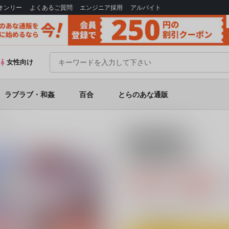
Bオンリー
よくあるご質問
エンジニア採用
アルバイト
女性向け
ラブラブ・和姦
百合
とらのあな通販
urn
18禁
KKMK.Rturn
550円（税込
5
通販ポイント：
pt獲得
？
◯
：在庫あり