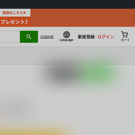
新規登録
ログイン
詳細
検索
Language
カート
ポストする
LINEで送る
）
キャンセル不可