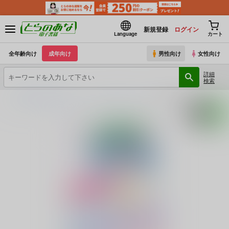
新規登録
ログイン
Language
カート
全年齢向け
成年向け
男性向け
女性向け
詳細
検索
とらのあな電子書籍
ぬきどころ。
KKMK
(シリーズ)
KKMK vol.3