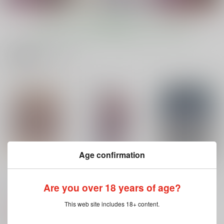
もっと見る！
関連商品(サークル)
あまあまえっちな幻想
神社になわばりが出来
あまあまえっちな幻想
郷～ゆきばこ～2024
るまで
郷～ゆきばこ～2023
年2月号～
年11月号～
ゆきと
PERSONAL COLOR
ゆきと
770
660
770
円
円
円
（税込）
（税込）
（税込）
東方Project
東方Project
博麗霊夢
東方Project
霧雨魔理沙
アリス・マーガトロイド
Age confirmation
サンプル
サンプル
サンプル
カート
カート
カート
ビスマルクの受難
艦隊パーティ４
ＴＦＣ ＢＵＳＴＥＲ
Are you over 18 years of age?
Ｓ
TEDDY－PLAZA
TEDDY－PLAZA
TEDDY－PLAZA
660
660
This web site includes 18+ content.
円
円
（税込）
（税込）
660
円
（税込）
艦隊これくしょん-艦これ-
艦隊これくしょん-艦これ-