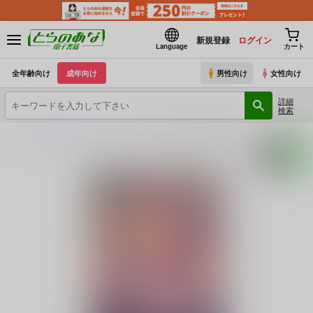
新規登録
ログイン
Language
カート
全年齢向け
成年向け
男性向け
女性向け
詳細
検索
とらのあな電子書籍
TEDDY－PLAZA
射命丸教授の比率的愛情