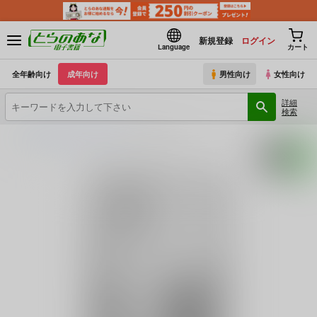
新規登録
ログイン
Language
カート
全年齢向け
成年向け
男性向け
女性向け
詳細
検索
とらのあな電子書籍
大蔵別館
たまたま…ねっ