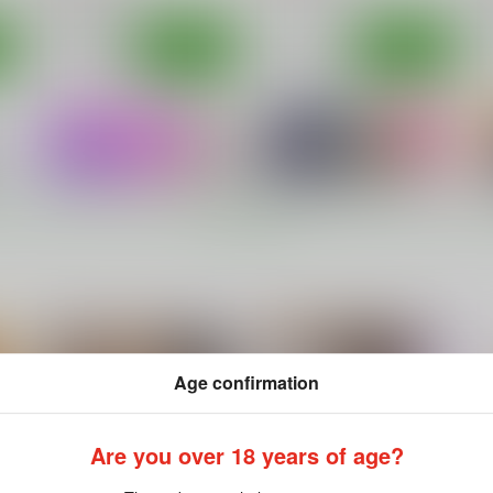
かばん×フレンズ
ト
サンプル
カート
サンプル
カート
もっと見る！
Age confirmation
けもフレギャル合同
すこVフレンズ 第2号
す
おあうぐ本舗
HolyMist
H
Are you over 18 years of age?
2,200
628
5
円
円
（税込）
（税込）
けものフレンズ
けものフレンズ