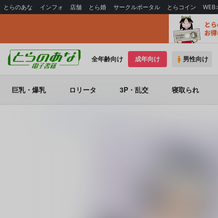
とらのあな
インフォ
店舗
とら婚
サークルポータル
とらコイン
WE
全年齢向け
成年向け
男性向け
巨乳・爆乳
ロリータ
3P・乱交
寝取られ
とらのあな電子書籍
黒魔法研究所
とうじ