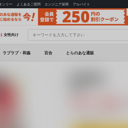
Bオンリー
よくあるご質問
エンジニア採用
アルバイト
女性向け
ラブラブ・和姦
百合
とらのあな通販
Ｃ
18禁
姦Ｃ
825円（税込
7
通販ポイント：
pt獲得
？
◯
：在庫あり