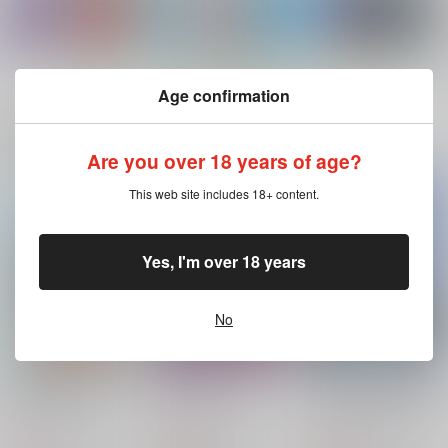
もっと見る！
Age confirmation
関連商品(サークル)
Are you over 18 years of age?
ちょっとエロい艦〇れ
GATO class LOVE
イタリアン水着時報
This web site includes 18+ content.
0
blue+α
blue+α
ふるはいきっく
550
550
円
円
（税込）
（税込）
605
Yes, I'm over 18 years
円
（税込）
艦隊これくしょん-艦これ-
艦隊これくしょん-艦これ-
艦隊これくしょん-艦これ-
スキャンプ
ドラム
コンテ・ディ・カブール
龍田
漣
秋雲
ポーラ
No
サンプル
サンプル
サンプル
カート
カート
カート
鈴谷とどうする？ナニ
刑部姫の言うとおり
フルーツジャムの艦詰
しちゃう？12
2 おまけ本まとめ+
フルーツジャム
フルーツジャム
フルーツジャム
660
円
（税込）