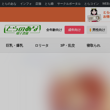
とらのあな
インフォ
店舗
とら婚
サークルポータル
とらコイン
WE
全年齢向け
成年向け
男性向け
巨乳・爆乳
ロリータ
3P・乱交
寝取られ
とらのあな電子書籍
しもやけ堂
華扇様ともっとHな修行をする