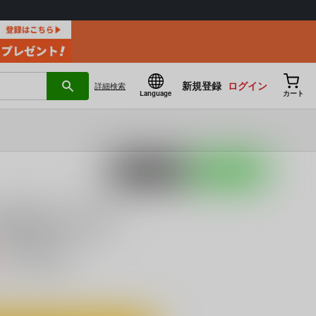
新規登録
ログイン
詳細
検索
Language
カート
ポストする
LINEで送る
な修行をする本
）
キャンセル不可