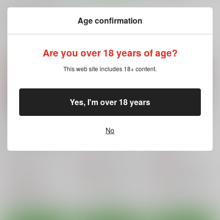
関連商品(サークル)
Age confirmation
あまあまえっちな幻想
神社になわばりが出来
あまあまえっちな幻想
Are you over 18 years of age?
郷～ゆきばこ～2024
るまで
郷～ゆきばこ～2023
年2月号～
年11月号～
ゆきと
PERSONAL COLOR
ゆきと
This web site includes 18+ content.
770
660
770
円
円
円
（税込）
（税込）
（税込）
東方Project
東方Project
博麗霊夢
東方Project
霧雨魔理沙
Yes, I'm over 18 years
アリス・マーガトロイド
サンプル
サンプル
サンプル
No
カート
カート
カート
射命丸教授の比率的愛
ビスマルクの受難
艦隊パーティ４
情
TEDDY－PLAZA
TEDDY－PLAZA
TEDDY－PLAZA
660
660
円
円
（税込）
（税込）
1,203
円
（税込）
艦隊これくしょん-艦これ-
艦隊これくしょん-艦これ-
東方Project
犬走椛
ビスマルク
大和
プリンツ・オイゲン
西行寺幽々子
パチュリー・ノーレッジ
サンプル
サンプル
サンプル