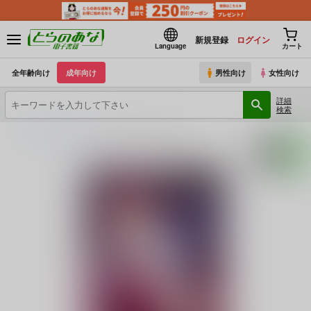
新規登録
ログイン
Language
カート
全年齢向け
成年向け
男性向け
女性向け
詳細
検索
とらのあな電子書籍
ARC
私がきっと守るから…