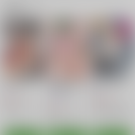
関連商品(ジャンル)
泥酔ポーラ時報
嫁艦娘とのケッコンカ
嫁艦カブール時報
ッコカリ性活リクエス
blue+α
blue+α
ト編・夕雲
文釣DOOM
550
550
円
円
（税込）
（税込）
315
円
（税込）
艦隊これくしょん-艦これ-
艦隊これくしょん-艦これ-
艦隊これくしょん-艦これ-
ポーラ
コンテ・ディ・カブール
夕雲
サンプル
サンプル
サンプル