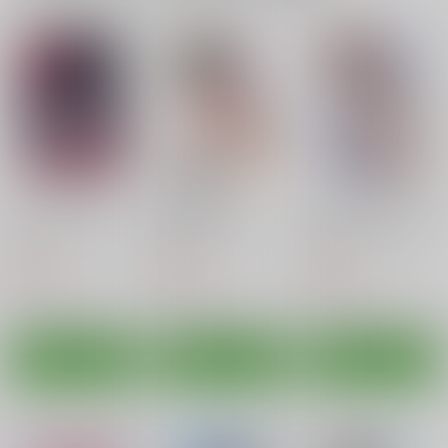
カート
カート
カート
摩耶と提督と特別任務
摩耶と提督と補給事情
摩耶様にお願い
ARC
ARC
ARC
768
660
660
円
円
円
（税込）
（税込）
（税込）
艦隊これくしょん-艦これ-
艦隊これくしょん-艦これ-
艦隊これくしょん-艦これ-
摩耶
摩耶
摩耶
サンプル
サンプル
サンプル
カート
カート
カート
あたしが守るから…
摩耶様にお願い
加古が眠るその側で
ARC
ARC
ARC
768
660
550
円
円
円
（税込）
（税込）
Summer Delicious
あなたの隣でえっちな
（税込）
艦蜜Honey -総集編-
加古
摩耶
ことを考えてしまうん
古鷹
Romantic London
純情ハリネズミ
です
Romantic London
サンプル
サンプル
サンプル
550
1,870
円
専売
円
（税込）
（税込）
550
円
専売
（税込）
艦隊これくしょん-艦これ-
艦隊これくしょん-艦これ-
作品詳細
作品詳細
作品詳細
艦隊これくしょん-艦これ-
鳥海
加賀（艦これ）
鳥海
リットリオ
ポーラ
サンプル
サンプル
サンプル