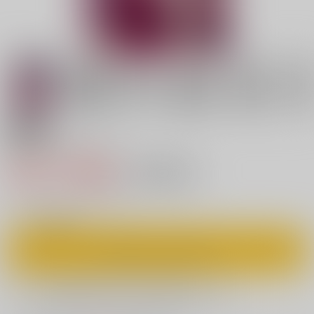
18禁
私がきっと守るから…
859円（税込）
キャンセル不可
7
通販ポイント：
pt獲得
？
◯
：在庫あり
カートに入れる
欲しいものリストに追加