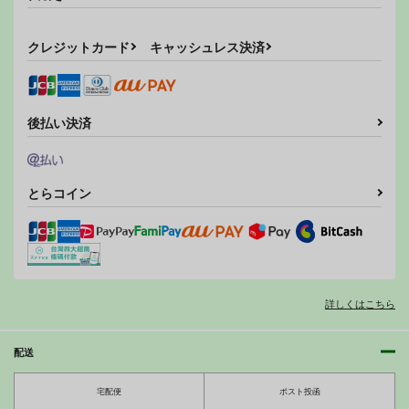
古鷹
鳥海
古鷹
夕張
カート
カート
カート
古鷹
クレジットカード
キャッシュレス決済
サンプル
サンプル
サンプル
カート
カート
カート
動けなくなった摩耶様
拷問合同【拷問具の処
賞金稼ぎVS毛星人
にいたずらしよう！
刑場♪ＡｗＡ／窓】
後払い決済
ピノチカ
ARC
電脳ちょこれーと
330
円
（税込）
792
798
円
円
（税込）
（税込）
摩耶
魔女っ子ラブ
とらコイン
サンプル
サンプル
サンプル
作品詳細
作品詳細
作品詳細
航空戦艦 対 空とぶギ
朝潮ちゃんと甘々な。
ロチン総集編
致命傷
調布市民ふれあい文化
詳しくはこちら
550
円
（税込）
サークル
艦隊これくしょん-艦これ-
1,000
円
（税込）
朝潮
配送
艦隊これくしょん-艦これ-
日向
戦艦タ級
宅配便
ポスト投函