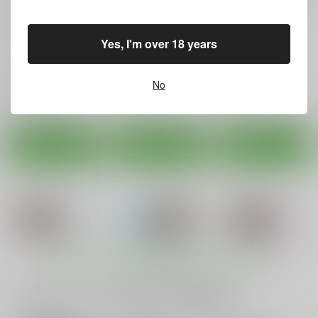
カート
カート
カート
動けなくなった摩耶様
あたしが守るから…
加古が眠るその側で
にいたずらしよう！
ARC
ARC
Yes, I'm over 18 years
ARC
768
550
円
円
（税込）
（税込）
792
円
（税込）
艦隊これくしょん-艦これ-
艦隊これくしょん-艦これ-
艦隊これくしょん-艦これ-
No
加古
古鷹
摩耶
サンプル
サンプル
サンプル
カート
カート
カート
妙齢型重巡伝 残念だ
中破撤退時々性交
サマーデイズキス
よ!!足柄さん(25)
Romantic London
Romantic London
HYPER BRAND
550
550
円
専売
円
専売
（税込）
（税込）
330
円
（税込）
艦隊これくしょん-艦これ-
艦隊これくしょん-艦これ-
もっと見る！
艦隊これくしょん-艦これ-
鳥海
鳥海
足柄
一緒に買われている同人作品または類似商品
サンプル
サンプル
サンプル