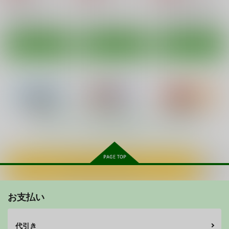
加古鷹
古鷹×加古
カート
カート
カート
古鷹
加古
青葉
サンプル
サンプル
サンプル
カート
カート
カート
高雄と秘書艦のお仕事
摩耶と提督と補給事情
摩耶と提督と特別任務
ARC
ARC
ARC
660
660
768
円
円
円
（税込）
（税込）
（税込）
高雄
摩耶
摩耶
もっと見る！
サンプル
サンプル
サンプル
ニムと秋刀魚ま釣り！
艦ぱいフルコース
MOUSOU艦これ
作品詳細
作品詳細
作品詳細
THEATER
鎖の幼女
スタジオBIG-X
スタジオBIG-X
カートに入れる
440
1,210
円
円
（税込）
（税込）
1,320
鳥海さんにおまかせ！
加古が眠るその側で
円
それでも私は重巡洋艦
（税込）
艦隊これくしょん-艦これ-
艦隊これくしょん-艦これ-
1
なんです
ARC
艦隊これくしょん-艦これ-
伊26
プリンツ・オイゲン
お支払い
Vampire*Berry
TERAJOULE
島風
金剛
愛宕
加賀
ビスマルク
550
円
（税込）
385
330
円
円
（税込）
（税込）
艦隊これくしょん-艦これ-
サンプル
サンプル
サンプル
代引き
艦隊これくしょん-艦これ-
艦隊これくしょん-艦これ-