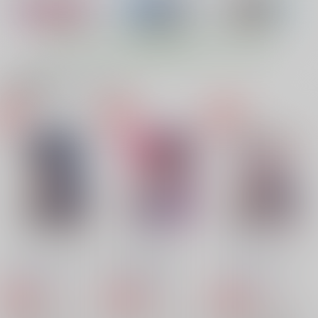
高雄と秘書艦のお仕事
司令はパンツがお好き
高雄ちゃんと出撃いた
カート
カート
カート
します？
ARC
ARC
ARC
もっと見る！
660
770
円
円
（税込）
（税込）
770
円
（税込）
艦隊これくしょん-艦これ-
艦隊これくしょん-艦これ-
艦隊これくしょん-艦これ-
高雄
雪風
浜風
関連商品(キャラクター)
高雄
愛宕
サンプル
サンプル
サンプル
灯火
高雄ちゃんと出撃いた
司令はパンツがお好き
します？
カート
カート
カート
ＡＲＣ
ARC
ARC
770
770
円
円
（税込）
（税込）
770
円
（税込）
シェリア
雪風
高雄
わたしの胸にかえって
WHITE FESTIVAL
あなたはあたしのなん
きてね ぷらすあるふ
だから！
サンプル
サンプル
サンプル
くまのもり
ぁ おまけ本総集編2
ゆうさりつかた
ゆうさりつかた
785
円
作品詳細
作品詳細
作品詳細
（税込）
880
660
円
円
（税込）
（税込）
艦隊これくしょん-艦これ-
デザイアオブテンダー
My Pretty Game
ロクセンアワーズ！
艦隊これくしょん-艦これ-
艦隊これくしょん-艦これ-
初風
Vampire*Berry
Vampire*Berry
Vampire*Berry
レンジャー
サラトガ
天津風
ジョンストン
550
550
550
円
円
専売
専売
円
専売
（税込）
（税込）
（税込）
サンプル
サンプル
サンプル
艦隊これくしょん-艦これ-
艦隊これくしょん-艦これ-
艦隊これくしょん-艦これ-