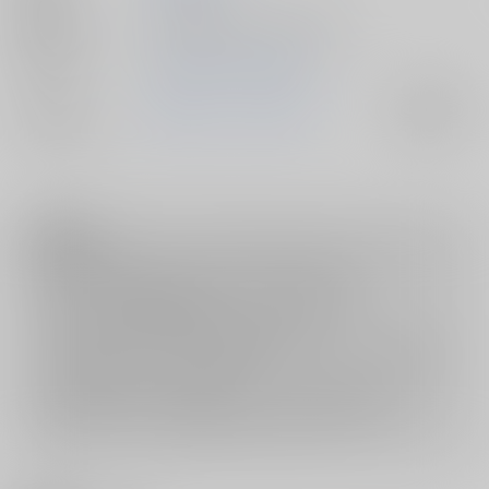
種別/サイズ
電子書籍 - 同人誌/ その他 32p
初出イベント
2016/05/01 COMIC1☆10
ジャンル/
艦隊これくしょん-艦これ-
入荷アラート
サブジャンル
注意事項
ご購入後の返品・キャンセルは一切お受けできません。
ご購入前に必ず
推奨環境
を満たしているかご確認下さい。
ご購入した作品の閲覧方法は
こちら
をご覧下さい。
ご購入時にクレジットカードの決済が必須となります。無料販売され
ている作品につきましても同様です。
セット値引き
は、無料/半額キャンペーンとの併用は出来ません。
表示されているページ数は実際と異なる場合がございます。