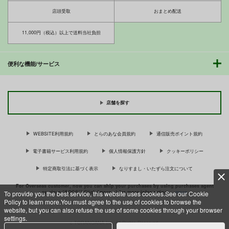
サンプル
サンプル
店頭受取
おまとめ配送
カート
カート
11,000円（税込）以上で送料当社負担
Lolita Splatter
infinity18
俺の妹が屍鬼なわけが
ない
たかねの花園
焼酎MAC
便利な機能/サービス
ARE
770
880
円
円
（税込）
（税込）
330
円
アイ
18号
（税込）
サンプル
サンプル
サンプル
店舗を探す
作品詳細
作品詳細
作品詳細
WEBSITE利用規約
とらのあな会員規約
通信販売ポイント規約
電子書籍サービス利用規約
個人情報保護方針
クッキーポリシー
特定商取引法に基づく表示
なりすまし・いたずら注文について
For Overseas customer, now you can ship your purchases by using purchases agent
services “AOCS”! Click {more…} for more information …
more
To provide you the best service, this website uses cookies.See our Cookie
Policy to learn more.You must agree to the use of cookies to browse the
website, but you can also refuse the use of some cookies through your browser
settings.
c TORANOANA Inc, All Rights Reserved.