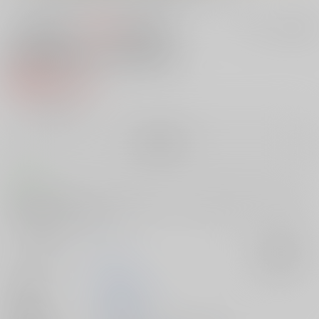
300円
セット値引きとは
?
この商品も買うと
値引き適用！
私がきっと守るから…
紙の書籍
859円
（税込）
╳
：在庫なし
再販希望
コメント
提督に狙われた古鷹。言われた通りにしないと加古を代わりにすると脅
され体を差し出すことに…。
サークル名
ARC
入荷アラート
作家
多摩川雪丸
公開日
2016/07/20