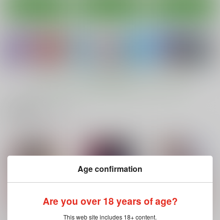
カート
カート
カート
もっと見る！
関連商品(サークル)
ちょっとエロい艦〇れ
GATO class LOVE
イタリアン水着時報
0
blue+α
blue+α
ふるはいきっく
550
550
円
円
（税込）
（税込）
Age confirmation
605
円
（税込）
艦隊これくしょん-艦これ-
艦隊これくしょん-艦これ-
艦隊これくしょん-艦これ-
スキャンプ
ドラム
コンテ・ディ・カブール
龍田
漣
秋雲
ポーラ
Are you over 18 years of age?
サンプル
サンプル
サンプル
This web site includes 18+ content.