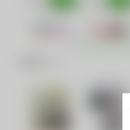
サンプル
カート
サンプル
カー
関連商品(サークル)
ロウりんぐスクみずフェス
智花陥落
タ！
あ～だこ～だ
あ～だこ～だ
550
円
（税込）
550
円
（税込）
ロウきゅーぶ！
湊智花
ロウきゅーぶ！
袴田ひなた
三沢真帆
湊智花