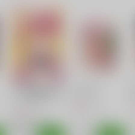
まったく智花は最高だ
ひなたは俺の嫁！
ぜ！？ 総集編 増補完全版
あ～だこ～だ
なないろもも組
550
5
円
（税込）
1,100
円
（税込）
ロウきゅーぶ！
ひなた
ロウきゅーぶ！
湊 智花
袴田 ひなた