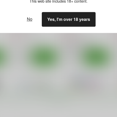
This web site includes 18+ content.
ト
サンプル
カート
No
Yes, I'm over 18 years
ひなたは俺の嫁！
武蔵な日常
あ～だこ～だ
あ～だこ～だ
550
550
5
円
円
（税込）
（税込）
ロウきゅーぶ！
ひなた
境界線上のホライゾン
ホライゾン・アリアダスト
本多正純
ト
サンプル
カート
サンプル
カート
ネイト・ミトツダイラ
もっと見る！