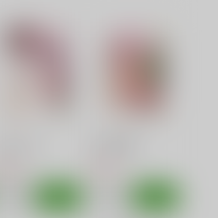
智花陥落
たけまほ
あ～だこ～だ
あ～だこ～だ
50
550
円
円
（税込）
（税込）
ロウきゅーぶ！
湊智花
ロウきゅーぶ！
三沢真帆
サンプル
カート
サンプル
カート
おしえてせっくす
ひなたは俺の嫁！
あ～だこ～だ
あ～だこ～だ
30
550
円
円
（税込）
（税込）
田ひなた
ひなた
サンプル
作品詳細
サンプル
作品詳細