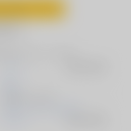
ートに入れる
に追加
惨な出来事とそれを知ってしまった昴のお話。
あ～だこ～だ
入荷アラート
を設定
ジナン
2016/07/20
電子書籍 - 同人誌/ その他 36p
2014/08/17 コミックマーケット86（3日目）
ロウきゅーぶ！
入荷アラート
を設定