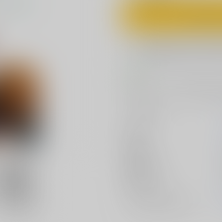
カ
欲しいものリスト
コメント
智花が隠していた慧心転校前の悲
サークル名
作家
公開日
種別/サイズ
初出イベント
ジャンル/
サブジャンル