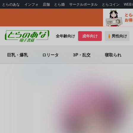
とらのあな
インフォ
店舗
とら婚
サークルポータル
とらコイン
WE
全年齢向け
成年向け
男性向け
巨乳・爆乳
ロリータ
3P・乱交
寝取られ
とらのあな電子書籍
あ～だこ～だ
トモカコ