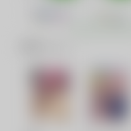
改
401st～しおいすと～
あ～だこ～だ
あ～だこ～だ
関連商品(キャラクター)
220
440
円
円
（税込）
（税込）
艦隊これくしょん-艦これ-
島風
艦隊これくしょん-艦これ-
伊58
暁、響、雷、電
伊401
サンプル
カート
サンプル
カー
ロウりんぐスクみずフェス
ヤマノタイケン３
タ！
あ～だこ～だ
あ～だこ～だ
550
円
（税込）
550
円
（税込）
あおい
袴田ひなた
サンプル
作品詳細
サンプル
作品詳細