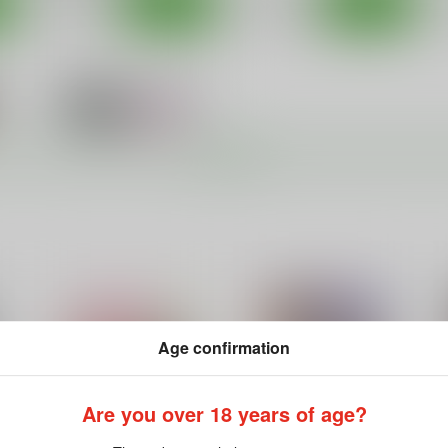
ト
サンプル
カート
サンプル
カート
もっと見る！
袴田陵○
Age confirmation
あ～だこ～だ
550
円
（税込）
ロウきゅーぶ！
袴田ひなた
Are you over 18 years of age?
袴田かげつ