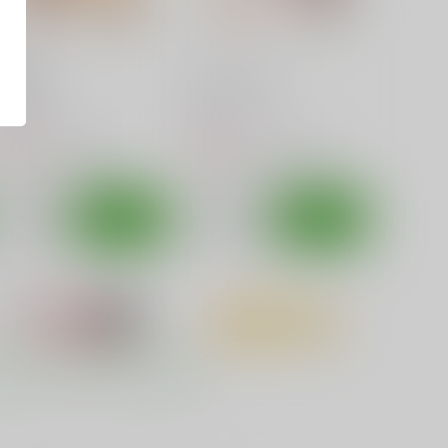
智花惨敗
おしえてせっくす
あ～だこ～だ
あ～だこ～だ
50
330
円
円
（税込）
（税込）
ロウきゅーぶ！
湊智花
ロウきゅーぶ！
袴田ひなた
サンプル
カート
サンプル
カート