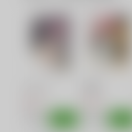
ヤマノタイケン
危険なキャンプ
あ～だこ～だ
あ～だこ～だ
550
330
円
円
（税込）
（税込）
その他
あおい
ひなた
その他
雪村あおい
サンプル
カート
サンプル
カー
アナザールート
智花陥落
あ～だこ～だ
あ～だこ～だ
440
550
円
円
（税込）
（税込）
湊智花
湊智花
サンプル
作品詳細
サンプル
作品詳細