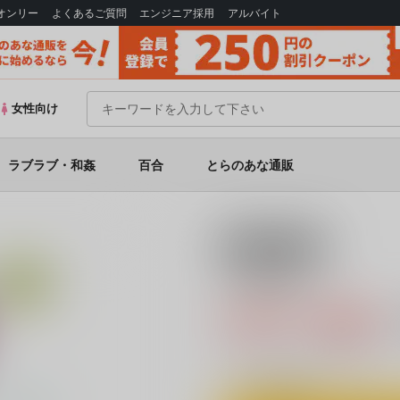
Bオンリー
よくあるご質問
エンジニア採用
アルバイト
女性向け
ラブラブ・和姦
百合
とらのあな通販
18禁
トモカコ
550円（税込
5
通販ポイント：
pt獲得
？
◯
：在庫あり