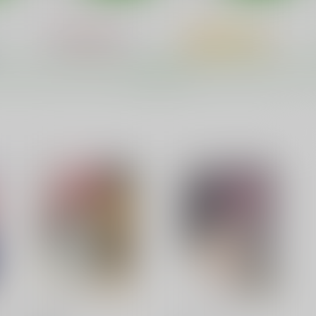
もっと見る！
ひみつのヤマのぼり
ヤマノタイケン４
あ～だこ～だ
あ～だこ～だ
550
550
4
円
円
（税込）
（税込）
ヤマノススメ
雪村あおい
ヤマノススメ
ト
サンプル
カート
サンプル
カート
ひみつのヤマのぼり
たけまほ
あ～だこ～だ
あ～だこ～だ
550
550
5
円
円
（税込）
（税込）
雪村あおい
三沢真帆
ヴ
サンプル
作品詳細
サンプル
作品詳細