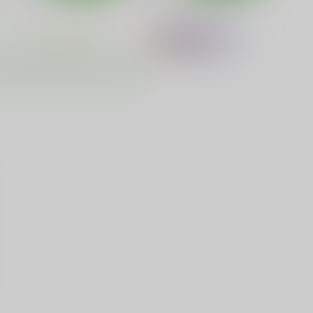
アナザールート
直葉オフライン
あ～だこ～だ
あ～だこ～だ
40
550
円
円
（税込）
（税込）
ロウきゅーぶ！
湊智花
ソードアート・オンライン
直葉
リーファ
サンプル
カート
サンプル
カート
灰色狼は乳白色の夢を見る
武蔵な日常
あ～だこ～だ
あ～だこ～だ
50
550
円
円
（税込）
（税込）
ィクトリカ
ホライゾン・アリアダスト
サンプル
作品詳細
サンプル
作品詳細