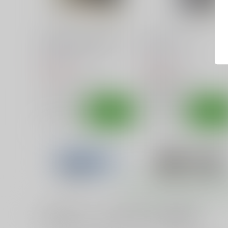
サンプル
カート
サンプル
カー
灰色狼は乳白色の夢を見る
E線上のホライゾン
あ～だこ～だ
あ～だこ～だ
550
550
円
円
（税込）
（税込）
GOSICK
ヴィクトリカ
境界線上のホライゾン
ホライゾン
サンプル
カート
サンプル
カー
一緒に買われている同人作品または類似商品