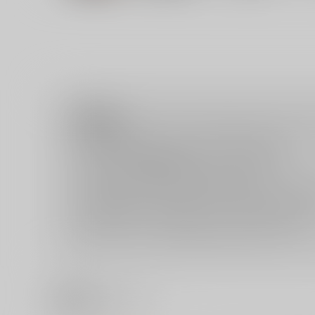
注意事項
ご購入後の返品・キャンセルは一切お受けできません。
ご購入前に必ず
推奨環境
を満たしているかご確認下さい。
ご購入した作品の閲覧方法は
こちら
をご覧下さい。
ご購入時にクレジットカードの決済が必須となります。無料
セット値引き
は、無料/半額キャンペーンとの併用は出来ませ
表示されているページ数は実際と異なる場合がございます。
関連商品(ジャンル)