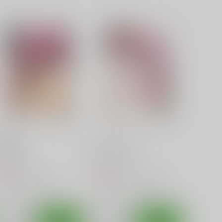
智花惨敗
おしえてせっくす
あ～だこ～だ
あ～だこ～だ
50
330
円
円
（税込）
（税込）
ロウきゅーぶ！
湊智花
ロウきゅーぶ！
袴田ひなた