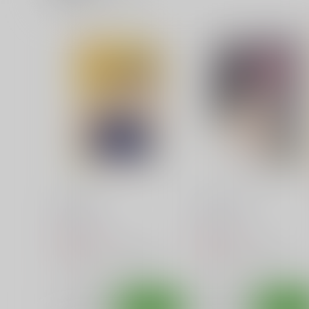
たけまほ
アナザールート
あ～だこ～だ
あ～だこ～だ
550
440
円
円
（税込）
（税込）
ロウきゅーぶ！
三沢真帆
ロウきゅーぶ！
湊智花