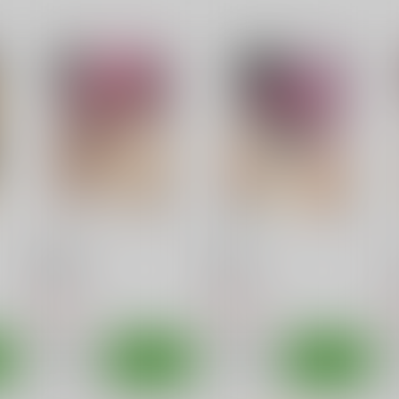
ヤマノタイケン２
ロウりんぐスクみずフェス
タ！
あ～だこ～だ
あ～だこ～だ
550
5
円
（税込）
550
円
（税込）
その他
ここな
ロウきゅーぶ！
袴田ひなた
三沢真帆
湊智花
ト
サンプル
カート
サンプル
カート
智花惨敗
袴田陵○
あ～だこ～だ
あ～だこ～だ
550
550
3
円
円
（税込）
（税込）
湊智花
袴田ひなた
袴
サンプル
作品詳細
サンプル
作品詳細