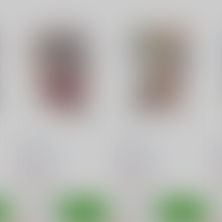
ネギな。 3
ネギな。4
ネ
篠原重工営業部
篠原重工営業部
220
220
2
円
円
（税込）
（税込）
魔法先生ネギま！
魔法先生ネギま！
ト
サンプル
カート
サンプル
カート