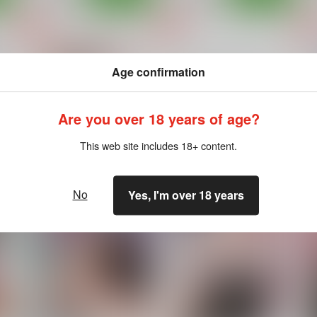
Age confirmation
もっと見る！
Are you over 18 years of age?
This web site includes 18+ content.
No
Yes, I'm over 18 years
ねぎだく！解禁
ねぎだく！本出汁
STUDIOふあん
STUDIOふあん
S
561
495
円
円
専売
専売
（税込）
（税込）
魔法先生ネギま！
魔法先生ネギま！
ト
サンプル
カート
サンプル
カート