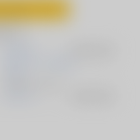
ートに入れる
に追加
篠原重工営業部
入荷アラート
を設定
榛名まお
うきょちゅう
武蔵屋長元坊
2016/07/20
電子書籍 - 同人誌/ その他 52p
魔法先生ネギま！
入荷アラート
を設定