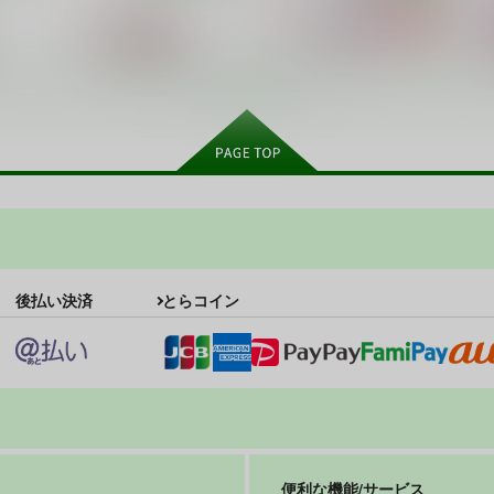
もっと見る！
ナデナデ オルタナティブ
ネギな。6
H
篠原重工営業部
篠原重工営業部
220
220
2
円
円
（税込）
（税込）
To Heart 2
このみ
環
愛佳
魔法先生ネギま！
ト
サンプル
カート
サンプル
カート
ナデナデ オルタナティブ
えちほっぺ大作戦
後払い決済
とらコイン
篠原重工営業部
篠原重工営業部
220
550
7
円
円
（税込）
（税込）
このみ
マヨ
草
サンプル
作品詳細
サンプル
作品詳細
便利な機能/サービス