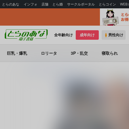
とらのあな
インフォ
店舗
とら婚
サークルポータル
とらコイン
WE
全年齢向け
成年向け
男性向け
巨乳・爆乳
ロリータ
3P・乱交
寝取られ
とらのあな電子書籍
篠原重工営業部
ネギな。7