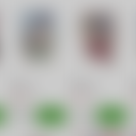
ウサミンックス
ネギな。
ネ
篠原重工営業部
篠原重工営業部
770
220
2
円
円
（税込）
（税込）
THE IDOLM@STER CINDERELLA GIRLS
魔法先生ネギま！
木乃香
安部菜々
明日菜
のどか
ト
サンプル
カート
サンプル
カート
ネギな。
ネギな。 3
ネ
篠原重工営業部
篠原重工営業部
220
220
2
円
円
（税込）
（税込）
木乃香
サンプル
作品詳細
サンプル
作品詳細