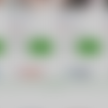
早々にフリーックス
べんきょうっくす3
べ
篠原重工営業部
篠原重工営業部
770
550
5
円
円
（税込）
（税込）
葬送のフリーレン
フェルン
ぼくたちは勉強ができない
フリーレン
ト
サンプル
カート
サンプル
カート
もっと見る！