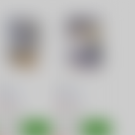
ギな5
ネギな。6
篠原重工営業部
篠原重工営業部
20
220
円
円
（税込）
（税込）
魔法先生ネギま！
魔法先生ネギま！
サンプル
カート
サンプル
カート