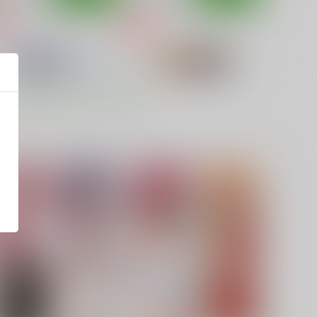
ねぎだく！玉盛
ねぎだく！
TUDIOふあん
STUDIO HUAN
330
396
円
円
専売
専売
（税込）
（税込）
魔法先生ネギま！
魔法先生ネギま！
のどか
まき絵
明日菜
サンプル
カート
サンプル
カート