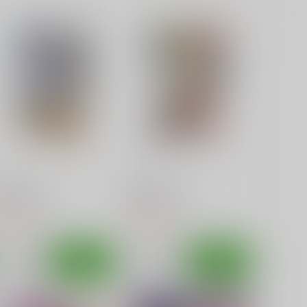
ギな。2
ネギな。 3
篠原重工営業部
篠原重工営業部
20
220
円
円
（税込）
（税込）
魔法先生ネギま！
魔法先生ネギま！
サンプル
カート
サンプル
カート
ギな5
ネギな。4
篠原重工営業部
篠原重工営業部
20
220
円
円
（税込）
（税込）
サンプル
作品詳細
サンプル
作品詳細