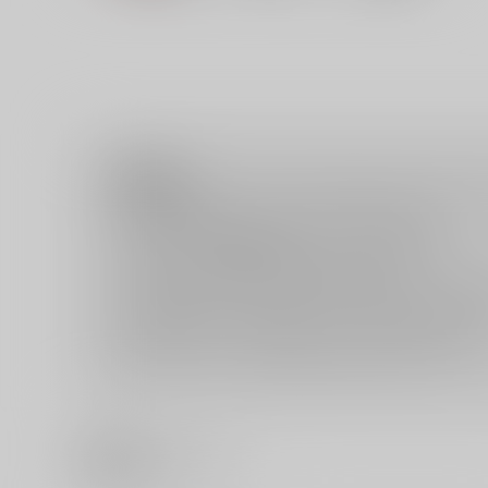
注意事項
ご購入後の返品・キャンセルは一切お受けできません。
ご購入前に必ず
推奨環境
を満たしているかご確認下さい。
ご購入した作品の閲覧方法は
こちら
をご覧下さい。
ご購入時にクレジットカードの決済が必須となります。無料
セット値引き
は、無料/半額キャンペーンとの併用は出来ませ
表示されているページ数は実際と異なる場合がございます。
関連商品(ジャンル)