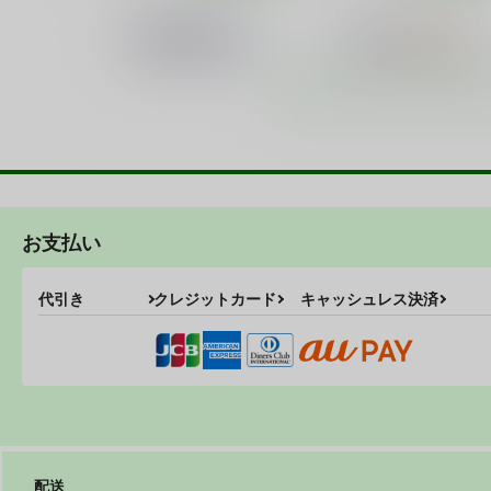
ネギな。4
ネギな5
篠原重工営業部
篠原重工営業部
220
220
円
円
（税込）
（税込）
魔法先生ネギま！
魔法先生ネギま！
サンプル
カート
サンプル
カー
お支払い
ネギな。6
ネギな。2
代引き
クレジットカード
キャッシュレス決済
篠原重工営業部
篠原重工営業部
220
220
円
円
（税込）
（税込）
サンプル
作品詳細
サンプル
作品詳細
配送