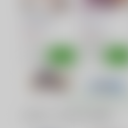
えちほっぺ大作戦
にんかつ
篠原重工営業部
篠原重工営業部
550
770
円
円
（税込）
（税込）
その他
マヨ
その他
草隠さとこ
古賀このは
サンプル
カート
サンプル
カー
一緒に買われている同人作品または類似商品