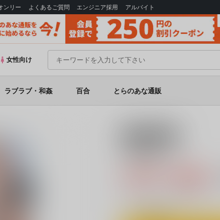
Bオンリー
よくあるご質問
エンジニア採用
アルバイト
女性向け
ラブラブ・和姦
百合
とらのあな通販
18禁
ネギな。7
220円（税込
2
通販ポイント：
pt獲得
？
◯
：在庫あり