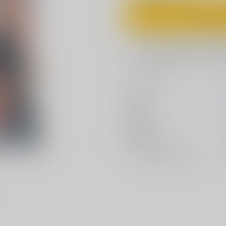
カ
欲しいものリスト
サークル名
作家
公開日
種別/サイズ
ジャンル/
サブジャンル