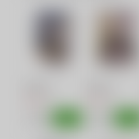
ぼくやまっくす
からかいっくす
篠原重工営業部
篠原重工営業部
770
770
円
円
（税込）
（税込）
僕の心のヤバイやつ
山田杏奈
からかい上手の高木さん
高木さん
サンプル
カート
サンプル
カー
ネギな。 9
ネギな。 8
篠原重工営業部
篠原重工営業部
220
220
円
円
（税込）
（税込）
サンプル
作品詳細
サンプル
作品詳細