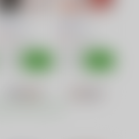
んきょうっくす2
べんきょうっくす
篠原重工営業部
篠原重工営業部
50
550
円
円
（税込）
（税込）
ぼくたちは勉強ができない
ぼくたちは勉強ができない
サンプル
カート
サンプル
カート