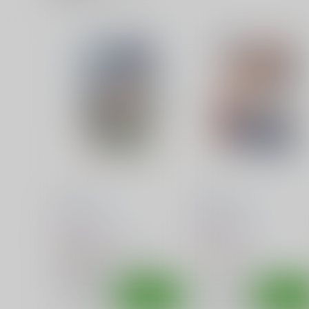
ネギな。
ネギな。2
篠原重工営業部
篠原重工営業部
220
220
円
円
（税込）
（税込）
魔法先生ネギま！
木乃香
魔法先生ネギま！
明日菜
のどか
サンプル
カート
サンプル
カー