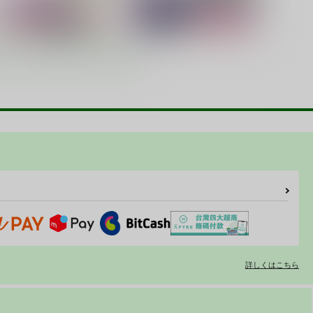
ARUHIX
ネギな。 8
篠原重工営業部
篠原重工営業部
20
220
円
円
（税込）
（税込）
涼宮ハルヒの憂鬱
魔法先生ネギま！
サンプル
カート
サンプル
カート
にんかつ
べんきょうっくす3
篠原重工営業部
篠原重工営業部
70
550
円
円
（税込）
（税込）
隠さとこ
サンプル
作品詳細
サンプル
作品詳細
詳しくはこちら