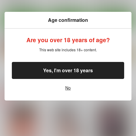
更識楯無
サンプル
サンプル
サンプル
Age confirmation
カート
カート
カート
Are you over 18 years of age?
This web site includes 18+ content.
もっと見る！
Yes, I'm over 18 years
関連商品(サークル)
No
裏・ちょろいリポー
LoversStriker/Reb.A
まやコレISデリバリー
ト 総集編
流石堂
トコロテンハウス
ふる屋
550
880
円
円
（税込）
（税込）
1,430
円
（税込）
IS<インフィニット・ストラトス>
IS<インフィニット・ストラトス>
IS<インフィニット・ストラトス>
シャルロット×織斑一夏
山田真耶
セシリア・オルコット