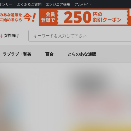
Bオンリー
よくあるご質問
エンジニア採用
アルバイト
女性向け
ラブラブ・和姦
百合
とらのあな通販
る
18禁
一夏気持ちいいこ
550円（税込
5
通販ポイント：
pt獲得
？
◯
：在庫あり