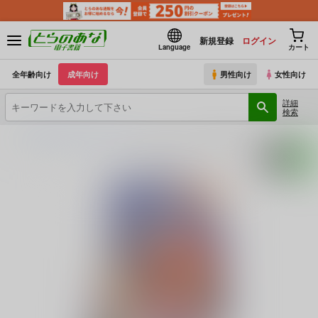
新規登録
ログイン
Language
カート
全年齢向け
成年向け
男性向け
女性向け
詳細
検索
とらのあな電子書籍
〆切り3分前
マヴラヴ ようこそ月見温泉へ