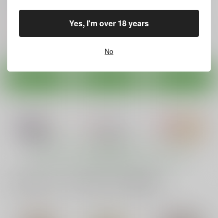
〆切り3分前
〆切り3分前
と××しちゃった」お
〆切り3分前
ねショタの話〈続編〉
440
660
円
円
（税込）
（税込）
715
Yes, I'm over 18 years
円
（税込）
新世紀エヴァンゲリオン
艦隊これくしょん-艦これ-
ラブプラス
アスカ
加賀
姉ヶ崎寧々
No
サンプル
サンプル
サンプル
カート
カート
カート
ONEDAY しゃるる
IchikaとSexしたい
アイミス
AQUA SPACE
AQUA SPACE
STUDIOつらぬき丸
440
770
670
円
円
円
（税込）
（税込）
（税込）
IS<インフィニット・ストラトス>
IS<インフィニット・ストラトス>
IS<インフィニット・ストラトス>
もっと見る！
シャルロット
シャルロット
篠ノ之箒
ラウラ・ボーデヴィッヒ
サンプル
サンプル
サンプル
一緒に買われている同人作品または類似商品
シャルロット・デュノア
カート
カート
カート
プロデューサー！響の
プロデューサー 今宵
ドキドキ堕ちキュア
お願い聞いてくれたら
は私と円舞(ワルツ)を