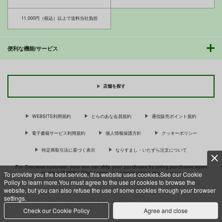
〆切り3分前
〆切り3分前
サンプル
550
円
（税込）
660
550
11,000円（税込）以上で送料当社負担
円
円
（税込）
（税込）
新世紀エヴァンゲリオン
カート
IS<インフィニット・ストラトス>
IS<インフィニット・ストラトス>
惣流・アスカ・ラングレー
陵○MEER
陵○LACUS
陵○ルナマリア
千冬×一夏
セシリア・オルコット
碇シンジ
〆切り3分前
〆切り3分前
〆切り3分前
便利な機能/サービス
330
440
サンプル
サンプル
サンプル
550
円
円
円
（税込）
（税込）
（税込）
ミーア
ラクス
ルナマリア
カート
カート
カート
サンプル
サンプル
サンプル
店舗を探す
作品詳細
作品詳細
作品詳細
WEBSITE利用規約
とらのあな会員規約
通信販売ポイント規約
電子書籍サービス利用規約
個人情報保護方針
クッキーポリシー
特定商取引法に基づく表示
なりすまし・いたずら注文について
For Overseas customer, now you can ship your purchases by using purchases agent
services “AOCS”! Click {more…} for more information …
more
To provide you the best service, this website uses cookies.See our Cookie
Policy to learn more.You must agree to the use of cookies to browse the
website, but you can also refuse the use of some cookies through your browser
settings.
c TORANOANA Inc, All Rights Reserved.
黒猫が犯されるゥゥゥ
いもうと注意報4 最
Check our Cookie Policy
Agree and close
終号（すでに妹じゃな
〆切り3分前