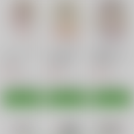
〆切り3分前
いいことしてあ・げ・
〆切り3分前
〆切り3分前
る
550
円
（税込）
660
660
円
円
（税込）
（税込）
プリキュア
THE IDOLM@STER
THE IDOLM@STER
キュアハート
我那覇響
四条貴音
サンプル
サンプル
サンプル
カート
カート
カート
シャルロットのおくり
シャルロットのおくり
一夏気持ちいいことし
もの
もの（改訂版）
てあげる（オールフル
カラー）
〆切り3分前
〆切り3分前
〆切り3分前
AFTER DREAM
MORNING DREAM
SEA IS
550
550
550
円
円
RADICAL DASH
RADICAL DASH
円
まるあらい
（税込）
（税込）
（税込）
シャルロット・デュノア
シャルロット・デュノア
セシリア・オルコット
550
550
880
円
円
円
専売
（税込）
（税込）
（税込）
サンプル
サンプル
サンプル
IS<インフィニット・ストラトス>
IS<インフィニット・ストラトス>
IS<インフィニット・ストラトス>
セシリア・オルコット
セシリア・オルコット
セシリア・オルコット
作品詳細
作品詳細
作品詳細
山田真耶
サンプル
サンプル
サンプル
カート
カート
カート
プロデューサー!こん
近親相姦・中出し直葉
中二病の娘たちに生中
なエッチな水着着させ
出しハメまくりざんま