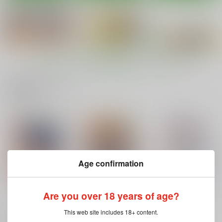
もっと見る！
関連商品(サークル)
裏・ちょろいリポー
LoversStriker/Reb.A
まやコレISデリバリー
ト 総集編
流石堂
トコロテンハウス
ふる屋
550
880
円
円
（税込）
（税込）
1,430
円
（税込）
IS<インフィニット・ストラトス>
IS<インフィニット・ストラトス>
IS<インフィニット・ストラトス>
Age confirmation
シャルロット×織斑一夏
山田真耶
セシリア・オルコット
シャルロット・デュノア
サンプル
サンプル
サンプル
Are you over 18 years of age?
カート
カート
カート
「ラ○プ○スのネ○さん
陵○調教アスカ
加賀さんは俺の嫁
This web site includes 18+ content.
似の女子○生が下級生