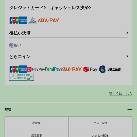
HARD（こんどは陵○
あげる2
あげる
サンプル
サンプル
サンプル
調教編）
クレジットカード
キャッシュレス決済
〆切り3分前
〆切り3分前
〆切り3分前
カート
カート
カート
220
220
220
円
円
円
（税込）
（税込）
（税込）
オリジナル
オリジナル
オリジナル
ヨーコ犯
陵○MEER 2
魔法少女 触手で な○
後払い決済
は
サンプル
サンプル
サンプル
〆切り3分前
〆切り3分前
〆切り3分前
550
440
円
円
（税込）
（税込）
カート
カート
カート
220
円
ヨーコ
ミーア
（税込）
とらコイン
なのは
サンプル
サンプル
サンプル
作品詳細
作品詳細
作品詳細
詳しくはこちら
シャルロットのおくり
もの
〆切り3分前
配送
550
円
（税込）
宅配便
ポスト投函
IS<インフィニット・ストラトス>
千冬姉のエッチな調教
エッチは出撃の前に…
一夏気持ちいいことし
シャルロット・デュノア
一夏
てあげる
〆切り3分前
店頭受取
おまとめ配送