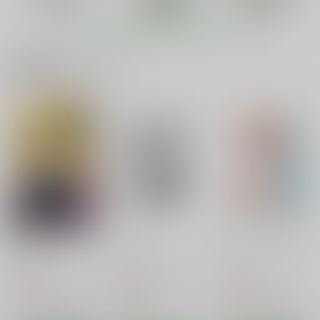
〆切り3分前
てミキになにさせる気
い
〆切り3分前
〆切り3分前
なの!?
660
もっと見る！
円
（税込）
660
550
円
円
（税込）
（税込）
ソードアート・オンライン
THE IDOLM@STER
中二病でも恋がしたい！
直葉
キリト
関連商品(キャラクター)
ミキ
小鳥遊六花
サンプル
サンプル
サンプル
一夏気持ちいいことし
千冬姉のエッチな調教
PLEASE TOUCH ME
てあげる
一夏
カート
カート
カート
フルカラー
〆切り3分前
〆切り3分前
〆切り3分前
カユミドメ１０ホウメ
いんふぃにっとすとら
LOVE IS ...
550
660
660
円
円
円
（税込）
（税込）
とすとたわわちゃれん
（税込）
まごの亭
フルーツジャム
セシリア・オルコット
じ＋あるふぁ
東城綾
千冬×一夏
STUDIOつらぬき丸
660
550
円
円
（税込）
（税込）
1,018
サンプル
サンプル
サンプル
円
（税込）
IS<インフィニット・ストラトス>
IS<インフィニット・ストラトス>
IS<インフィニット・ストラトス>
シャルロット・デュノア
シャルロット・デュノア
作品詳細
作品詳細
作品詳細
篠ノ之箒
凰鈴音
ラウラ・ボーデヴィッヒ
LoversStriker/Reb.A
アイミス
カユミドメ１０ホウメ
ラウラ・ボーデヴィッヒ
サンプル
サンプル
サンプル
流石堂
STUDIOつらぬき丸
まごの亭
550
670
660
カート
カート
カート
円
円
円
（税込）
（税込）
（税込）
IS<インフィニット・ストラトス>
IS<インフィニット・ストラトス>
IS<インフィニット・ストラトス>
アスナとキリトのイチ
ネネオカス
シャルロットのおくり
シャルロット×織斑一夏
篠ノ之箒
シャルロット・デュノア
ャラブ的新婚生活