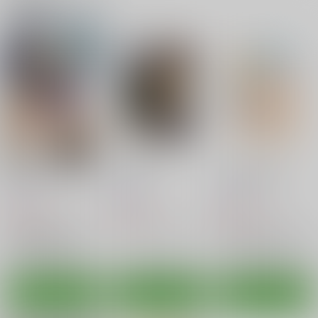
恋するボーイキラー
おもてなし
LOVE SLAVE2
流石堂
蒲焼屋
紅茶屋
660
220
880
円
円
円
（税込）
（税込）
（税込）
IS<インフィニット・ストラトス>
IS<インフィニット・ストラトス>
IS<インフィニット・ストラトス>
更識楯無×織斑一夏
シャルロット・デュノア
更識楯無
サンプル
サンプル
サンプル
カート
カート
カート