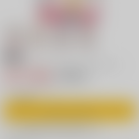
18禁
シャルロットのおくりもの（オールフルカラー）
550円（税込）
キャンセル不可
5
通販ポイント：
pt獲得
？
◯
：在庫あり
カートに入れる
欲しいものリストに追加