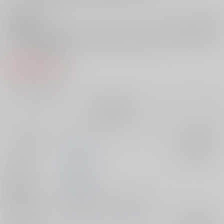
電子書籍はこちら
セット値引きとは
?
シャルロットのおくりもの（オールフル
紙の書籍
カラー）
550円
（税込）
╳
：在庫なし
再販希望
サークル名
〆切り3分前
入荷アラート
作家
月見大福
公開日
2016/07/20
種別/サイズ
電子書籍 - 同人誌/ その他 20p