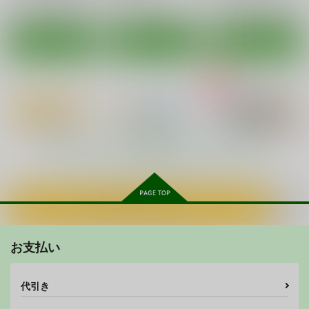
もの（改訂版）
〆切り3分前
ラウラ・ボーデヴィッヒ
〆切り3分前
ラウラ・ボーデヴィッヒ
〆切り3分前
サンプル
サンプル
サンプル
550
円
（税込）
シャルロット・デュノア
660
550
円
円
（税込）
（税込）
ラブプラス
カート
カート
カート
ソードアート・オンライン
IS<インフィニット・ストラトス>
姉ヶ崎寧々
アスナ
キリト
シャルロット・デュノア
PLEASE KISS
陵○調教アスカ(フルカ
陵○調教レイ
サンプル
サンプル
サンプル
ME フルカラー
ラー版)
〆切り3分前
カート
カート
カート
〆切り3分前
〆切り3分前
550
円
（税込）
660
660
円
円
（税込）
（税込）
綾波レイ
Broom on the Frontli
FIEND IS 完成版
もっと見る！
ne（おまけ付き）
黒いモノ
サンプル
サンプル
サンプル
Type-G
770
円
（税込）
作品詳細
作品詳細
作品詳細
660
円
専売
（税込）
IS<インフィニット・ストラトス>
カートに入れる
IS<インフィニット・ストラトス>
箒
千冬
LOVE IS ...
LOVE SLAVE2
ぬけがけ子猫の二重奏
フルーツジャム
紅茶屋
流石堂
お支払い
サンプル
サンプル
550
880
770
円
円
円
専売
（税込）
（税込）
（税込）
カート
カート
IS<インフィニット・ストラトス>
IS<インフィニット・ストラトス>
IS<インフィニット・ストラトス>
代引き
シャルロット・デュノア
シャルロット・デュノア
織斑一夏×シャルロット
いもうと注意報
エッチな天使 癒して
エッチな天使 癒して
更識楯無