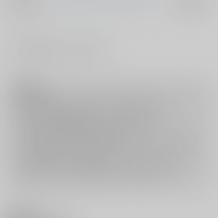
ジャンル/
IS<インフィニット・ストラトス>
入荷アラート
サブジャンル
#
#
ラブラブ・和姦
ラブコメ
注意事項
ご購入後の返品・キャンセルは一切お受けできません。
ご購入前に必ず
推奨環境
を満たしているかご確認下さい。
ご購入した作品の閲覧方法は
こちら
をご覧下さい。
ご購入時にクレジットカードの決済が必須となります。無料販売され
ている作品につきましても同様です。
セット値引き
は、無料/半額キャンペーンとの併用は出来ません。
表示されているページ数は実際と異なる場合がございます。
関連商品(ジャンル)