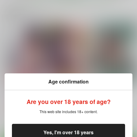
関連商品(サークル)
ちょっとエロい艦〇れ
GATO class LOVE
イタリアン水着時報
0
blue+α
blue+α
ふるはいきっく
550
550
円
円
（税込）
（税込）
605
円
（税込）
艦隊これくしょん-艦これ-
艦隊これくしょん-艦これ-
艦隊これくしょん-艦これ-
スキャンプ
ドラム
コンテ・ディ・カブール
龍田
漣
秋雲
ポーラ
サンプル
サンプル
サンプル
Age confirmation
カート
カート
カート
その星は汚されて
母がゴブリンに負ける
ミッドガルの夜２
筈がありません！
BLUE GARNET
BLUE GARNET
Are you over 18 years of age?
BLUE GARNET
660
550
円
円
（税込）
（税込）
660
円
（税込）
This web site includes 18+ content.
セーラームーン
ファイナルファンタジー
Fate/Grand Order
セーラーマーズ
ティファ・ロックハート
源頼光
Yes, I'm over 18 years
サンプル
サンプル
サンプル