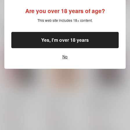
Are you over 18 years of age?
もっと見る！
This web site includes 18+ content.
関連商品(サークル)
Yes, I'm over 18 years
棚町フェロモン
脇役総集編
茶道部先輩に色んな意
味でシゴいてもらえる
PRETTY☆MAIDS
柔入乳製品
本
柔入乳製品
No
660
1,155
円
円
（税込）
（税込）
605
円
（税込）
アマガミ
アマガミ
伊藤香苗
アマガミ
夕月琉璃子
棚町薫×橘純一
絢辻縁
黒沢典子
サンプル
サンプル
サンプル
カート
カート
カート
塚原ＳＳ＋plus
桜井スウィート
森島先輩のワオワオト
ゥナイト
PRETTY☆MAIDS
PRETTY☆MAIDS
PRETTY☆MAIDS
693
660
円
円
（税込）
（税込）
693
円
（税込）
アマガミ
アマガミ
アマガミ
塚原響×橘純一
桜井梨穂子×橘純一