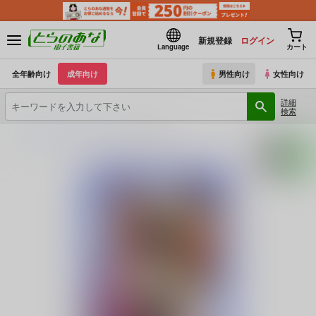
新規登録
ログイン
Language
カート
全年齢向け
成年向け
男性向け
女性向け
詳細
検索
とらのあな電子書籍
大蔵別館
F.F.GIRLS