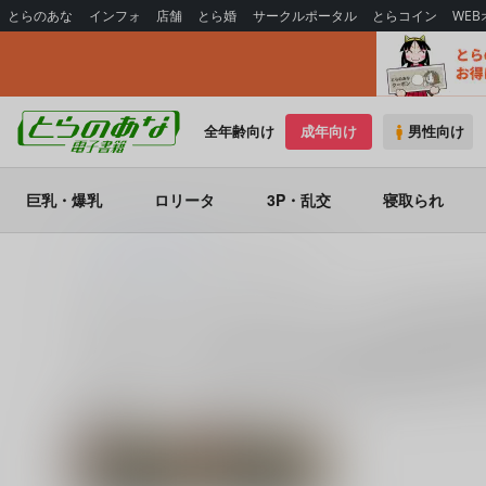
とらのあな
インフォ
店舗
とら婚
サークルポータル
とらコイン
WE
全年齢向け
成年向け
男性向け
巨乳・爆乳
ロリータ
3P・乱交
寝取られ
とらのあな電子書籍
サクライロパレット
サークル：サクライロパレット 作品一覧(
サクライロパレット (関連作家：
とやまる
)に関する電子書
ります。サクライロパレット に関する電子書籍を探すなら
関連作家
関連ジャンル
とやまる
ショタ