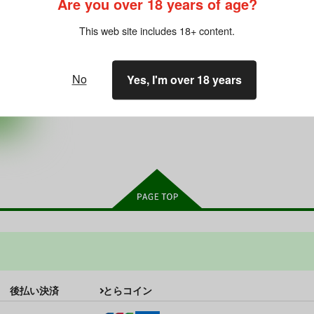
Are you over 18 years of age?
やま
This web site includes 18+ content.
沙
No
Yes, I'm over 18 years
ート
後払い決済
とらコイン