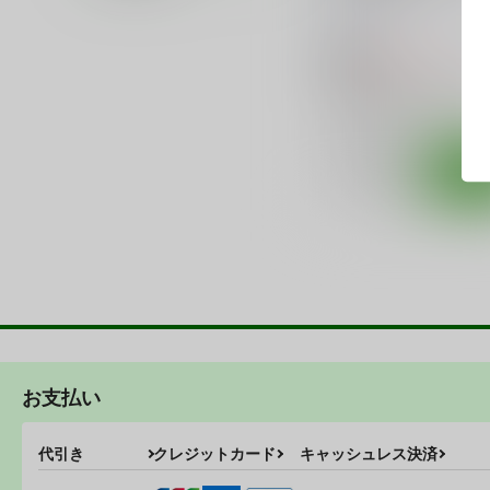
サクライロパレット
/
と
る
943
円
18禁
（税込）
ショタ
モブリーマン×司
司沙
モブリーマン
○：在庫あり
サンプル
カ
お支払い
代引き
クレジットカード
キャッシュレス決済