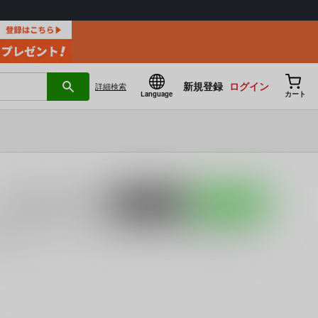
新規登録
ログイン
詳細
検索
Language
カート
入荷アラート
を設定
ポストする
LINEで送る
がすぎる！
」など、
ショタ
に関する人気作品を多数揃えてお