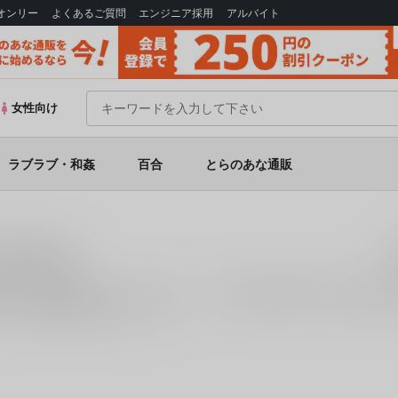
Bオンリー
よくあるご質問
エンジニア採用
アルバイト
女性向け
ラブラブ・和姦
百合
とらのあな通販
電子書籍)
籍は、1件お取り扱いがございます。「
だがし屋の少年(あのこ)は生意気
とらのあな通販にお任せください。