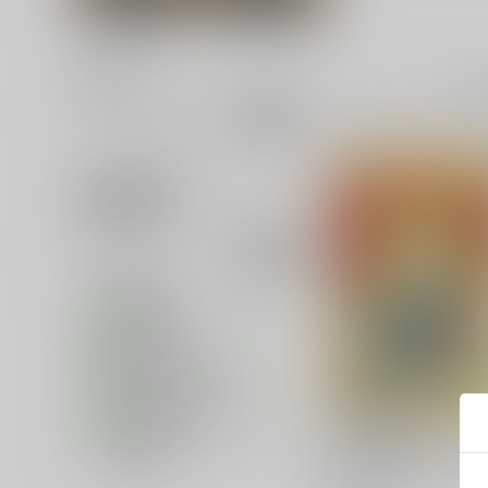
並び順
全
追加検索条件
追加キーワード
カテゴリ
対象年齢
専売フラグ名
同人ジャンル名1
販売開始イベント名
キャラクター名
だがし屋の少年(あのこ)
在庫状況
意気がすぎる！