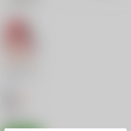
ム
ム
ム
表
表
表
示
示
示
大人になった二乃とナ
イショでしよ
シェイシェイ
/
シェイ
シェイ
440
円
18禁
（税込）
五等分の花嫁
中野 二乃
○：在庫あり
サンプル