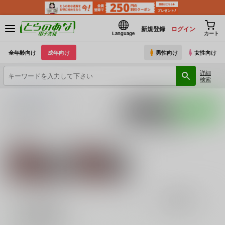
新規登録
ログイン
Language
カート
全年齢向け
成年向け
男性向け
女性向け
詳細
検索
とらのあな電子書籍
シェイシェイ
入荷アラート
ポストする
LINEで送る
サークル：シェイシェイ 作品一覧(電子書籍)
関連作家
関連ジャンル
シェイシェイ
五等分の花嫁
表示
3カ
2カ
1カ
追加検索条件
ラ
ラ
ラ