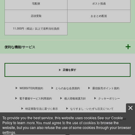
宅配便
ポスト投函
店頭受取
おまとめ配送
11,000円（税込）以上で送料当社負担
便利な機能/サービス
店舗を探す
WEBSITE利用規約
とらのあな会員規約
通信販売ポイント規約
電子書籍サービス利用規約
個人情報保護方針
クッキーポリシー
特定商取引法に基づく表示
なりすまし・いたずら注文について
To provide you the best service, this website uses cookies.See our Cookie
For Overseas customer, now you can ship your purchases by using purchases agent
Policy to learn more.You must agree to the use of cookies to browse the
services “AOCS”! Click {more…} for more information …
more
website, but you can also refuse the use of some cookies through your browser
settings.