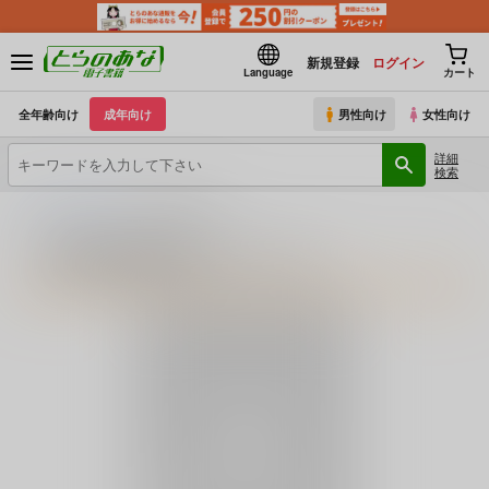
新規登録
ログイン
Language
カート
全年齢向け
成年向け
男性向け
女性向け
詳細
検索
とらのあな電子書籍
革命政府広報室
革命政府広報室のプロフィール