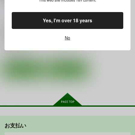
てあげよう。
い！
革命政府広報室
/
ラヂ
革命政府広報室
/
ラヂ
ヲヘッド
破壊大帝
ク
ヲヘッド
破壊大帝
Yes, I'm over 18 years
ッキー
770
円
18禁
（税込）
990
円
18禁
（税込）
オリジナル
私がモテないのはどう考えてもお前らが悪い！
No
○：在庫あり
美馬サチ×柿沼
美馬サチ
○：在庫あり
サンプル
サンプル
カート
カート
お支払い