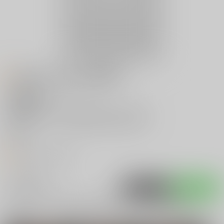
お知らせ (2011/08/18更新）
主な執筆者
ラヂヲヘッド
主な活動ジャンル
ふたなり､ショタ､１８禁
ホームページ
http://www.radio.sakura.ne.jp/
twitter
オススメリンク
入荷アラート
ポストする
LINEで送る
サークル：革命政府広報室 作品一覧(電子書籍)