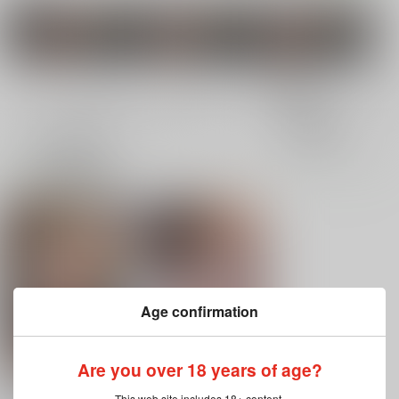
関連作家
関連ジャ
私がモ
ラヂヲヘッド
破壊大帝
クッキー
う考え
成年
電子書籍成年
表示
3カ
2カ
1カ
追加検索条件
ラ
ラ
ラ
ム
ム
ム
表
表
表
示
示
示
Age confirmation
Are you over 18 years of age?
サチ、気持ちを良くし
めいしょうみせって
This web site includes 18+ content.