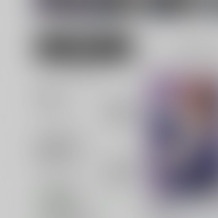
足柄
衛宮士郎
ンドラゴン
男性向け
全年齢
118
女性向け
並び順
追加検索条件
追加キーワード
カテゴリ
対象年齢
妙齢型重巡伝 残念だよ!
専売フラグ名
さん(32)