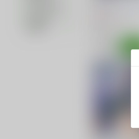
キャラクター名
HYPER BRAND
/
石原
カップリング名
396
円
（税込）
在庫状況
艦隊これくしょん-艦これ-
価格帯
足柄
○：在庫あり
サンプル
カ