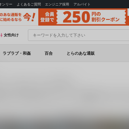
Bオンリー
よくあるご質問
エンジニア採用
アルバイト
女性向け
ラブラブ・和姦
百合
とらのあな通販
2日目） の同人誌一覧（電子書籍）
書籍
は、
8
件お取り扱いがございます。
「
妙齢型重巡伝 残念だよ!!足柄さ
に関する人気作品を多数揃えております。
2020/05/03 コミックマ
関連カップリング