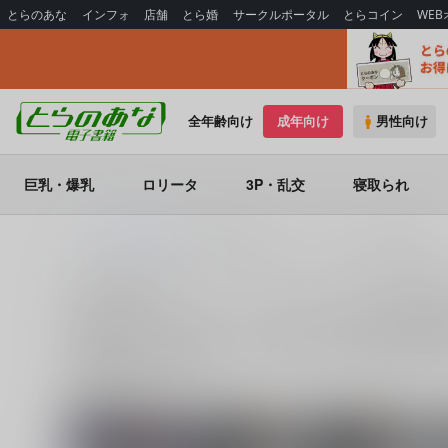
とらのあな
インフォ
店舗
とら婚
サークルポータル
とらコイン
WE
全年齢向け
成年向け
男性向け
巨乳・爆乳
ロリータ
3P・乱交
寝取られ
とらのあな電子書籍
2020/05/03 コミックマーケット98（2日目）
2020/05/03 コミックマーケット98（
2020/05/03 コミックマーケット98（2日目）
に関する
電子
(
SoaR
)」
など
艦隊これくしょん-艦これ-
Fate/Grand Order
な通販にお任せください。
関連キャラクター
アルトリア・ペ