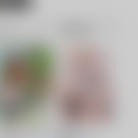
マシュ×ぐだ男
籍
全年齢
電子書籍
成年
5件
8件
第六駆逐隊のむっつりな方４
嫁艦に甘えたいっ!!