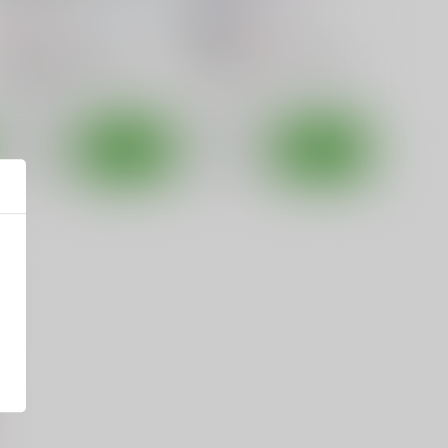
あお色えんぴつ
/
青単西本
學園血盟帖
/
織上ワト
550
628
円
円
18禁
（税込）
（税込）
艦隊これくしょん-艦これ-
アズールレーン
ダンケルク
第六駆逐隊×提督
電
雷
暁
プリンツ・オイゲン
シリアス
○：在庫あり
○：在庫あり
サンプル
カート
サンプル
カート