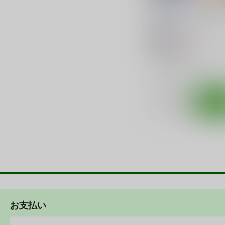
溢れるくらい、君が好き
學園血盟帖
/
織上ワト
785
円
18禁
（税込）
アズールレーン
○：在庫あり
サンプル
カ
お支払い