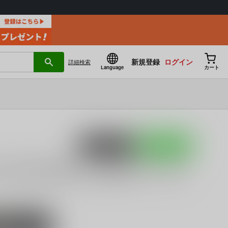
新規登録
ログイン
詳細
検索
Language
カート
ポストする
LINEで送る
ん(32)
(
HYPER BRAND
)」
「
FGOで遊ぶセイバーさん９
ーケット98（2日目）
に関する
電子書籍
を探すなら、とらのあ