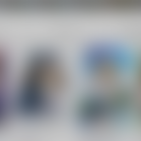
小鳥遊柚
草刈ルナ
主人公×小鳥遊柚
第六駆逐隊×提督
成年
電子書
件
159件
!足柄
FGOで遊ぶセイバーさん９
ハチナイの女の子達ともっと
×４付き合ってみた。