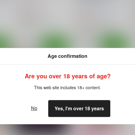
SoaR
/
九十九
ますみ
HARVESTMOON
/
真田一輝
770
円
（税込）
605
円
（税込）
Fate/Grand Order
八月のシンデレラナイン
アルトリア・ペンドラゴン
主人公×小鳥遊柚
小鳥遊柚
衛宮士郎
○：在庫あり
草刈ルナ
月島結衣
○：在庫あり
ート
サンプル
カート
サンプル
カート
Age confirmation
Are you over 18 years of age?
This web site includes 18+ content.
No
Yes, I'm over 18 years