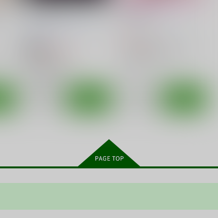
。 肆
マウトレイヅ
プReコマ3
お兄ちゃんの妹出張所
/
お兄
タマゴ屋
/
タマゴルビー
ちゃんの妹
550
円
（税込）
660
円
プリンセスコネクト!
ミヤコ
18禁
（税込）
アドミラル・グラーフ・シュペー
ぺコリーヌ
キャル
Fate/Grand Order
マシュ×ぐだ男
○：在庫あり
藤丸立香（ぐだ男）
○：在庫あり
マシュ・キリエライト
ート
サンプル
カート
サンプル
カート
その他数名