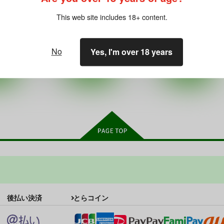
ときと
440
円
18禁
（税込）
660
This web site includes 18+ content.
円
東方Project
18禁
（税込）
霧雨魔理沙×アリス
東方Project
霧雨魔理沙
パチュリー・ノーレッジ
○：在庫あり
アリス・マーガトロイド
小悪魔
No
Yes, I'm over 18 years
○：在庫あり
森近霖之助
ート
サンプル
カート
サンプル
カート
後払い決済
とらコイン