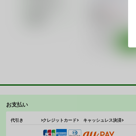
く
/
くりから
くぢらん
カップリング名
440
円
18禁
（税込）
在庫状況
東方Project
風見幽香
価格帯
四季映姫・ヤマザナドゥ
小野塚小町
○：在庫あり
サンプル
カ
お支払い
代引き
クレジットカード
キャッシュレス決済