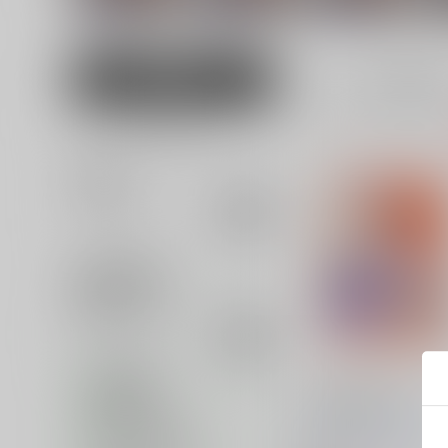
男性向け
全年齢
668
女性向け
並び順
追加検索条件
追加キーワード
カテゴリ
対象年齢
幻想郷乳図鑑・花EX
専売フラグ名
といぼっくす+くぢらろ
キャラクター名