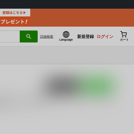
新規登録
ログイン
詳細
検索
Language
カート
ポストする
LINEで送る
ぢらろじっく
)」
「
曜蝕図書館
(
ねじまきこうげん
)」
など
東方
販にお任せください。