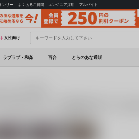
Bオンリー
よくあるご質問
エンジニア採用
アルバイト
女性向け
ラブラブ・和姦
百合
とらのあな通販
同人誌一覧（電子書籍）
件お取り扱いがございます。
「
幻想郷乳図鑑・花EX
(
といぼっくす+く
05/27 第9回博麗神社例大祭
に関する
電子書籍
を探すなら、とらのあな通
関連カップリング
チュリー・ノ
霧雨魔理沙×アリ
小悪魔
ーレッジ
ス