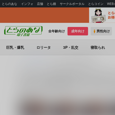
とらのあな
インフォ
店舗
とら婚
サークルポータル
とらコイン
WE
全年齢向け
成年向け
男性向け
巨乳・爆乳
ロリータ
3P・乱交
寝取られ
とらのあな電子書籍
2012/05/27 第9回博麗神社例大祭
2012/05/27 第9回博麗神社例大祭 の
2012/05/27 第9回博麗神社例大祭
に関する
電子書籍
は、
3
Project
に関する人気作品を多数揃えております。
2012/
関連キャラクター
四季映姫・ヤマ
パ
風見幽香
小野塚小町
ザナドゥ