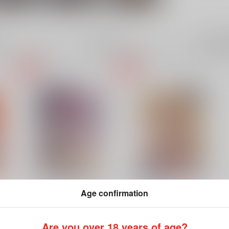
成年
電子書
件
918件
Age confirmation
曜蝕図書館
人形堕恋語
じっ
ねじまきこうげん
/
きりさわ
サービスヘブン
/
ZeN
Are you over 18 years of age?