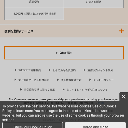
店頭受取
おまとめ配送
11,000円（税込）以上で送料当社負担
便利な機能/サービス
店舗を探す
WEBSITE利用規約
とらのあな会員規約
通信販売ポイント規約
電子書籍サービス利用規約
個人情報保護方針
クッキーポリシー
特定商取引法に基づく表示
なりすまし・いたずら注文について
For Overseas customer, now you can ship your purchases by using purchases agent
services “AOCS”! Click {more…} for more information …
more
To provide you the best service, this website uses cookies.See our Cookie
Policy to learn more.You must agree to the use of cookies to browse the
website, but you can also refuse the use of some cookies through your browser
settings.
c TORANOANA Inc, All Rights Reserved.
Check our Cookie Policy
Agree and close