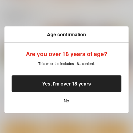
関連商品はコチラ
Age confirmation
(DVD)もう一度、して
(DVD)OVA彼女催
(DVD)蛇と蜘蛛
みたい。
眠 #2
6,600
円
（税込）
7,700
5,280
円
円
（税込）
（税込）
Are you over 18 years of age?
サンプル
サンプル
サンプル
This web site includes 18+ content.
作品詳細
作品詳細
作品詳細
Yes, I'm over 18 years
(DVD)OVAようこそ！
(DVD)OVAむっつりド
(DVD)OVAシスターブ
スケベエルフの森
スケベ露義母姉妹の本
リーダー #4
へ コレクションBOX
質見抜いてセックス三
No
ばにぃうぉ～か～
ばにぃうぉ～か～
ばにぃうぉ～か～
昧 1&2パック
14,080
5,830
4,730
円
円
円
（税込）
（税込）
（税込）
サンプル
サンプル
サンプル
カート
カート
カート