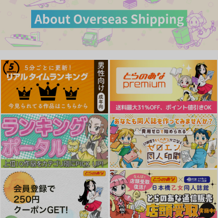
サンプル
サンプル
サンプル
作品詳細
作品詳細
作品詳細
(DVD)名探偵プリキュ
(DVD)名探偵プリキュ
(DVD)機動戦士
ア！vol.16
ア！vol.15
Gundam GQuuuuuu
X -Beginning-
4,180
4,180
3,850
円
円
円
（税込）
（税込）
（税込）
サンプル
サンプル
サンプル
作品詳細
作品詳細
作品詳細