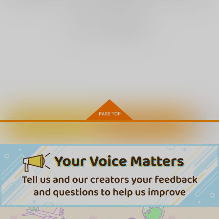
3(完全生産限定版)
眠 #1
ら始まる運命 後編
［ナスムスビム］
8,800
5,280
4,620
円
円
円
（税込）
（税込）
（税込）
まだレビューはありません
サンプル
サンプル
サンプル
作品詳細
作品詳細
作品詳細
カートに入れる
ワンクリック購入
(DVD)牝を狩る村 後編
(DVD)Re:ゼロから始
(DVD)名探偵プリキュ
［しのぎ鋭介］
める異世界生
ア！vol.17
活 4th season 5
4,620
8,800
4,180
円
円
円
（税込）
（税込）
（税込）