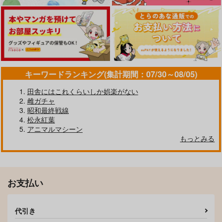
キーワードランキング(集計期間：07/30～08/05)
田舎にはこれくらいしか娯楽がない
雌ガチャ
昭和最終戦線
松永紅葉
(PC)リルカは幾重に夜
(DVD)「羅小黒戦記」
アニマルマシーン
を彩る
2(完全生産限定版)
もっとみる
9,680
8,800
円
円
（税込）
（税込）
サンプル
サンプル
お支払い
作品詳細
作品詳細
代引き