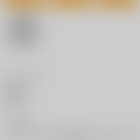
(DVD)OVAフラチ #1
(DVD)蛇と蜘蛛【とら
(DVD)『初音ミク「マ
のあな限定版】
ジカルミラ
5,280
円
（税込）
イ 2026」』DVD限定
7,700
9,350
円
円
（税込）
（税込）
盤
サンプル
サンプル
サンプル
作品詳細
作品詳細
作品詳細
いいね・レビュー
0
いいね
0
レビュー数
レビューを書く
(DVD)「羅小黒戦記」
(DVD)OVA彼女催
(DVD)ラブはギャルか