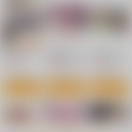
(DVD)OVAシスターブ
(DVD)OVAケガレボ
(DVD)OVAようこそ！
リーダー #4
シ 紫+黒【とらのあな
スケベエルフの森
限定版】
へ コレクションBOX
4,730
11,660
14,080
円
円
円
（税込）
（税込）
（税込）
サンプル
サンプル
サンプル
作品詳細
作品詳細
作品詳細
もっと見る！