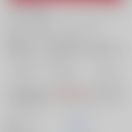
What is ZenMarket
?
What is RAKUFUN
?
お支払い金額：
4,730円
+
送料+サービス料・手数料
?
お支払時期についてはこちらをご覧ください
?
店舗在庫
欲しいものリストに追加
おまとめ目安と発送目安
?
毎度便
定期便（週1)
定期便（月2)
2026/08/08から
2026/08/12から
2026/08/20から
5日以内に発送
10日以内に発送
14日以内に発送
※ この商品は【配送方法】に
AOCS
は選択できません。
予めご了承の
上、ご注文ください。
メーカーソフトハウス
ばにぃうぉ～か～
発売日
2026/02/27