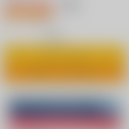
4,730円（税込）
AOCS
不可
19人が欲しい物リスト登録中
43
通販ポイント：
pt獲得
？
◯
：在庫あり
カートに入れる
ワンクリックで今すぐ買う
Overseas customers can also purchase from here
Purchase on ZenMarket
Ship internationally via RAKUFUN