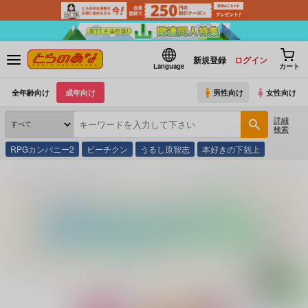
新規登録
ログイン
Language
カート
全年齢向け
成年向け
男性向け
女性向け
詳細
検索
RPGカンパニー2
ビーチクン
うるし原智志
本好きの下剋上
とらのあな通販
映像・音楽・ゲーム
ばにぃうぉ～か～
(DVD)OVAシスターブリー