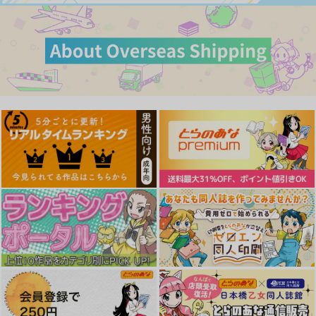
作品詳細
作品詳細
作品詳細
【有償特典】特製B2
【有償特典】特製B2
【有償特典】特製B2
タペストリー（ヤリこ
タペストリー（触れて
タペストリー（夏の空
みファンタジア～異文
はいけない熱）
色ソーダ味）
ワニマガジン社
文苑堂
コアマガジン
化交配記～）
1,705
1,705
1,815
円
円
円
（税込）
（税込）
（税込）
サンプル
サンプル
サンプル
作品詳細
作品詳細
作品詳細