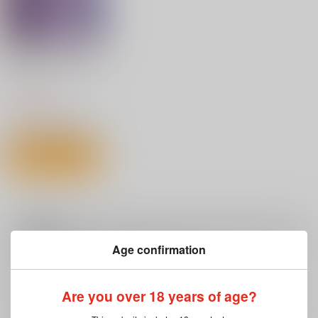
恋じゃなくてもきもち
いい
ジーオーティー
1,540
円
（税込）
サンプル
カート
注意事項
Age confirmation
キャンセルについては
こちら
をご覧下さい。
返品については
こちら
をご覧下さい。
おまとめ配送については
こちら
をご覧下さい。
Are you over 18 years of age?
再販投票については
こちら
をご覧下さい。