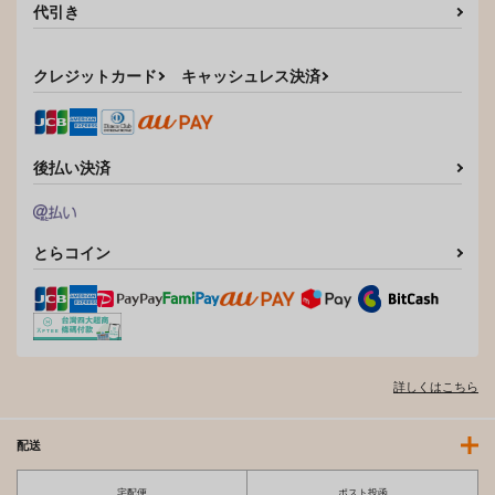
代引き
クレジットカード
キャッシュレス決済
後払い決済
【有償特典】特製B2
【有償特典】特製B2
【有償特典】特製B2
タペストリー（ツー・
タペストリー（微熱の
タペストリー（ひとり
とらコイン
オン・ワン）
残り香）
じゃできないもん！）
ワニマガジン社
ワニマガジン社
茜新社
1,705
1,650
1,650
円
円
円
（税込）
（税込）
（税込）
サンプル
サンプル
サンプル
詳しくはこちら
作品詳細
作品詳細
作品詳細
配送
宅配便
ポスト投函