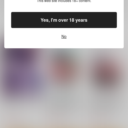
イベント応募券付商品などをご購入の際は毎度便をご利用ください。
This web site includes 18+ content.
詳細は
こちら
をご覧ください。
Yes, I'm over 18 years
一緒に買われている商品
No
恋じゃなくてもきもち
【有償特典】特製B2
【有償特典】特製B2
いい
タペストリー（はした
タペストリー（ストロ
ない夜の話）
ベリーフィーバー）
ジーオーティー
ワニマガジン社
ワニマガジン社
1,540
1,705
1,705
円
円
円
（税込）
（税込）
（税込）