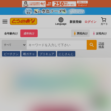
新規登録
ログイン
Language
カート
全年齢向け
成年向け
男性向け
女性向け
詳細
検索
ビーチクン
雌ガチャ
プリキュア
にじさんじ
とらのあな通販
コミック・ラノベ・書籍
【有償特典】特製B2タペストリー（恋じ