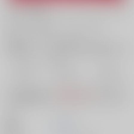
What is ZenMarket
?
What is RAKUFUN
?
お支払い金額：
1,815円
+
送料+サービス料・手数料
?
お支払時期についてはこちらをご覧ください
?
店舗在庫
欲しいものリストに追加
おまとめ目安と発送目安
?
毎度便
定期便（週1)
定期便（月2)
2026/08/07から
2026/08/12から
2026/08/20から
5日以内に発送
10日以内に発送
14日以内に発送
※ この商品は【配送方法】に
AOCS
は選択できません。
予めご了承の
上、ご注文ください。
出版社
ジーオーティー
発売日
2026/07/31