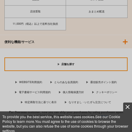
店頭受取
おまとめ配送
11,000円（税込）以上で送料当社負担
便利な機能/サービス
【有償特典】B2タペ
【有償特典】B2タペ
【有償特典】特製B2
ストリー（うるし原智
ストリー（うるし原智
タペストリー（彼女は
志セルワークス）
志 画集 -
僕の体液で動いてい
フロンティアワークス
フロンティアワークス
ジーオーティー
GLOSS & SHADOW-
る）
店舗を探す
）
1,870
1,870
1,815
円
円
円
（税込）
（税込）
（税込）
サンプル
サンプル
サンプル
WEBSITE利用規約
とらのあな会員規約
通信販売ポイント規約
作品詳細
作品詳細
作品詳細
電子書籍サービス利用規約
個人情報保護方針
クッキーポリシー
特定商取引法に基づく表示
なりすまし・いたずら注文について
For Overseas customer, now you can ship your purchases by using purchases agent
services “AOCS”! Click {more…} for more information …
more
To provide you the best service, this website uses cookies.See our Cookie
Policy to learn more.You must agree to the use of cookies to browse the
website, but you can also refuse the use of some cookies through your browser
settings.