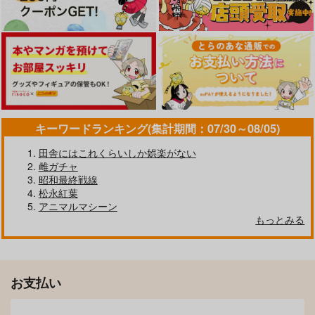
キーワードランキング(集計期間：07/30～08/05)
田舎にはこれくらいしか娯楽がない
雌ガチャ
【有償特典】特製B2
【有償特典】特製B2
【有償特典】特製B2
昭和最終戦線
タペストリー（女子寮
タペストリー（好きに
タペストリー（イキザ
松永紅葉
管理人の僕はギャル寮
なっても、いいです
カリ ～sage・ジョー
ジーオーティー
ジーオーティー
ジーオーティー
生に振り回されてま
よ。）
アニマルマシーン
作品集～）
す 1）
1,815
1,815
1,815
もっとみる
円
円
円
（税込）
（税込）
（税込）
サンプル
サンプル
サンプル
作品詳細
作品詳細
作品詳細
お支払い