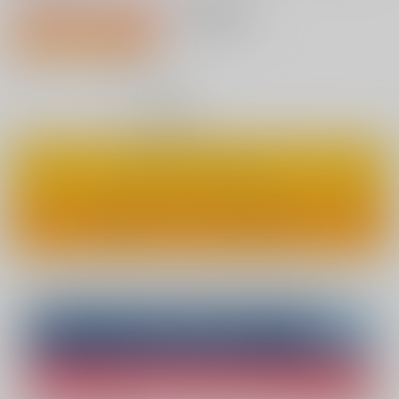
1,815円（税込）
AOCS
不可
7人が欲しい物リスト登録中
16
通販ポイント：
pt獲得
？
◯
：在庫あり
カートに入れる
ワンクリックで今すぐ買う
Overseas customers can also purchase from here
Purchase on ZenMarket
Ship internationally via RAKUFUN