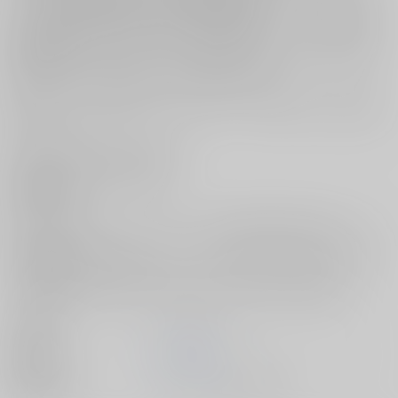
ベッドサイドの壁に飾れば、横になった瞬間に彼女とぴったり視線が重
なる、まるで本当にお姉さん彼女と同じ布団に入っているかのような圧
倒的臨場感！
飾って、触れて、蕩けるような甘い視線を毎日独占できる、彼女との濃
密なプライベート時間を心ゆくまでお楽しみください。
※無防備な仰向け姿を楽しめる「寝そべりver.」の等身大タオルも同時展
開中！
サイズ: 短辺500mm×長辺1600mm
生地素材：ポリエステル100％
製造国：日本
※画像は開発中のサンプルにつきデザインは変更になる場合がございま
す。
※本商品は再販等の可能性がございます(但し再販をお約束する訳ではござ
いません)
（受注限定生産 2026年8月13日申込〆切・2026年11月以降お届け）
出版社
ジーオーティー
発売日
2026/11/01
種別/サイズ
ムック - その他/ その他