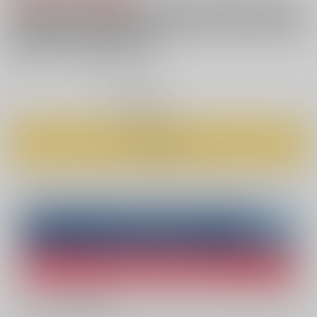
ポスト投函（追跡あり・補償あり） ・ ポスト投函（追跡なし・補償なし）
・ AOCS
不可
キャンセル不可
大型商品手数料発生
85
通販ポイント：
pt獲得
？
◯
：予約受付中
予約する
Overseas customers can also purchase from here
Purchase on ZenMarket
Ship internationally via RAKUFUN
What is ZenMarket
?
What is RAKUFUN
?