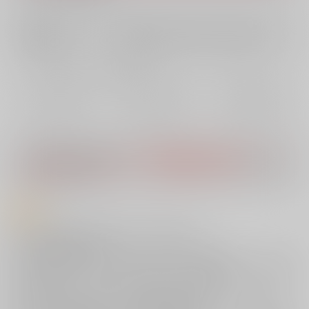
店舗在庫
欲しいものリストに追加
おまとめ目安と発送目安
?
毎度便
定期便（週1)
定期便（月2)
2026/11月以降発売予定か
2026/11月以降発売予定か
2026/11月以降発売予定か
ら
ら
ら
5日以内に発送
10日以内に発送
14日以内に発送
※ この商品は【配送方法】に
ポスト投函（追跡あり・補償あり）
、
ポス
ト投函（追跡なし・補償なし）
、
AOCS
は選択できません。
予めご了承
の上、ご注文ください。
商品紹介
『GOT PREMIUM STORE』第123弾の限定商品！
優しい年上彼女の魅力満点♥
らんち先生の単行本「コイナカ+」発売記念で大反響を呼んだ、『蛍光フ
ィルタ』のヒロイン「蛍」の美麗イラストが、抱き枕カバーと同じ大迫
力の等身大マイクロファイバータオルになって登場！
ベッドの中でアナタを愛おしそうに見つめてくれる、あの至福の「添い
寝姿」を等身大サイズでたっぷり堪能できます♥