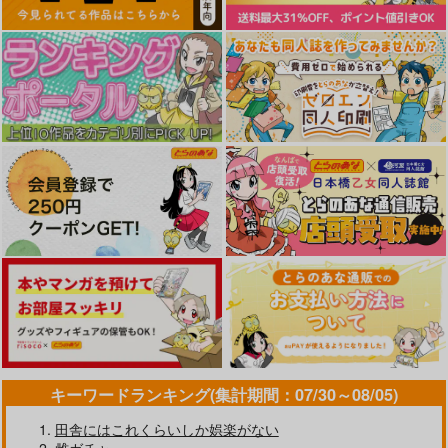
GOT WTapestry Coll
GOT Tapestry Collec
GOT Tapestry Collect
ection175 アサヒナヒ
tion1065 Moisture
ion1064 向日葵たろう
カゲ
ジーオーティー
ジーオーティー
ジーオーティー
7,590
4,290
4,290
円
円
円
（税込）
（税込）
（税込）
サンプル
サンプル
サンプル
作品詳細
作品詳細
作品詳細
キーワードランキング(集計期間：07/30～08/05)
田舎にはこれくらいしか娯楽がない