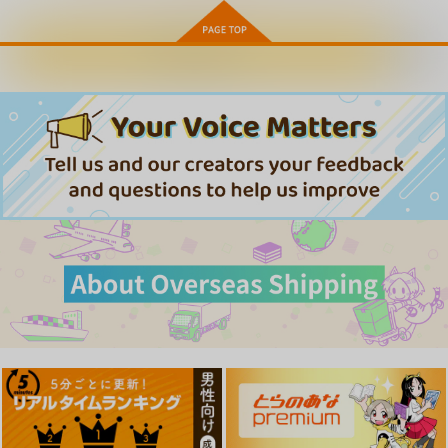
予約する
GOT Pillow cover Co
GOT WTapestry Coll
GOT WTapestry Coll
llection22 らんち
ection178 Moisture
ection177 向日葵たろ
う
ジーオーティー
ジーオーティー
ジーオーティー
14,080
7,590
7,590
円
円
円
（税込）
（税込）
（税込）
サンプル
サンプル
サンプル
作品詳細
作品詳細
作品詳細