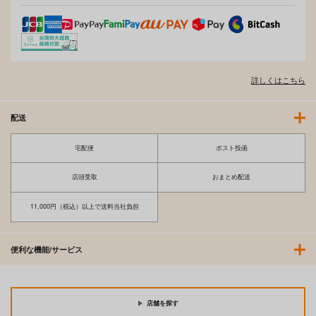
us
ジーオーティー
ジーオーティー
ジーオーティー
4,290
4,290
4,290
円
円
円
（税込）
（税込）
（税込）
サンプル
サンプル
サンプル
詳しくはこちら
作品詳細
作品詳細
作品詳細
配送
宅配便
ポスト投函
店頭受取
おまとめ配送
11,000円（税込）以上で送料当社負担
便利な機能/サービス
GOT Tapestry Collec
GOT Tapestry Collec
GOT Tapestry Collect
tion1056 KTCube
tion1054 永地
ion1052 Xe
ジーオーティー
ジーオーティー
ジーオーティー
店舗を探す