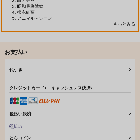
雌ガチャ
GOT Tapestry Collec
GOT Tapestry Collec
GOT Tapestry Collect
昭和最終戦線
tion1063 KS
tion1062 アサヒナヒ
ion1061 りぶつ
松永紅葉
カゲ
ジーオーティー
ジーオーティー
ジーオーティー
アニマルマシーン
4,290
4,290
4,290
もっとみる
円
円
円
（税込）
（税込）
（税込）
サンプル
サンプル
サンプル
作品詳細
作品詳細
作品詳細
お支払い
代引き
クレジットカード
キャッシュレス決済
後払い決済
GOT Tapestry Collec
GOT Tapestry Collec
GOT Tapestry Collect
tion1060 広弥
tion1059 Chomikupl
ion1058 スカイ
とらコイン