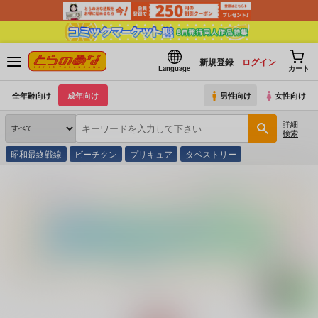
新規登録
ログイン
Language
カート
全年齢向け
成年向け
男性向け
女性向け
詳細
検索
昭和最終戦線
ビーチクン
プリキュア
タペストリー
とらのあな通販
コミック・ラノベ・書籍
GOT realsize Microfiber towel Collectio