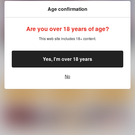
Age confirmation
Are you over 18 years of age?
This web site includes 18+ content.
GOT Tapestry Collec
GOT Tapestry Collec
GOT Tapestry Collect
tion1053 井藤ななみ
tion1065 Moisture
ion1064 向日葵たろう
Yes, I'm over 18 years
ジーオーティー
ジーオーティー
ジーオーティー
4,290
4,290
4,290
円
円
円
（税込）
（税込）
（税込）
No
サンプル
サンプル
サンプル
作品詳細
作品詳細
作品詳細