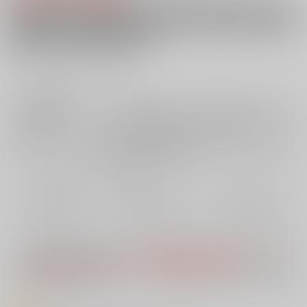
ポスト投函（追跡あり・補償あり） ・ ポスト投函（追跡なし・補償なし）
・ AOCS
不可
キャンセル不可
大型商品手数料発生
39
通販ポイント：
pt獲得
？
╳
：在庫なし
店舗在庫
欲しいものリストに追加
再入荷を通知する
おまとめ目安と発送目安
?
毎度便
定期便（週1)
定期便（月2)
2026年10月発売予定から
2026年10月発売予定から
2026年10月発売予定から
5日以内に発送
10日以内に発送
14日以内に発送
※ この商品は【配送方法】に
ポスト投函（追跡あり・補償あり）
、
ポス
ト投函（追跡なし・補償なし）
、
AOCS
は選択できません。
予めご了承
の上、ご注文ください。