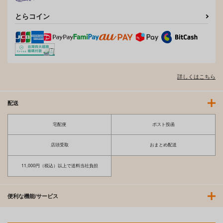
GOT Tapestry Collec
GOT Tapestry Collec
GOT Tapestry Collect
tion1050 DISTANCE
tion1041 MAMO
ion1040 ごさいじ
とらコイン
ジーオーティー
ジーオーティー
ジーオーティー
4,290
4,290
4,290
円
円
円
（税込）
（税込）
（税込）
サンプル
サンプル
サンプル
詳しくはこちら
作品詳細
作品詳細
作品詳細
配送
宅配便
ポスト投函
店頭受取
おまとめ配送
11,000円（税込）以上で送料当社負担
便利な機能/サービス
GOT Tapestry Collec
GOT Tapestry Collec
GOT Tapestry Collect
tion1066 池内たぬま
tion1057 貞影
ion1055 折尾ねじ