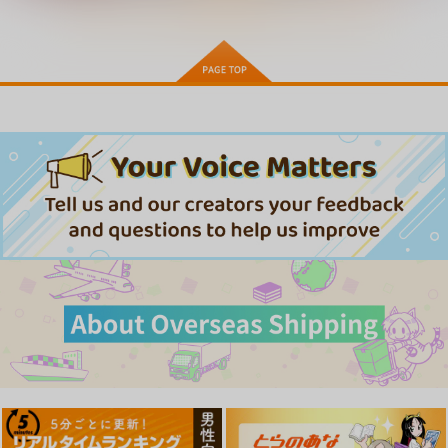
もっと見る！
GOT Tapestry Collec
GOT Tapestry Collec
GOT Tapestry Collect
tion1063 KS
tion1062 アサヒナヒ
ion1061 りぶつ
カゲ
ジーオーティー
ジーオーティー
ジーオーティー
4,290
4,290
4,290
円
円
円
（税込）
（税込）
（税込）
サンプル
サンプル
サンプル
作品詳細
作品詳細
作品詳細