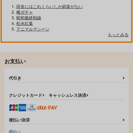
田舎にはこれくらいしか娯楽がない
雌ガチャ
GOT Tapestry Collec
GOT Tapestry Collec
GOT Tapestry Collect
昭和最終戦線
tion1056 KTCube
tion1054 永地
ion1052 Xe
松永紅葉
ジーオーティー
ジーオーティー
ジーオーティー
アニマルマシーン
4,290
4,290
4,290
もっとみる
円
円
円
（税込）
（税込）
（税込）
サンプル
サンプル
サンプル
作品詳細
作品詳細
作品詳細
お支払い
代引き
クレジットカード
キャッシュレス決済
後払い決済