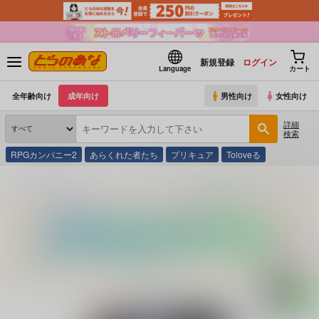
新規登録
ログイン
Language
カート
全年齢向け
成年向け
男性向け
女性向け
詳細
検索
RPGカンパニー2
あらくれた者たち
プリキュア
Toloveる
とらのあな通販
コミック・ラノベ・書籍
GOT Tapestry Collection1022 井藤ななみ