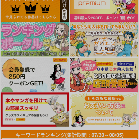
GOT Tapestry Collec
GOT Tapestry Collec
GOT Tapestry Collect
tion1060 広弥
tion1059 Chomikupl
ion1058 スカイ
us
ジーオーティー
ジーオーティー
ジーオーティー
4,290
4,290
4,290
円
円
円
（税込）
（税込）
（税込）
サンプル
サンプル
サンプル
作品詳細
作品詳細
作品詳細
キーワードランキング(集計期間：07/30～08/05)