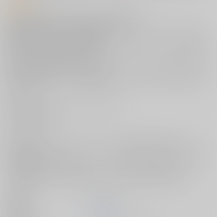
商品紹介
『GOT PREMIUM STORE』第122弾の限定商品！
井藤ななみ先生が描く『COMIC E×E 70』のピンナップイラストが、待
望のB2タペストリーになって登場！
大人気イラスト連載『爆乳母娘喫茶』から、極上のデカパイ母娘を容赦
なく襲うハードエロス作。
今回は、娘が衣装から溢れる爆乳を、少し恥じらいながらもアナタに見
せつけるどエロいシチュエーション♡
欲望のままに開花していく禁断の果実を、ぜひあなたのお部屋でご堪能
ください！
生地素材：Wスエード ポリエステル100％
パイプ：塩化ビニール
紐：レーヨン
※画像は開発中のサンプルにつきデザインは変更になる場合がございま
す。
※本商品は再販等の可能性がございます(但し再販をお約束する訳ではござ
いません)
（受注限定生産 2026年8月2日申込〆切・2026年10月以降お届け）
出版社
ジーオーティー
発売日
2026/10/01