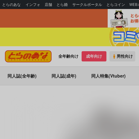
とらのあな
インフォ
店舗
とら婚
サークルポータル
とらコイン
WE
全年齢向け
成年向け
男性向け
同人誌(全年齢)
同人誌(成年)
同人特集(Vtuber)