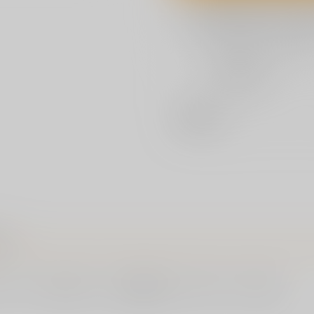
欲しいものリスト
おまとめ目安と発送目安
?
毎度便
2026/08/10から
5日以内に発送
種別/サイズ
ぷ）
みいただく事が可能です。※特典解禁前にご予約されている場合は、