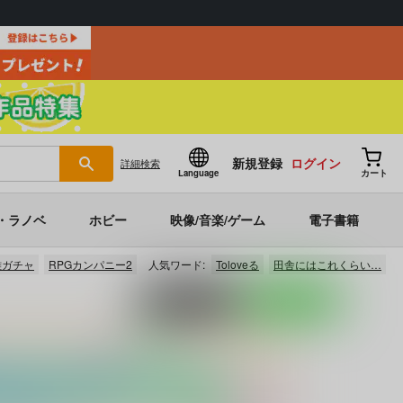
新規登録
ログイン
詳細
検索
Language
カート
・ラノベ
ホビー
映像/音楽/ゲーム
電子書籍
雌ガチャ
RPGカンパニー2
人気ワード:
Toloveる
田舎にはこれくらい…
ポストする
LINEで送る