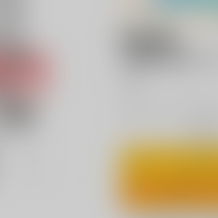
18禁
【特典】描き下ろ
ぷ）
※商品価格はメーカー、作者様のご事情
◯
：在庫あ
カ
ワンクリ