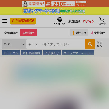
新規登録
ログイン
Language
カート
全年齢向け
成年向け
男性向け
女性向け
詳細
検索
ビーチクン
昭和最終戦線
にじさんじ
コミックマーケット…