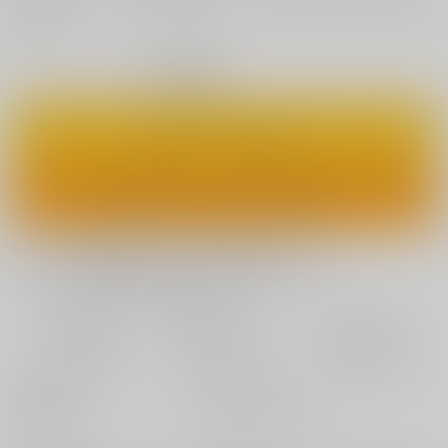
座います。
◯
：在庫あり
カートに入れる
ワンクリックで今すぐ買う
欲しいものリストに追加
おまとめ目安と発送目安
?
毎度便
定期便（週1)
定期便（月2)
2026/08/08から
2026/08/12から
2026/08/20から
5日以内に発送
10日以内に発送
14日以内に発送
種別/サイズ
書籍 - 文庫/ その他