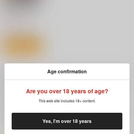
異世界召喚されたので
鍛え上げた肉体を駆使
してスケベしようと思
ワニマガジン社
う
1,430
円
（税込）
サンプル
カート
Age confirmation
注意事項
キャンセルについては
こちら
をご覧下さい。
Are you over 18 years of age?
返品については
こちら
をご覧下さい。
おまとめ配送については
こちら
をご覧下さい。
This web site includes 18+ content.
再販投票については
こちら
をご覧下さい。
イベント応募券付商品などをご購入の際は毎度便をご利用ください。
詳細は
こちら
をご覧ください。
Yes, I'm over 18 years