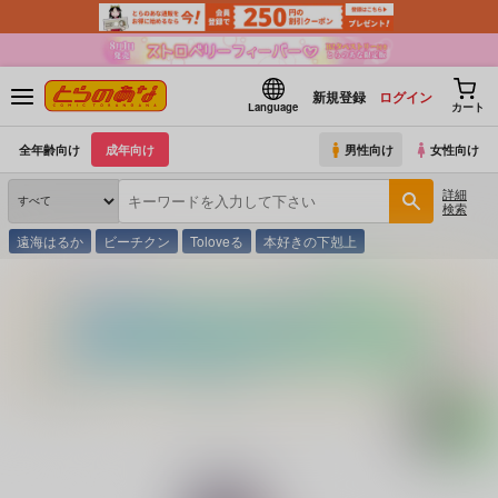
新規登録
ログイン
Language
カート
全年齢向け
成年向け
男性向け
女性向け
詳細
検索
遠海はるか
ビーチクン
Toloveる
本好きの下剋上