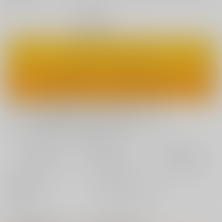
◯
：在庫あり
カートに入れる
ワンクリックで今すぐ買う
欲しいものリストに追加
おまとめ目安と発送目安
?
毎度便
定期便（週1)
定期便（月2)
2026/08/10から
2026/08/12から
2026/08/20から
5日以内に発送
10日以内に発送
14日以内に発送
種別/サイズ
書籍 - 文庫/ その他