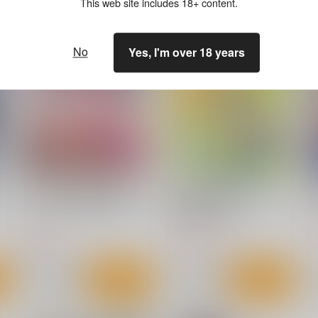
This web site includes 18+ content.
No
Yes, I'm over 18 years
夏日 強気に文句を言いなが
やさぐれた外科医がSF漫画
らもエロい身体が反応して
1000P描く漫画
NTRれる保健医実習生の本。
Cior
永田医院午前０時
ver.
7
660
1,400
円
円
（税込）
（税込）
伊澄
サンプル
作品詳細
サンプル
作品詳細