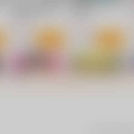
年
薬売りの聖女 冤罪で追放され
異能の姫は後宮の妖を祓う 平
毒
た薬師は、辺境の地で幸せを
安陰陽奇 1
掴む 3
KADOKAWA
マッグガーデン
7
924
792
円
円
（税込）
（税込）
サンプル
作品詳細
サンプル
作品詳細
もっと見る！
まだレビューはありま