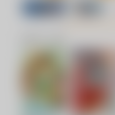
一緒に買われている商品
廃版旧制服図鑑総集編01
山中虎鉄落描帖09/10
麒麟堂
Tesla Cage
3,850
1,100
円
円
（税込）
（税込）
ティアマト
サンプル
作品詳細
サンプル
作品詳細