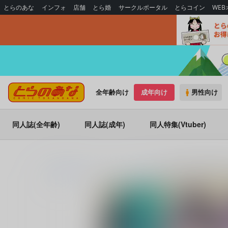
とらのあな
インフォ
店舗
とら婚
サークルポータル
とらコイン
WE
全年齢向け
成年向け
男性向け
同人誌(全年齢)
同人誌(成年)
同人特集(Vtuber)
とらのあな通販
コミック・ラノベ・書籍
後宮食医の薬膳帖 廃姫