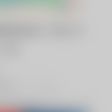
 廃姫は毒を喰らいて薬となす 2
）
AOCS
不可
し
取り寄せ
lso purchase from here