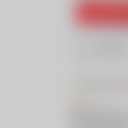
Purchase on JPGOO
Ship internationally via
What is JPGOODBUY
店舗在庫
を確認
入荷目安
※ この商品は【配送方法】に
AOC
商品紹介
特異なる食医・蔡慧玲(ツァイフェ
毒疫の炎で覆われた皇后・欣華(シ
急ぎ向かう先は、皇后に毒を盛っ
部族を滅ぼされた彼女の怨みは最