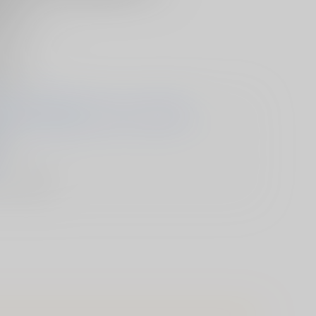
だ」
炎”を
ど──...!?
絶つ
て──...。
巻!!
作 そ太郎/作画 夏目レモン/キャラクター原案
A
ック/ その他