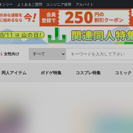
Bオンリー
よくあるご質問
エンジニア採用
アルバイト
女性向け
同人アイテム
ボドゲ特集
コスプレ特集
コミック
は毒を喰らいて薬となす 2