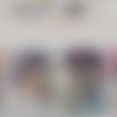
もっと見る！
山中虎鉄落書き帖08
快楽堕ちした人妻、なすすべ
なくしゃぶりつくされ
Tesla Cage
むうんるうらあ
1,100
円
（税込）
1,100
円
（税込）
間桐桜×ライダー
サンプル
作品詳細
サンプル
作品詳細