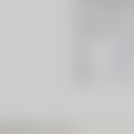
「毒したものは毒されて然るべき
というフォン妃の燃え盛る“怨嗟の
慧玲は食医として解毒しようとするけれ
特異なる食医は、いかなる毒をも
『白澤(くすり)の姑娘(むすめ)』とし
中華後宮×薬膳ファンタジー、第二
著者
夢見里龍/原
出版社
KADOKAW
発売日
2025/08/16
種別/サイズ
書籍 - コミ
帖 2 廃姫は毒を喰らいて薬となす）