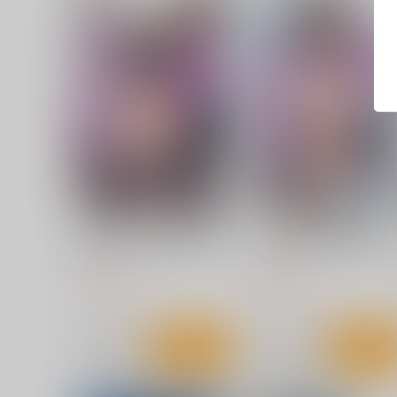
イジワル保健医の羞恥指導2
イジワル保健医の羞恥指導
羞恥工房
羞恥工房
770
770
円
円
（税込）
（税込）
サンプル
作品詳細
サンプル
作品詳細