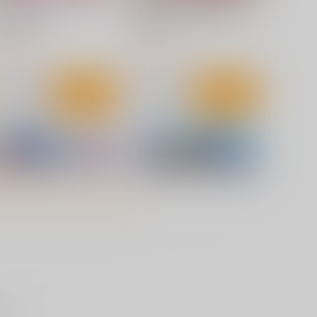
入り姫の嫁入り 1
地獄犬は司祭に喰らい付く 2
講談社
リブレ
92
858
円
円
（税込）
（税込）
サンプル
作品詳細
サンプル
作品詳細
せん