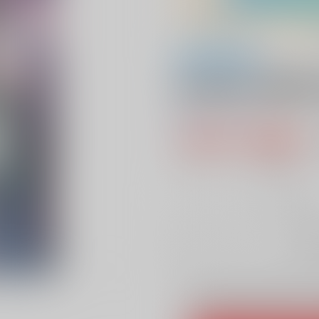
全年齢
後宮食医の薬膳帖
0
レビュー数
0
792円（税込
7
通販ポイント：
pt獲得
？
╳
：在庫な
お
Overseas customers can a