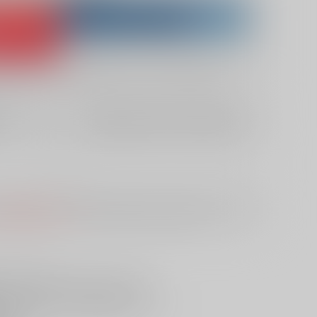
DBUY
Purchase on ZenMarket
 RAKUFUN
What is ZenMarket
What is RAKUFUN
?
?
?
欲しいものリストに追加
10日
S
は選択できません。
予めご了承の上、ご注文ください。
イリン)は
ンファ)に薬膳を調え、解毒に成功する。
た真犯人・フォン妃のもとだった。
も強い毒疫となり、自身をも冒されていた!