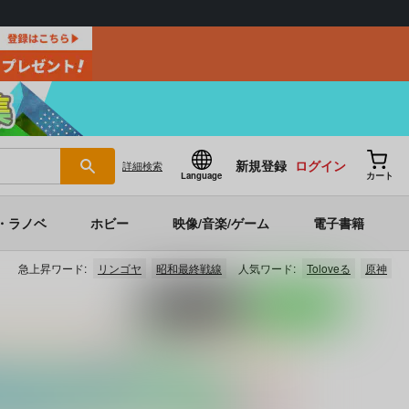
新規登録
ログイン
詳細
検索
Language
カート
・ラノベ
ホビー
映像/音楽/ゲーム
電子書籍
急上昇ワード:
リンゴヤ
昭和最終戦線
人気ワード:
Toloveる
原神
ポストする
LINEで送る