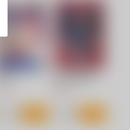
悪徳医淫
廃版旧制服図鑑総集編02
ゐちぼっち
麒麟堂
87
3,960
円
円
（税込）
（税込）
サンプル
作品詳細
サンプル
作品詳細