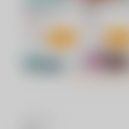
異世界でのんびり癒し手はじ
覇王の後宮 天命の花嫁と百
めます 毒にも薬にもならない
の寵愛 1
から転生したお話 6
KADOKAWA
KADOKAWA
924
924
円
円
（税込）
（税込）
サンプル
作品詳細
サンプル
作品詳細
いいね・レビュー