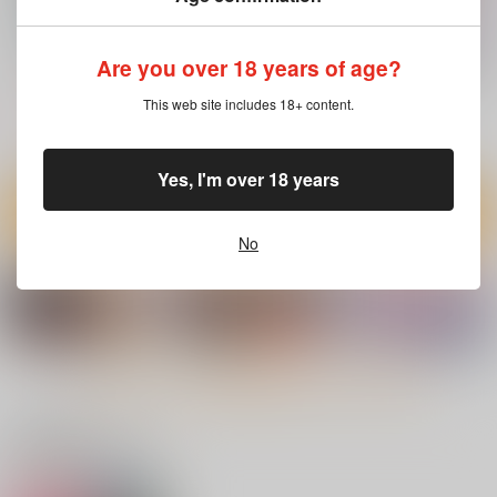
ハニーブロンド 2
ZINGAI NEWORDER
キミはやさしく寝取ら
Are you over 18 years of age?
れる Perfect Edition
コアマガジン
コアマガジン
コアマガジン
This web site includes 18+ content.
1,370
1,370
円
円
（税込）
（税込）
1,370
円
（税込）
Yes, I'm over 18 years
サンプル
サンプル
サンプル
作品詳細
作品詳細
作品詳細
No
もっと見る！
関連商品はコチラ