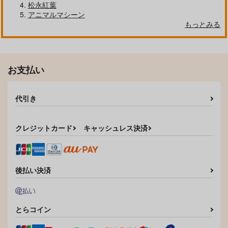
松永紅葉
アニマルマシーン
もっとみる
お支払い
代引き
沼る。 だから私は不
おっぱいたゆたゆ人妻
クレジットカード
キャッシュレス決済
倫した
さんの短編集
コアマガジン
コアマガジン
1,430
1,480
円
円
（税込）
（税込）
後払い決済
サンプル
サンプル
作品詳細
作品詳細
とらコイン