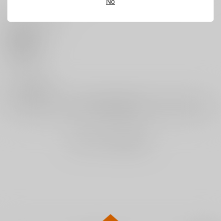
No
いいね・レビュー
落ちこぼれ衛士見習い
悪役令嬢ですが、幸せ
秘密のいばら 5
の少年。(実は) 5
になってみせます 5
一迅社
一迅社
一迅社
0
803
円
（税込）
814
880
円
円
いいね
（税込）
（税込）
サンプル
サンプル
サンプル
0
レビュー数
作品詳細
作品詳細
作品詳細
レビューを書く
まだレビューはありません