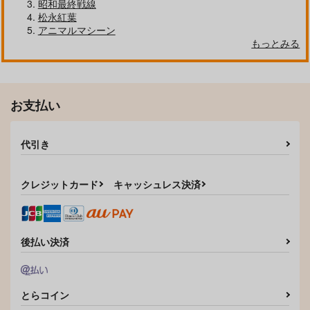
昭和最終戦線
松永紅葉
サンプル
サンプル
サンプル
アニマルマシーン
もっとみる
作品詳細
作品詳細
作品詳細
お支払い
代引き
クレジットカード
キャッシュレス決済
平凡な俺♂だけど異世
君はいつしか毒にな
上京コロシヤ娘 2
後払い決済
界で溺愛されてま 5
る 2
一迅社
一迅社
一迅社
814
円
（税込）
880
825
円
円
（税込）
（税込）
とらコイン
サンプル
サンプル
サンプル