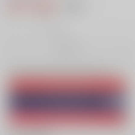
1,089円（税込）
AOCS
不可
9
通販ポイント：
pt獲得
？
╳
：在庫なし
お取り寄せ
Overseas customers can also purchase from here
Purchase on JPGOODBUY
Purchase on ZenMarket
Ship internationally via RAKUFUN
What is JPGOODBUY
?
What is ZenMarket
?