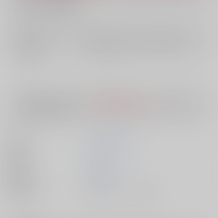
What is RAKUFUN
?
店舗在庫
欲しいものリストに追加
入荷目安
10日
※ この商品は【配送方法】に
AOCS
は選択できません。
予めご了承の
上、ご注文ください。
著者
TicaTica/YUYA
出版社
一迅社
発売日
2025/02/19
種別/サイズ
書籍 - コミック/ その他