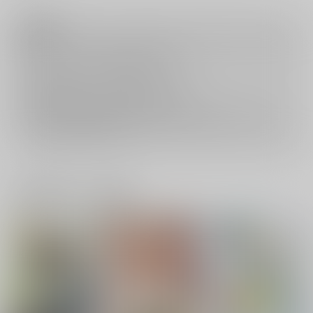
注意事項
キャンセルについては
こちら
をご覧下さい。
返品については
こちら
をご覧下さい。
おまとめ配送については
こちら
をご覧下さい。
再販投票については
こちら
をご覧下さい。
イベント応募券付商品などをご購入の際は毎度便をご利用ください。
詳細は
こちら
をご覧ください。
一緒に買われている商品