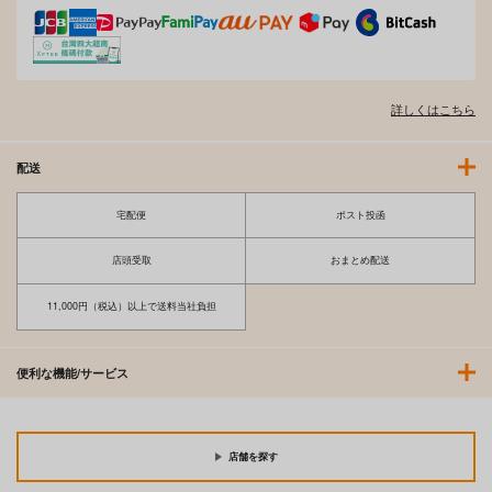
作品詳細
作品詳細
作品詳細
詳しくはこちら
配送
宅配便
ポスト投函
店頭受取
おまとめ配送
11,000円（税込）以上で送料当社負担
限定版 アフターグロ
映しちゃダメな顔 4
ウ 2
一迅社
一迅社
便利な機能/サービス
880
円
（税込）
1,056
円
（税込）
サンプル
サンプル
店舗を探す
作品詳細
作品詳細