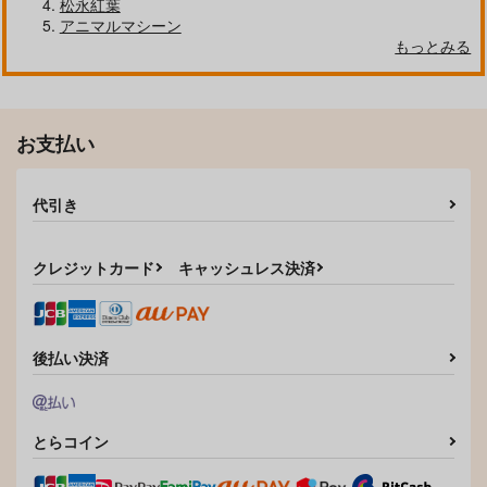
松永紅葉
アニマルマシーン
もっとみる
お支払い
代引き
えちち煮込み
LOVEシャワー
ワニマガジン社
ワニマガジン社
1,430
1,430
円
円
クレジットカード
キャッシュレス決済
（税込）
（税込）
サンプル
サンプル
作品詳細
作品詳細
後払い決済
とらコイン