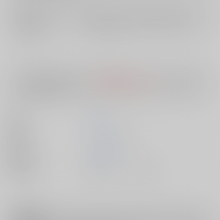
店舗在庫
欲しいものリストに追加
入荷目安
10日
※ この商品は【配送方法】に
AOCS
は選択できません。
予めご了承の
上、ご注文ください。
著者
武将武
出版社
ワニマガジン社
発売日
2024/04/17
種別/サイズ
書籍 - コミック/ その他
注意事項