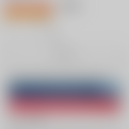
1,320円（税込）
AOCS
不可
29人が欲しい物リスト登録中
12
通販ポイント：
pt獲得
？
╳
：在庫なし
お取り寄せ
Overseas customers can also purchase from here
Purchase on ZenMarket
Ship internationally via RAKUFUN
What is ZenMarket
?
What is RAKUFUN
?