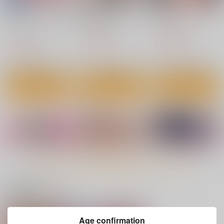
わずらいドミネーショ
彼女はされたい
きいベス。
ン
ワニマガジン社
ワニマガジン社
ワニマガジン社
1,430
5,500
円
円
（税込）
（税込）
1,430
円
（税込）
サンプル
サンプル
サンプル
作品詳細
作品詳細
作品詳細
もっと見る！
関連商品はコチラ
Age confirmation
オフパコします?
家の中で実る
おんなのこ。