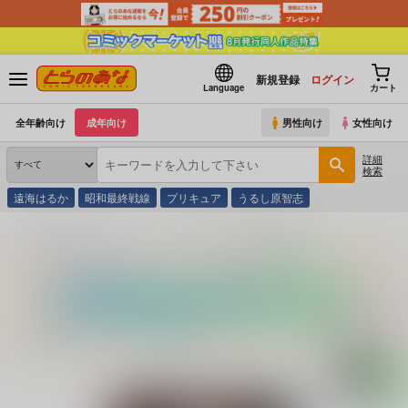
新規登録
ログイン
Language
カート
全年齢向け
成年向け
男性向け
女性向け
詳細
検索
遠海はるか
昭和最終戦線
プリキュア
うるし原智志
とらのあな通販
コミック・ラノベ・書籍
まねかれあそばれ