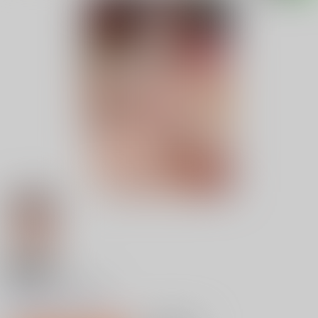
18禁
まねかれあそばれ
0
レビュー数
0