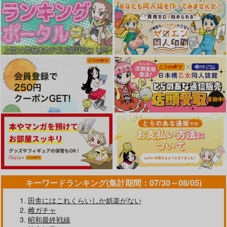
だって発情しちゃうか
今日もヤレるあの娘
熱にあてられて
ら
ワニマガジン社
ワニマガジン社
ワニマガジン社
1,430
1,430
円
円
（税込）
（税込）
1,430
円
（税込）
サンプル
サンプル
サンプル
キーワードランキング(集計期間：07/30～08/05)
作品詳細
作品詳細
作品詳細
田舎にはこれくらいしか娯楽がない
雌ガチャ
昭和最終戦線