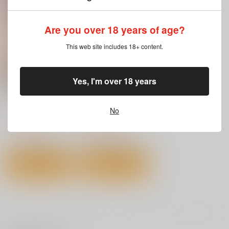
ワニマガジン社
ワニマガジン社
ワニマガジン社
1,430
1,430
1,430
円
円
円
（税込）
（税込）
（税込）
Are you over 18 years of age?
サンプル
サンプル
サンプル
This web site includes 18+ content.
作品詳細
作品詳細
作品詳細
Yes, I'm over 18 years
快姦トライアングル
エゴイスティックヴィ
ーナス
ワニマガジン社
No
ワニマガジン社
1,210
円
（税込）
1,100
円
（税込）
サンプル
サンプル
カート
カート
いろめくシャングリラ
微熱の残り香
ギャルすこパコる
ワニマガジン社
ワニマガジン社
ワニマガジン社
1,430
1,430
1,430
円
円
円
（税込）
（税込）
（税込）