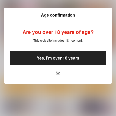
Age confirmation
Are you over 18 years of age?
This web site includes 18+ content.
ネツアイプログレス
まさぐりあい
ギャルすこパコる
Yes, I'm over 18 years
ワニマガジン社
ワニマガジン社
ワニマガジン社
1,430
1,540
1,430
円
円
円
（税込）
（税込）
（税込）
No
サンプル
サンプル
サンプル
作品詳細
作品詳細
作品詳細