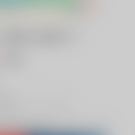
と追放された聖女です 1
）
AOCS
不可
し
取り寄せ
lso purchase from here