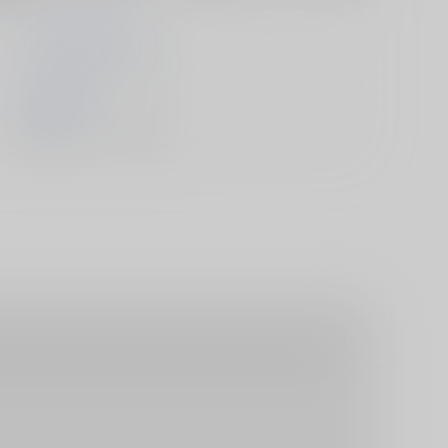
マチバリ/淡谷こむぎ
スクウェア・エニックス
2024/02/09
書籍 - コミック/ その他