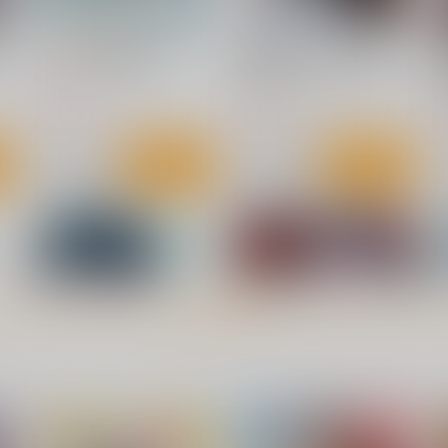
と
ながされて藍蘭島 44
家を追われた令嬢は黒猫王子
のお気に入 1
スクウェア・エニックス
て
スクウェア・エニックス
K
590
円
（税込）
770
7
円
（税込）
サンプル
作品詳細
サンプル
作品詳細
もっと見る！