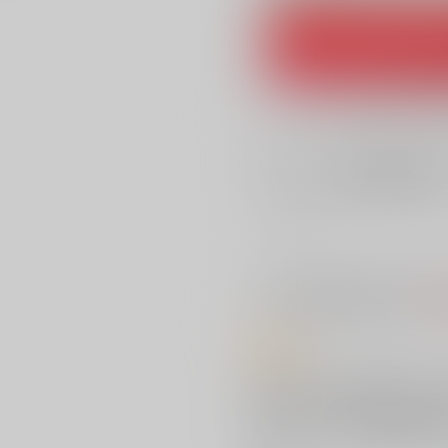
Purchase on JPGOO
Ship internationally via
What is JPGOODBUY
店舗在庫
を確認
入荷目安
※ この商品は【配送方法】に
AOC
商品紹介
のほほん聖女と不愛想騎士が起こ
不遇な扱いをされながらも国のた
る。その上、過酷な聖地巡礼の旅
を追放された。二人の旅と命の行方は