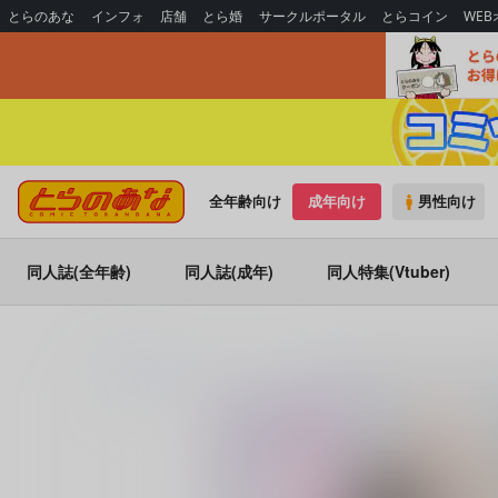
とらのあな
インフォ
店舗
とら婚
サークルポータル
とらコイン
WE
全年齢向け
成年向け
男性向け
同人誌(全年齢)
同人誌(成年)
同人特集(Vtuber)
とらのあな通販
コミック・ラノベ・書籍
余命わずかだからと追