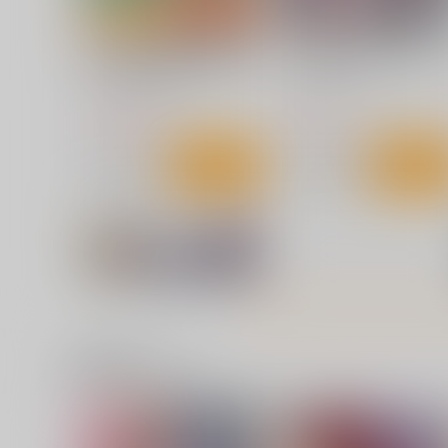
追放された元聖女は、冒険者
ここは俺に任せて先に行け
として自由に生活します! 1
言ってか 16
アルファポリス
スクウェア・エニックス
1,540
770
円
円
（税込）
（税込）
サンプル
作品詳細
サンプル
作品詳細
関連商品はコチラ