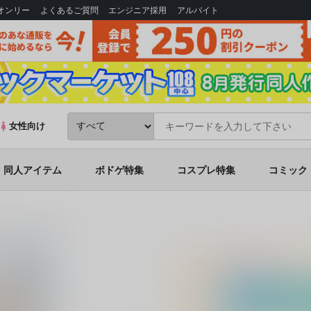
Bオンリー
よくあるご質問
エンジニア採用
アルバイト
女性向け
同人アイテム
ボドゲ特集
コスプレ特集
コミック
放された聖女です 1