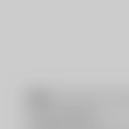
注意事項
キャンセルについては
こちら
をご覧下さい。
返品については
こちら
をご覧下さい。
おまとめ配送については
こちら
をご覧下さい。
再販投票については
こちら
をご覧下さい。