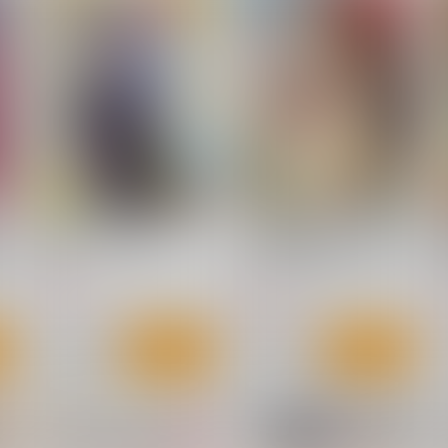
イケメンすぎます棗さん 1
ばっこ 1
直
スクウェア・エニックス
スクウェア・エニックス
770
770
円
円
（税込）
（税込）
7
サンプル
作品詳細
サンプル
作品詳細
す
吸血皇子と生贄花嫁 2
「絶対に俺を好きになるな
よ」と釘を刺してくる王子様
き
講談社
があきらかに私のことを好き
ン
Jパブリッシング
な件
792
円
（税込）
880
8
円
（税込）
ト
サンプル
カート
サンプル
カート