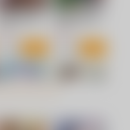
前世が伝説の大魔女だった不
前世が伝説の大魔女だった不
遇聖女は皇帝陛下に溺愛され
遇聖女は皇帝陛下に溺愛され
います 2
ています 3
ADOKAWA
KADOKAWA
92
924
円
円
（税込）
（税込）
サンプル
作品詳細
サンプル
作品詳細