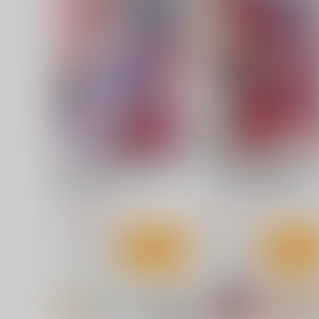
追放されるは我らにあり! 1
アンフィスバエナのくちづ
け 1
ホビージャパン
スクウェア・エニックス
792
円
（税込）
770
円
（税込）
サンプル
作品詳細
サンプル
作品詳細
身代わり毒婦は敵国公爵様の
殿下とは契約結婚のはずで
最愛だったようです
がっ! 婚約破棄は熱愛の始ま
り
KADOKAWA
ハーパーコリンズ・ジャパ
1,760
792
円
円
（税込）
（税込）
サンプル
カート
サンプル
カー