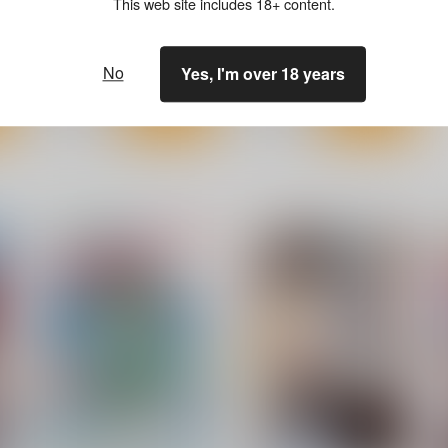
This web site includes 18+ content.
来編Ｒ
SWIVEL
ウラシマモト
629
円
（税込）
550
円
（税込）
オルステッド
No
Yes, I'm over 18 years
サンプル
作品詳細
サンプル
作品詳細