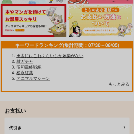
だって発情しちゃうか
今日もヤレるあの娘
熱にあてられて
ら
ワニマガジン社
ワニマガジン社
ワニマガジン社
1,430
1,430
円
円
（税込）
（税込）
1,430
円
（税込）
キーワードランキング(集計期間：07/30～08/05)
サンプル
サンプル
サンプル
田舎にはこれくらいしか娯楽がない
作品詳細
作品詳細
作品詳細
雌ガチャ
昭和最終戦線
松永紅葉
アニマルマシーン
もっとみる
お支払い
代引き