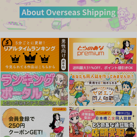
わずらいドミネーショ
彼女はされたい
ツー・オン・ワン
ン
ワニマガジン社
ワニマガジン社
ワニマガジン社
1,430
1,430
円
円
（税込）
（税込）
1,430
円
（税込）
サンプル
サンプル
サンプル
作品詳細
作品詳細
作品詳細