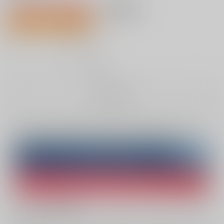
1,430円（税込）
AOCS
不可
107人が欲しい物リスト登録中
13
通販ポイント：
pt獲得
？
╳
：在庫なし
お取り寄せ
Overseas customers can also purchase from here
Purchase on ZenMarket
Ship internationally via RAKUFUN
What is ZenMarket
?
What is RAKUFUN
?