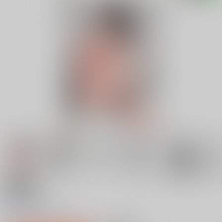
18禁
恋のむきだし
0
レビュー数
0