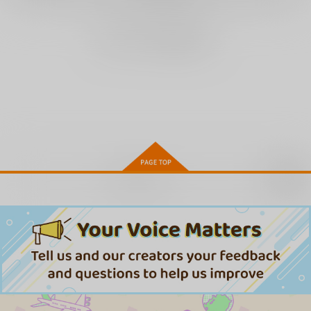
まだレビューはありません
ネツアイプログレス
純白テラリウム
さきゅドキ!
ワニマガジン社
ワニマガジン社
ワニマガジン社
1,430
1,430
1,430
円
円
円
（税込）
（税込）
（税込）
サンプル
サンプル
サンプル
お取り寄せ
作品詳細
作品詳細
作品詳細