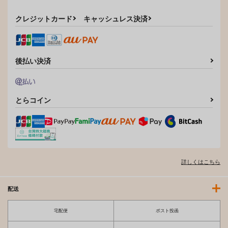
えちち煮込み
LOVEシャワー
クレジットカード
キャッシュレス決済
ワニマガジン社
ワニマガジン社
1,430
1,430
円
円
（税込）
（税込）
サンプル
サンプル
後払い決済
作品詳細
作品詳細
とらコイン
詳しくはこちら
配送
宅配便
ポスト投函