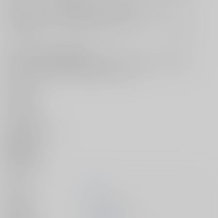
月日は流れ、別の場所で結ばれた相手と婚約に到るが――
人生は「タイミング」で決まっていくけれど、
それが合わなくたって、合わなかったからこそ、ひとつになる夜もあ
る。
他、人気作ぞろいの全９編と
担当した『COMIC 快楽天』表紙イラストや描き下ろし要素を収録。
満を持しての発売となる著者4冊目の傑作集です。
＜収録作品＞
たべかけ
おあずけ
フリーライド
よるまづめ
そこに尻があるから
猫宮さん
夏が終わる
ふたり夜歩き
運命のひと
著者
楝蛙
出版社
ワニマガジン社