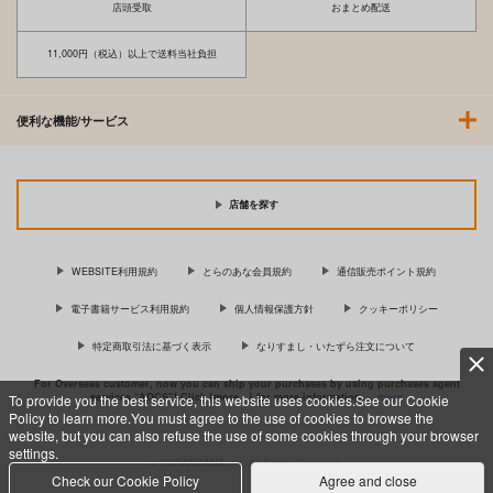
店頭受取
おまとめ配送
11,000円（税込）以上で送料当社負担
便利な機能/サービス
店舗を探す
WEBSITE利用規約
とらのあな会員規約
通信販売ポイント規約
電子書籍サービス利用規約
個人情報保護方針
クッキーポリシー
特定商取引法に基づく表示
なりすまし・いたずら注文について
For Overseas customer, now you can ship your purchases by using purchases agent
services “AOCS”! Click {more…} for more information …
more
To provide you the best service, this website uses cookies.See our Cookie
Policy to learn more.You must agree to the use of cookies to browse the
website, but you can also refuse the use of some cookies through your browser
settings.
c TORANOANA Inc, All Rights Reserved.
Check our Cookie Policy
Agree and close