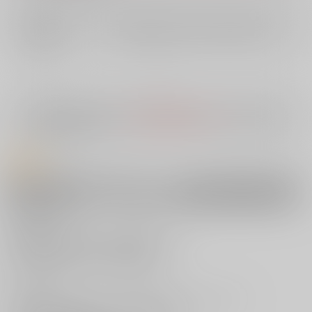
店舗在庫
欲しいものリストに追加
入荷目安
10日
※ この商品は【配送方法】に
AOCS
は選択できません。
予めご了承の
上、ご注文ください。
商品紹介
楝蛙先生！最新単行本『恋のむきだし』12月16日(土)発売決定!!《楝蛙先
生イラストB2タペストリー》付きとらのあな限定版も同時発売!!特集ペー
ジはこちら！
好きになるほど、感じてしまう身体――
繊細美麗な絵柄と卓越した画力でお送りする
けなげに恋する乙女たちの発情模様。
「たべかけ」
捨て猫をきっかけにアパートに入り浸るようになった小雪。
出会いの頃は大学生だった男もアラサーになり、