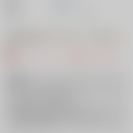
発売日
2023/12/16
種別/サイズ
書籍 - コミック/ その他
【有償特典】楝蛙先生イラストB2タペストリー（恋のむきだし）
● 概要
該当の特典・フェア・キャンペーンは準備中もしくは終了しまし
た。
注意事項
キャンセルについては
こちら
をご覧下さい。
返品については
こちら
をご覧下さい。
おまとめ配送については
こちら
をご覧下さい。
再販投票については
こちら
をご覧下さい。
イベント応募券付商品などをご購入の際は毎度便をご利用ください。
詳細は
こちら
をご覧ください。