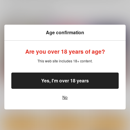
一緒に買われている商品
Age confirmation
Are you over 18 years of age?
This web site includes 18+ content.
Yes, I'm over 18 years
まさぐりあい
濡恋スイッチ
きいベス。
ワニマガジン社
ワニマガジン社
ワニマガジン社
No
1,540
1,430
5,500
円
円
円
（税込）
（税込）
（税込）
サンプル
サンプル
サンプル
作品詳細
作品詳細
作品詳細