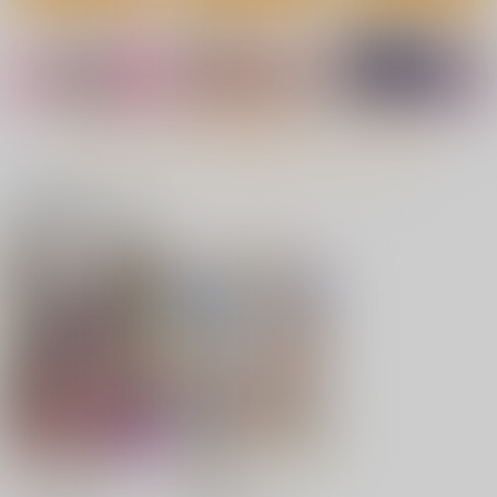
もっと見る！
関連商品はコチラ
オフパコします?
家の中で実る
おんなのこ。
ワニマガジン社
ワニマガジン社
ワニマガジン社
1,430
1,430
1,430
円
円
円
（税込）
（税込）
（税込）
サンプル
サンプル
サンプル
作品詳細
作品詳細
作品詳細
まさぐりあい
恋のち交尾