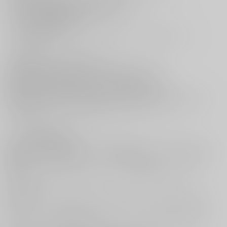
まだ幼かった小雪は美しい娘へと成長した。
「…そろそろ、潮時なのかもな」
いつか終わる関係性。
小雪の幸せを願い「誰か」の元へ送り出そうとする男だったが…
「おあずけ」
ギャルと優等生の共同受験戦線。
幼馴染という縁で「ギャル」に受験勉強を教える日々。
肌がチラチラみえる着崩しのヒロインにどぎまぎするも、
エロい目で見るんじゃない、とたしなめられる。
欲望に耐えながら迎えた受験本番、いよいよ明日に試験を控えた夜に
宿泊先のホテルへとヒロインが押しかけてきて――！？
「フリーライド」
ドライブが趣味のおねーさん。
声をかけてきた美男子は、ナンパ…ではなく、ヒッチハイカーだった。
意気投合し、仕事を訪ねると、女性向け風俗店のキャストであることが
判明。
偶然出会った野生のプロ男子のテクに、思わず興味がわいてきて…
「運命のひと」
地元の頃から、大学を経て社会人に至るまでずっと「腐れ縁」の女友
達。
だけどずーっと彼氏が途切れないヤツで、こっちが好きになる隙もな
い。