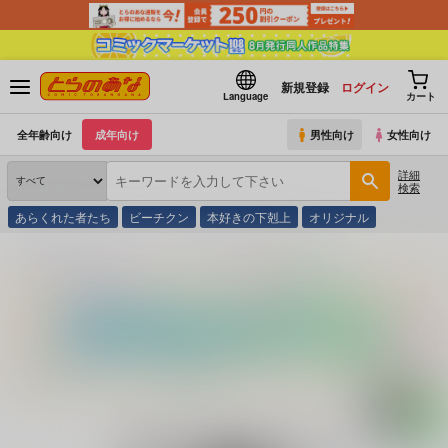
新規登録
ログイン
Language
カート
全年齢向け
成年向け
男性向け
女性向け
詳細
検索
あらくれた者たち
ビーチクン
本好きの下剋上
オリジナル
とらのあな通販
コミック・ラノベ・書籍
恋のむきだし