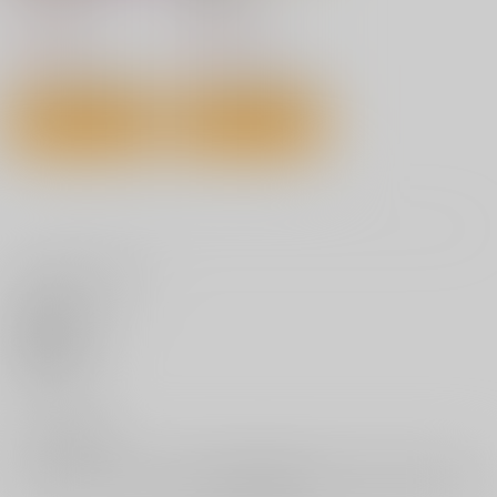
ワニマガジン社
ワニマガジン社
1,540
1,210
円
円
（税込）
（税込）
サンプル
サンプル
カート
カート
いろめくシャングリラ
微熱の残り香
ギャルすこパコる
ワニマガジン社
ワニマガジン社
ワニマガジン社
いいね・レビュー
1,430
1,430
1,430
円
円
円
（税込）
（税込）
（税込）
サンプル
サンプル
サンプル
0
作品詳細
作品詳細
作品詳細
いいね
0
レビュー数
レビューを書く