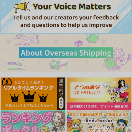
わずらいドミネーショ
濡恋スイッチ
ツー・オン・ワン
ン
ワニマガジン社
ワニマガジン社
ワニマガジン社
1,430
1,430
円
円
（税込）
（税込）
1,430
円
（税込）
サンプル
サンプル
サンプル
作品詳細
作品詳細
作品詳細