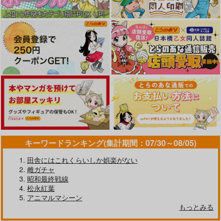
だって発情しちゃうか
今日もヤレるあの娘
熱にあてられて
ら
ワニマガジン社
ワニマガジン社
ワニマガジン社
1,430
1,430
円
円
（税込）
（税込）
1,430
円
（税込）
キーワードランキング(集計期間：07/30～08/05)
サンプル
サンプル
サンプル
田舎にはこれくらいしか娯楽がない
作品詳細
作品詳細
作品詳細
雌ガチャ
昭和最終戦線
松永紅葉
アニマルマシーン
もっとみる