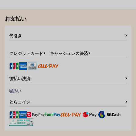
お支払い
代引き
えちち煮込み
LOVEシャワー
クレジットカード
キャッシュレス決済
ワニマガジン社
ワニマガジン社
1,430
1,430
円
円
（税込）
（税込）
サンプル
サンプル
後払い決済
作品詳細
作品詳細
とらコイン