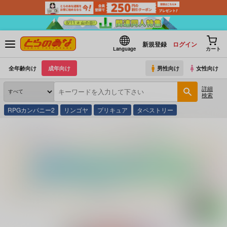
新規登録
ログイン
Language
カート
全年齢向け
成年向け
男性向け
女性向け
詳細
検索
RPGカンパニー2
リンゴヤ
プリキュア
タペストリー
とらのあな通販
コミック・ラノベ・書籍
抱かれてあげるっ!