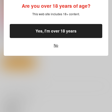
Are you over 18 years of age?
サンプル
サンプル
サンプル
This web site includes 18+ content.
作品詳細
作品詳細
作品詳細
Yes, I'm over 18 years
健康で文化的な性活
ワニマガジン社
1,320
円
No
（税込）
サンプル
カート
いろめくシャングリラ
微熱の残り香
ギャルすこパコる
ワニマガジン社
ワニマガジン社
ワニマガジン社
いいね・レビュー
1,430
1,430
1,430
円
円
円
（税込）
（税込）
（税込）
サンプル
サンプル
サンプル
0