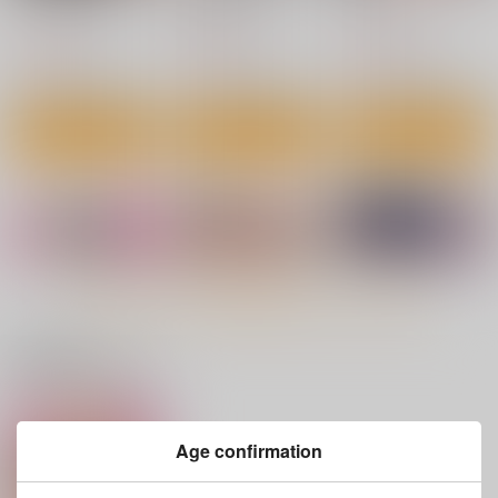
ワニマガジン社
ワニマガジン社
ワニマガジン社
1,430
1,430
5,500
円
円
円
（税込）
（税込）
（税込）
サンプル
サンプル
サンプル
作品詳細
作品詳細
作品詳細
もっと見る！
関連商品はコチラ
オフパコします?
家の中で実る
おんなのこ。
Age confirmation
ワニマガジン社
ワニマガジン社
ワニマガジン社
1,430
1,430
1,430
円
円
円
（税込）
（税込）
（税込）