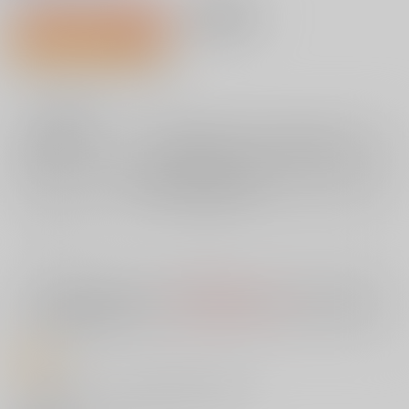
1,210円（税込）
AOCS
不可
43人が欲しい物リスト登録中
11
通販ポイント：
pt獲得
？
╳
：在庫なし
店舗在庫
欲しいものリストに追加
再入荷を通知する
入荷目安
10日
※ この商品は【配送方法】に
AOCS
は選択できません。
予めご了承の
上、ご注文ください。
商品紹介
『COMIC快楽天』作家・層積先生の初単行本！