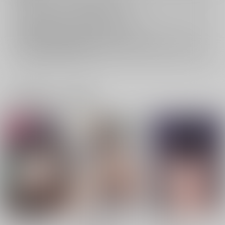
返品については
こちら
をご覧下さい。
おまとめ配送については
こちら
をご覧下さい。
再販投票については
こちら
をご覧下さい。
イベント応募券付商品などをご購入の際は毎度便をご利用ください。
詳細は
こちら
をご覧ください。
一緒に買われている商品
ヤバイほど好きっ
彼女はされたい
きいベス。