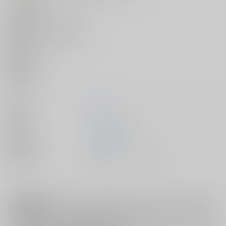
＜収録作品＞
彼女の顔が良すぎるんだが⁉
ラピダリィ
教えてください、女体のコト！
むらさきのアネモネ
幕間にて。
エピローグ。
耽溺の痕
苦くてすっぱい
著者
層積
出版社
ワニマガジン社
発売日
2022/12/19
種別/サイズ
書籍 - コミック/ その他
注意事項
キャンセルについては
こちら
をご覧下さい。