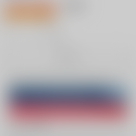
1,210円（税込）
AOCS
不可
68人が欲しい物リスト登録中
11
通販ポイント：
pt獲得
？
╳
：在庫なし
お取り寄せ
Overseas customers can also purchase from here
Purchase on ZenMarket
Ship internationally via RAKUFUN
What is ZenMarket
?
What is RAKUFUN
?