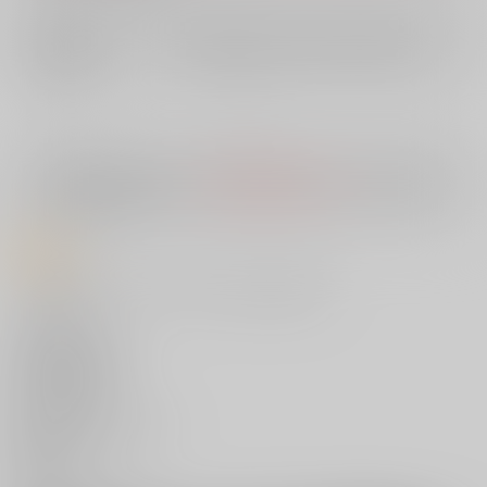
店舗在庫
欲しいものリストに追加
入荷目安
10日
※ この商品は【配送方法】に
AOCS
は選択できません。
予めご了承の
上、ご注文ください。
商品紹介
『COMIC快楽天』作家・うぱ西。先生の初単行本!
<収録作品>
三人の幸せな生活
ひねくれ者とBSS
教えてあげる
オナサポ生Live
あいつがうちにくる理由
快感シグナル
男の子トライアル
そばにいる