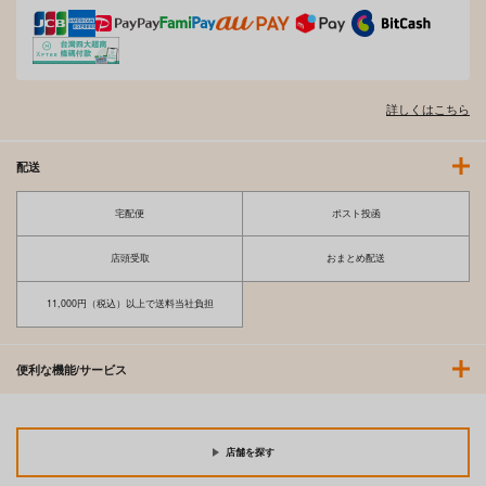
詳しくはこちら
配送
宅配便
ポスト投函
店頭受取
おまとめ配送
LOVEシャワー
最高のセックスのつく
り方
ワニマガジン社
11,000円（税込）以上で送料当社負担
ワニマガジン社
1,430
円
（税込）
1,540
円
（税込）
便利な機能/サービス
サンプル
サンプル
作品詳細
作品詳細
店舗を探す