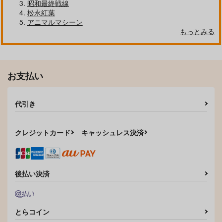
昭和最終戦線
サンプル
サンプル
サンプル
松永紅葉
アニマルマシーン
作品詳細
作品詳細
作品詳細
もっとみる
お支払い
代引き
クレジットカード
キャッシュレス決済
今日もヤレるあの娘
熱にあてられて
えちち煮込み
ワニマガジン社
ワニマガジン社
ワニマガジン社
後払い決済
1,430
1,430
1,430
円
円
円
（税込）
（税込）
（税込）
サンプル
サンプル
サンプル
とらコイン
作品詳細
作品詳細
作品詳細