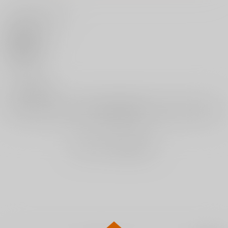
いいね・レビュー
微熱の残り香
いろめくシャングリラ
おんなのこ。
ワニマガジン社
ワニマガジン社
ワニマガジン社
0
1,430
1,430
1,430
円
円
円
（税込）
（税込）
（税込）
いいね
サンプル
サンプル
サンプル
0
作品詳細
作品詳細
作品詳細
レビュー数
レビューを書く
まだレビューはありません
家の中で実る
オフパコします?
きいベス。