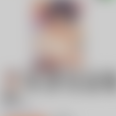
18禁
ぬくぬく性活
0
レビュー数
0