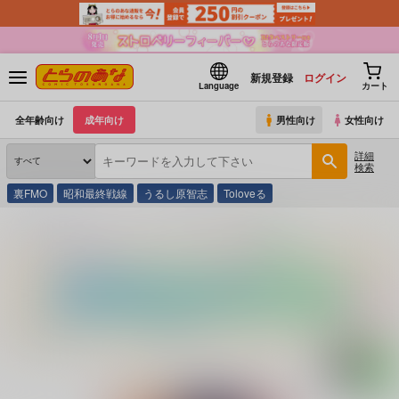
新規登録
ログイン
Language
カート
全年齢向け
成年向け
男性向け
女性向け
詳細
検索
裏FMO
昭和最終戦線
うるし原智志
Toloveる
とらのあな通販
コミック・ラノベ・書籍
ぬくぬく性活