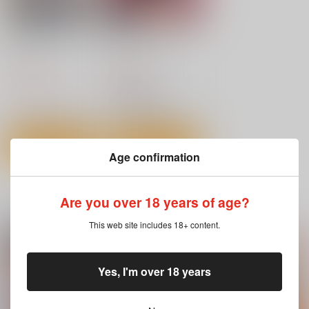
ギルド嬢エルフパパ活
お兄ちゃんにおまか
中
せ！
ナイーブタ
アキノメルパ
1,494
660
円
円
（税込）
（税込）
虎杖悠仁×脹相
サンプル
サンプル
作品詳細
作品詳細
Age confirmation
Are you over 18 years of age?
一緒に買われている商品
This web site includes 18+ content.
Yes, I'm over 18 years