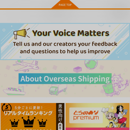
ワニマガジン社
ワニマガジン社
ワニマガジン社
お取り寄せ
1,430
1,430
5,500
円
円
円
（税込）
（税込）
（税込）
サンプル
サンプル
サンプル
作品詳細
作品詳細
作品詳細
さきゅドキ!
わずらいドミネーショ
彼女はされたい
ン
ワニマガジン社
ワニマガジン社
ワニマガジン社
1,430
1,430
円
円
（税込）
（税込）