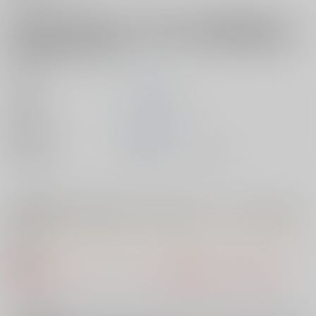
うぱ西。先生！初単行本『ぬくぬく性活』7月30日(土)発売決定！！《う
ぱ西。先生イラストB2タペストリー》付きとらのあな限定版も同時発
売！！特集ページはこちら！
著者
うぱ西。
出版社
ワニマガジン社
発売日
2022/08/02
種別/サイズ
書籍 - コミック/ その他
【有償特典】うぱ西。先生イラストB2タペストリー（ぬくぬく性
活）
● 概要
該当の特典・フェア・キャンペーンは準備中もしくは終了しまし
た。