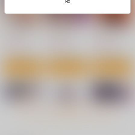
No
ネツアイプログレス
まさぐりあい
ギャルすこパコる
ワニマガジン社
ワニマガジン社
ワニマガジン社
1,430
1,540
1,430
円
円
円
（税込）
（税込）
（税込）
サンプル
サンプル
サンプル
作品詳細
作品詳細
作品詳細
もっと見る！