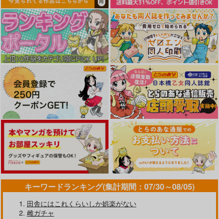
1,430
円
（税込）
サンプル
サンプル
サンプル
作品詳細
作品詳細
作品詳細
濡恋スイッチ
ツー・オン・ワン
だって発情しちゃうか
ら
ワニマガジン社
ワニマガジン社
キーワードランキング(集計期間：07/30～08/05)
ワニマガジン社
1,430
1,430
円
円
（税込）
（税込）
1,430
田舎にはこれくらいしか娯楽がない
円
（税込）
雌ガチャ