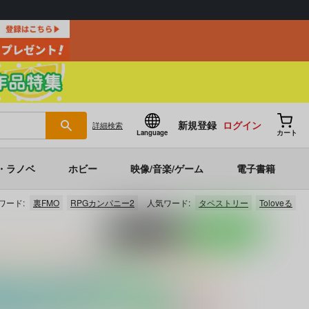
新規登録
ログイン
詳細
検索
Language
カート
・ラノベ
ホビー
映像/音楽/ゲーム
電子書籍
ワード:
裏FMO
RPGカンパニー2
人気ワード:
タペストリー
Toloveる
ポストする
LINEで送る