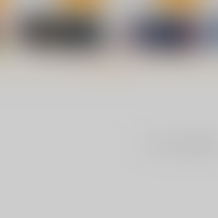
今週のビッチさん
無抑性シンドローム
ｼﾞｰｳｫｰｸ
ｼﾞｰｳｫｰｸ
ｼ
もっと見る！
1,100
1,100
1
円
円
（税込）
（税込）
ト
サンプル
カート
サンプル
カート
まだレビューはありま
カラオケ行こ!
俺を見て。
KADOKAWA
Jパブリッシング
K
946
840
9
円
円
（税込）
（税込）
サンプル
作品詳細
サンプル
作品詳細