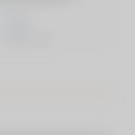
けーき
ｼﾞｰｳｫｰｸ
2021/08/30
書籍 - コミック/ その他