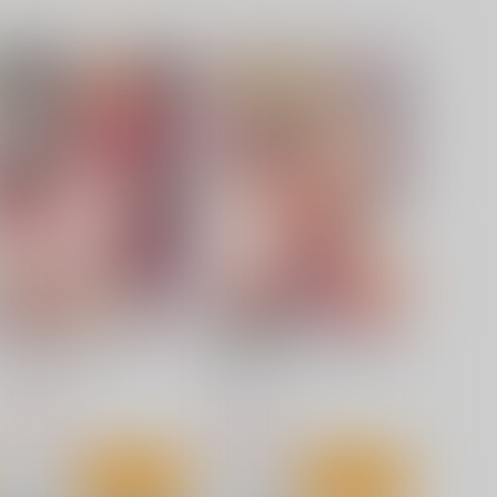
コスプレ好きな男の娘たち
好きな娘のお姉さん
ジーウォーク
ジーウォーク
,100
1,100
円
円
（税込）
（税込）
サンプル
カート
サンプル
カート
くゎいだんキッスユー
あまあまにゅうにゅうエンゲ
ージ
ジーウォーク
ジーウォーク
,320
円
（税込）
1,320
円
（税込）
サンプル
作品詳細
サンプル
作品詳細