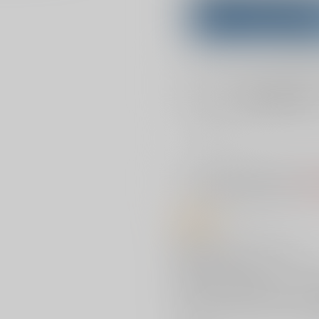
Purchase on ZenMar
What is
店舗在庫
を確認
入荷目安
※ この商品は【配送方法】に
AOC
商品紹介
悪堕ちマシマシ! メス盛り
新世代の悪堕ち作家ついに単行本化
COMIC Rebootで好評をさら
NTR×ファンタジーをテーマにし
さらにさらに単行本でしか読めな