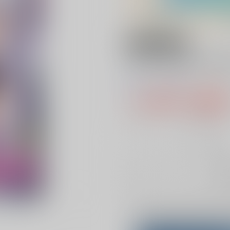
18禁
ネトラレ★メタモ
0
レビュー数
0
1,100円（税
10
通販ポイント：
pt獲得
？
╳
：在庫な
お
Overseas customers can a