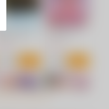
運命の人、見つけました
ビッチオンザポール
ロングランドジ
ジーウォーク
00
1,100
円
円
（税込）
（税込）
サンプル
カート
サンプル
カート