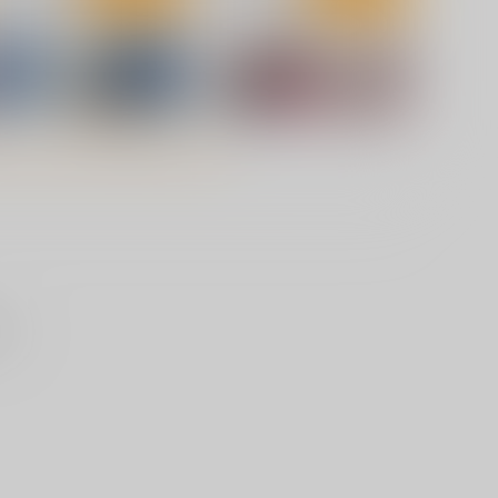
子作りマテリアル
ゆーわく・いもーと
ﾞｰｳｫｰｸ
ｼﾞｰｳｫｰｸ
,100
1,100
円
円
（税込）
（税込）
サンプル
カート
サンプル
カート
せん
おまえだけは選ばない
鬼畜英雄 14
ADOKAWA
一二三書房
02
880
円
円
（税込）
（税込）
サンプル
作品詳細
サンプル
作品詳細