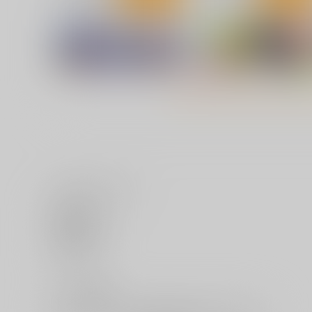
美少女マニアクス
甘い狂気
ｼﾞｰｳｫｰｸ
ｼﾞｰｳｫｰｸ
1,100
1,100
円
円
（税込）
（税込）
サンプル
カート
サンプル
カー
いいね・レビュー
ちちゆりラプソディ
衝動性ヒロイック
0
ジーウォーク
ジーウォーク
いいね
1,650
820
円
円
（税込）
（税込）
サンプル
作品詳細
サンプル
作品詳細
0
レビュー数