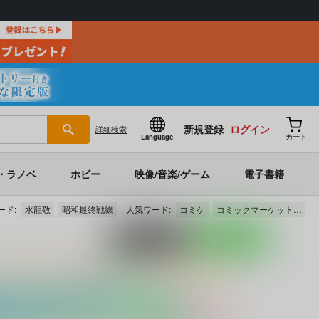
新規登録
ログイン
詳細
検索
Language
カート
・ラノベ
ホビー
映像/音楽/ゲーム
電子書籍
ード:
水龍敬
昭和最終戦線
人気ワード:
コミケ
コミックマーケット…
ポストする
LINEで送る