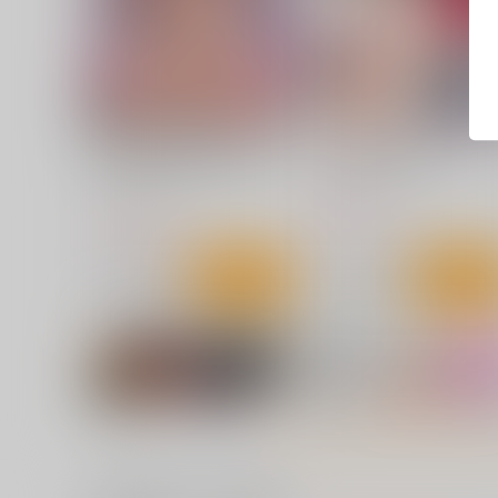
アプリ開いたら異種族と性交
なんて無様な恋でしょう
することになっ
ロングランドジ
ｼﾞｰｳｫｰｸ
800
円
（税込）
1,100
円
（税込）
サンプル
カート
サンプル
カー