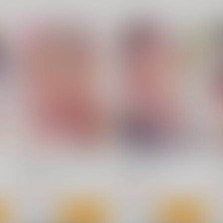
。
私の裏ガワ
芸能活動は百合えっちの後で
ｼﾞｰｳｫｰｸ
ｼﾞｰｳｫｰｸ
1,100
1,100
1
円
円
（税込）
（税込）
ト
サンプル
カート
サンプル
カート
プリティベイブハンターズ
先生のいくじなし
ジーウォーク
ジーウォーク
1,320
1,320
1
円
円
（税込）
（税込）
サンプル
作品詳細
サンプル
作品詳細