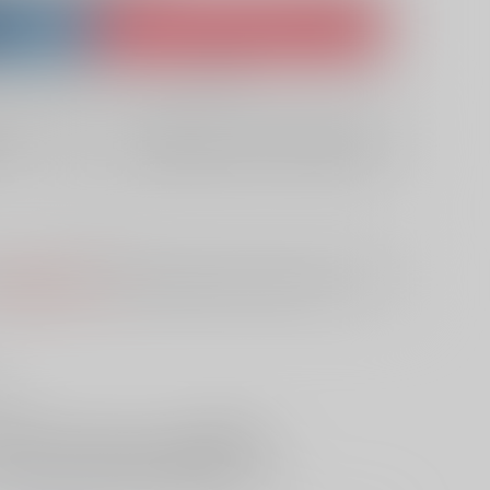
ket
Ship internationally via RAKUFUN
 ZenMarket
What is RAKUFUN
?
?
欲しいものリストに追加
10日
S
は選択できません。
予めご了承の上、ご注文ください。
!
った「NTRファンタズム」シリーズを完全収録!
た挑戦的かつ前衛的な作品集をお見逃しなく!
いやおまけなど見逃せない要素も盛りだくさん!