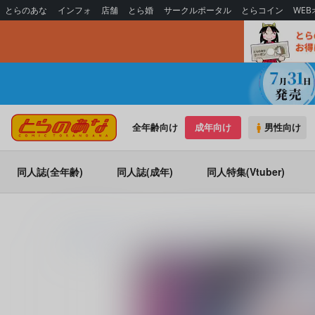
とらのあな
インフォ
店舗
とら婚
サークルポータル
とらコイン
WE
全年齢向け
成年向け
男性向け
同人誌(全年齢)
同人誌(成年)
同人特集(Vtuber)
とらのあな通販
コミック・ラノベ・書籍
ネトラレ★メタモルフ