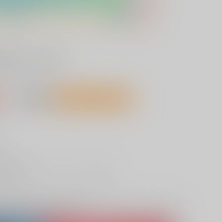
ルフォーゼ
込）
AOCS
不可
9人が欲しい物リスト登録中
し
取り寄せ
lso purchase from here