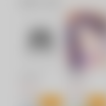
一緒に買われている商品
鬼憚活動記録 3日目
ガテン系社長は絶倫でした
ロングランドジ
ロングランドジ
1,100
800
円
円
（税込）
（税込）
サンプル
カート
サンプル
カー
クレプトマニア
めぐりあそび
ジーウォーク
ジーウォーク
1,430
1,430
円
円
（税込）
（税込）
サンプル
作品詳細
サンプル
作品詳細