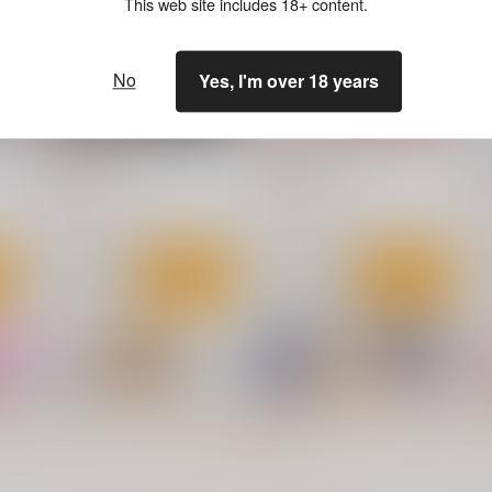
This web site includes 18+ content.
No
Yes, I'm over 18 years
淫撮フォトグラフ
妹すきゃんだる
ｼﾞｰｳｫｰｸ
ｼﾞｰｳｫｰｸ
1,100
1,100
8
円
円
（税込）
（税込）
ト
サンプル
カート
サンプル
カート
もっと見る！