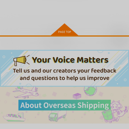
ふわとろりっぷ
真夜中の悪魔 1
わからセンセーション
ジーオーティー
ジーオーティー
ジーオーティー
1,650
1,540
1,540
円
円
円
（税込）
（税込）
（税込）
サンプル
サンプル
サンプル
お取り寄せ
作品詳細
作品詳細
作品詳細
変態のはじまり
徒華ナイトメア
女上