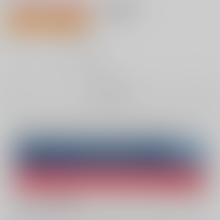
1,100円（税込）
AOCS
不可
46人が欲しい物リスト登録中
10
通販ポイント：
pt獲得
？
╳
：在庫なし
お取り寄せ
Overseas customers can also purchase from here
Purchase on ZenMarket
Ship internationally via RAKUFUN
What is ZenMarket
?
What is RAKUFUN
?