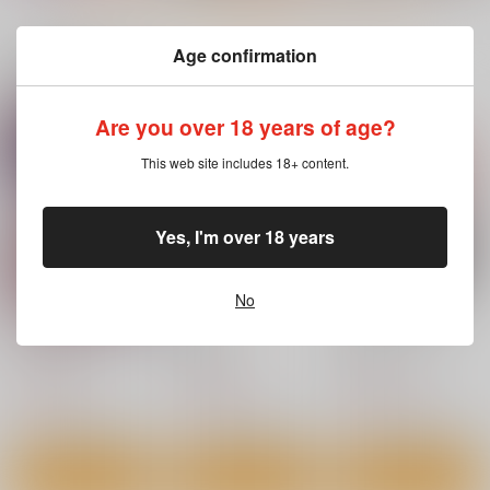
もっと見る！
Age confirmation
関連商品はコチラ
Are you over 18 years of age?
キミが気にしてるソコ
柔乳もーめんと
好きになっても、いい
が好き
ですよ。
ジーオーティー
This web site includes 18+ content.
ジーオーティー
ジーオーティー
1,650
円
（税込）
1,430
1,540
円
円
（税込）
（税込）
Yes, I'm over 18 years
サンプル
サンプル
サンプル
作品詳細
作品詳細
作品詳細
No
アオハルスナッチ
猥婦アウト
堕女(オトメ)ヅクシ
コアマガジン
コアマガジン
コアマガジン
1,300
1,100
1,100
円
円
円
（税込）
（税込）
（税込）
サンプル
サンプル
サンプル
カート
カート
カート