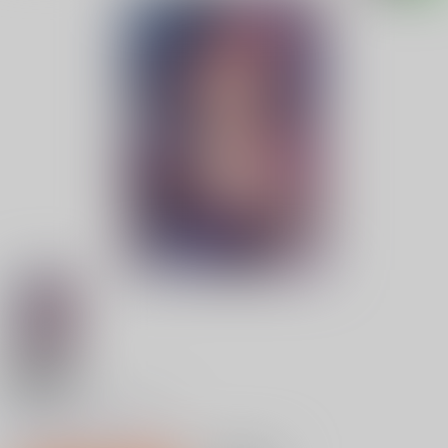
18禁
カレシにナイショで…
0
レビュー数
0