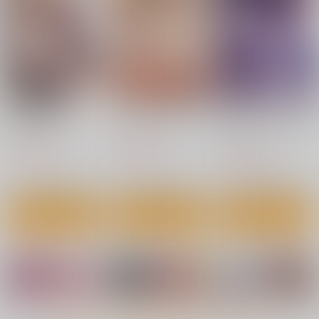
微熱のち蕩恋
ディープエモーション
恋じゃなくてもきもち
いい
ジーオーティー
ジーオーティー
ジーオーティー
1,430
1,650
円
円
（税込）
（税込）
1,540
円
（税込）
サンプル
サンプル
サンプル
作品詳細
作品詳細
作品詳細