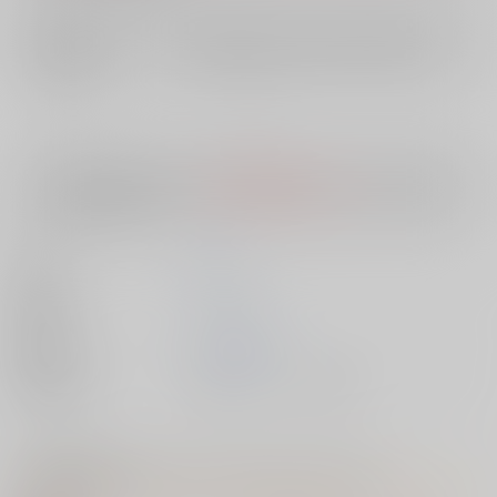
店舗在庫
欲しいものリストに追加
入荷目安
10日
※ この商品は【配送方法】に
AOCS
は選択できません。
予めご了承の
上、ご注文ください。
著者
夏庵
出版社
ｼﾞｰｵｰﾃｨｰ
発売日
2021/05/08
種別/サイズ
書籍 - コミック/ その他
【特典】特製イラストカード（カレシにナイショで…）