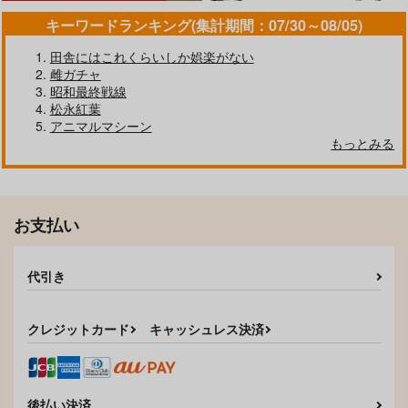
サンプル
サンプル
サンプル
キーワードランキング(集計期間：07/30～08/05)
作品詳細
作品詳細
作品詳細
田舎にはこれくらいしか娯楽がない
雌ガチャ
昭和最終戦線
松永紅葉
アニマルマシーン
もっとみる
お支払い
代引き
あなたとわたしの恋色
制服めくるめく
模様
ジーオーティー
ジーオーティー
クレジットカード
キャッシュレス決済
1,320
円
（税込）
1,430
円
（税込）
サンプル
サンプル
後払い決済