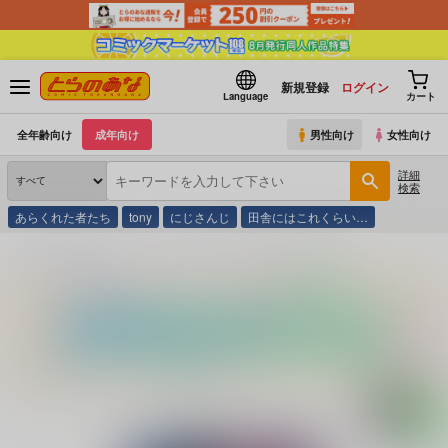
新規登録
ログイン
Language
カート
全年齢向け
成年向け
男性向け
女性向け
詳細
検索
あらくれた者たち
tony
にじさんじ
田舎にはこれくらい…
とらのあな通販
コミック・ラノベ・書籍
カレシにナイショで…