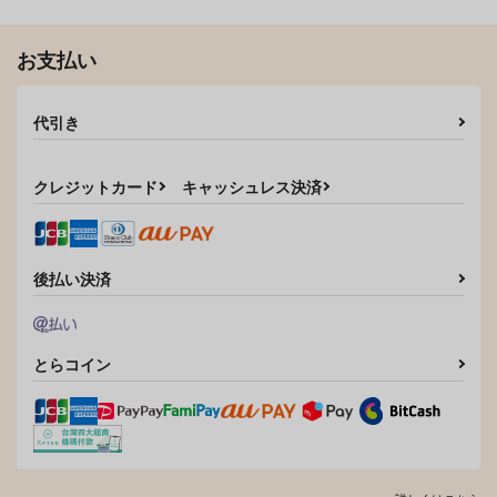
お支払い
代引き
クレジットカード
キャッシュレス決済
ハメたみがある
偏愛ファムファタル
あなたとわたしの恋色
模様
ジーオーティー
ジーオーティー
ジーオーティー
1,540
1,430
円
円
（税込）
（税込）
後払い決済
1,430
円
（税込）
サンプル
サンプル
サンプル
とらコイン
作品詳細
作品詳細
作品詳細