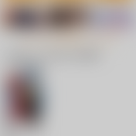
もっと見る！
一緒に買われている同人作品または類似商品
妹すきゃんだる
運命の人、見つけまし
ビッチオンザポール
た
ｼﾞｰｳｫｰｸ
ジーウォーク
ロングランドジ
1,100
1,100
円
円
（税込）
（税込）
800
円
（税込）
サンプル
サンプル
サンプル
カート
カート
カート
空色さんかく・虹色し
かく