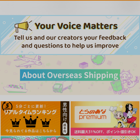
お取り寄せ
サンプル
サンプル
サンプル
作品詳細
作品詳細
作品詳細
カラオケ行こ!
俺を見て。
ばっどがーる 6
KADOKAWA
Jパブリッシング
芳文社
946
840
1,100
円
円
円
（税込）
（税込）
（税込）
サンプル
サンプル
サンプル