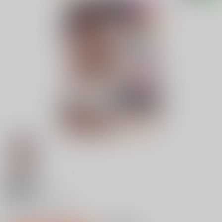
18禁
虹色ばっどえんど
0
レビュー数
0