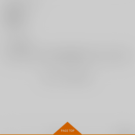
869
円
825
（税込）
円
（税込）
0
サンプル
サンプル
サンプル
今週のビッチさん
無抑性シンドローム
子作りマテリアル
いいね
作品詳細
作品詳細
作品詳細
ｼﾞｰｳｫｰｸ
ｼﾞｰｳｫｰｸ
ｼﾞｰｳｫｰｸ
1,100
1,100
1,100
円
円
円
（税込）
（税込）
（税込）
0
レビュー数
サンプル
サンプル
サンプル
レビューを書く
カート
カート
カート
まだレビューはありません
ストラテジックラバー
あなたとわたしの恋色
ストラテジックラバー
ズ 11
模様
ズ 10
KADOKAWA
ジーオーティー
KADOKAWA
924
1,430
792
円
円
円
（税込）
（税込）
（税込）