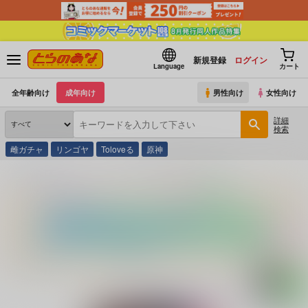
新規登録
ログイン
Language
カート
全年齢向け
成年向け
男性向け
女性向け
詳細
検索
雌ガチャ
リンゴヤ
Toloveる
原神
とらのあな通販
コミック・ラノベ・書籍
虹色ばっどえんど