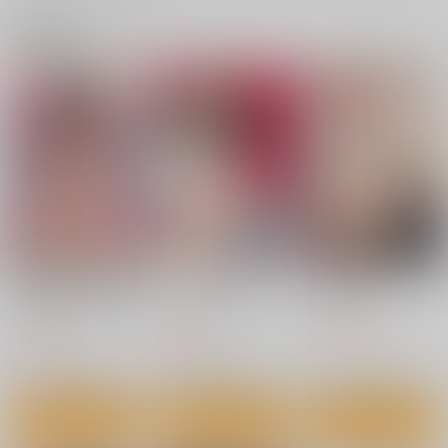
関連商品(レーベル)
アプリ開いたら異種族
なんて無様な恋でしょ
淫撮フォトグラフ
と性交することになっ
う
ｼﾞｰｳｫｰｸ
ｼﾞｰｳｫｰｸ
ロングランドジ
1,100
円
（税込）
1,100
800
円
円
（税込）
（税込）
サンプル
サンプル
サンプル
カート
カート
カート