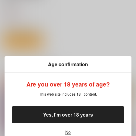
愛は暗闇
770
円
（税込）
獅堂光
サンプル
作品詳細
鬼憚活動記録 3日目
ガテン系社長は絶倫で
私の裏ガワ
Age confirmation
した。
一緒に買われている商品
ロングランドジ
ｼﾞｰｳｫｰｸ
ロングランドジ
1,100
1,100
円
円
（税込）
（税込）
800
Are you over 18 years of age?
円
（税込）
This web site includes 18+ content.
サンプル
サンプル
サンプル
カート
カート
カート
Yes, I'm over 18 years
No