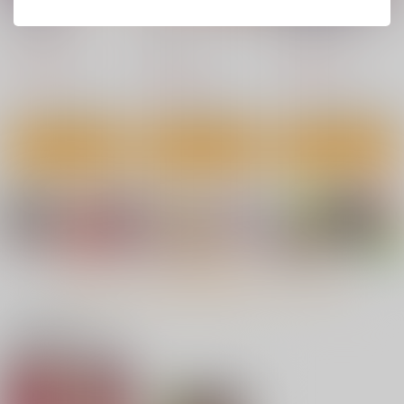
めぐりあそび
プリティベイブハンタ
先生のいくじなし
ーズ
ジーウォーク
ジーウォーク
ジーウォーク
1,430
1,320
円
円
（税込）
（税込）
1,320
円
（税込）
サンプル
サンプル
サンプル
芸能活動は百合えっち
ネトラレ★メタモルフ
作品詳細
作品詳細
作品詳細
コスプレ好きな男の娘
の後で
ォーゼ
たち
ｼﾞｰｳｫｰｸ
ｼﾞｰｳｫｰｸ
ジーウォーク
1,100
1,100
1,100
円
円
円
（税込）
（税込）
（税込）
サンプル
サンプル
サンプル
カート
カート
カート
もっと見る！
関連商品はコチラ
くゎいだんキッスユー
あまあまにゅうにゅう
衝動性ヒロイック
エンゲージ