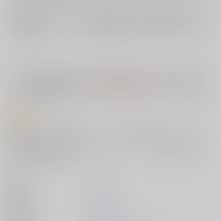
店舗在庫
欲しいものリストに追加
入荷目安
10日
※ この商品は【配送方法】に
AOCS
は選択できません。
予めご了承の
上、ご注文ください。
商品紹介
新作3本と単行本未収録の姦々シリーズ4本収録。7色の凌○・バイオレン
ス作品集。
７人のメガネっ娘の壮絶な凌○＆バイオレンス！７色の残酷・絶望ストー
リー！おまけ漫画付！
著者
つくすん
出版社
ｼﾞｰｳｫｰｸ
発売日
2018/10/29