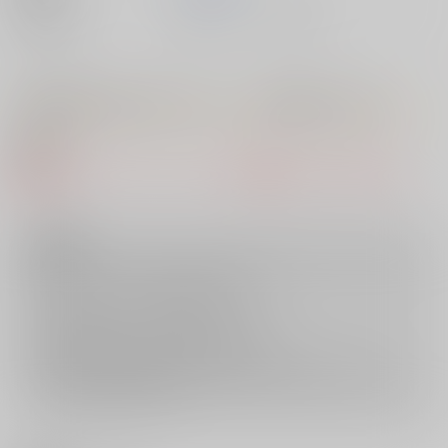
種別/サイズ
書籍 - コミック/ その他
【特典】 描き下ろし4Pリーフレット （虹色ばっどえんど）
● 概要
該当の特典・フェア・キャンペーンは準備中もしくは終了しまし
た。
注意事項
キャンセルについては
こちら
をご覧下さい。
返品については
こちら
をご覧下さい。
おまとめ配送については
こちら
をご覧下さい。
再販投票については
こちら
をご覧下さい。
イベント応募券付商品などをご購入の際は毎度便をご利用ください。
詳細は
こちら
をご覧ください。