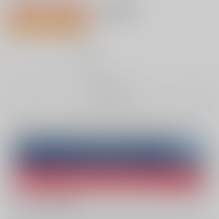
1,100円（税込）
AOCS
不可
13人が欲しい物リスト登録中
10
通販ポイント：
pt獲得
？
╳
：在庫なし
お取り寄せ
Overseas customers can also purchase from here
Purchase on ZenMarket
Ship internationally via RAKUFUN
What is ZenMarket
?
What is RAKUFUN
?