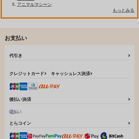
アニマルマシーン
もっとみる
お支払い
代引き
トゥインクルスターの
まんきつしたい常連さ
クレジットカード
キャッシュレス決済
んのんじーTetra
ん 4
白泉社
KADOKAWA
1,320
836
円
円
（税込）
（税込）
後払い決済
サンプル
サンプル
作品詳細
作品詳細
とらコイン