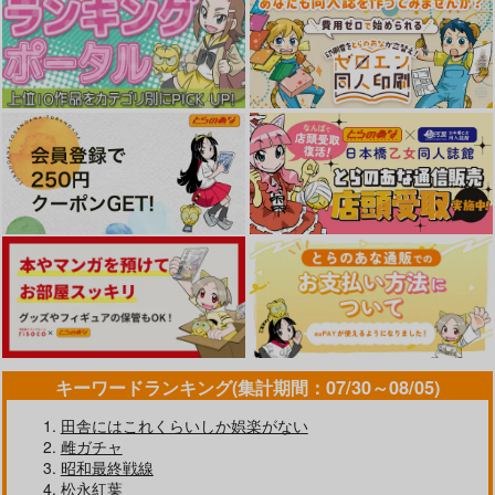
作品詳細
作品詳細
作品詳細
あなたが悪いんだから
俺のおっぱい好きなん
あのね、みっちゃん
ね
でしょ? 2
ヒーローズ
コアマガジン
viviON
880
円
（税込）
1,370
850
円
円
（税込）
（税込）
キーワードランキング(集計期間：07/30～08/05)
サンプル
サンプル
サンプル
田舎にはこれくらいしか娯楽がない
雌ガチャ
作品詳細
作品詳細
作品詳細
昭和最終戦線
松永紅葉