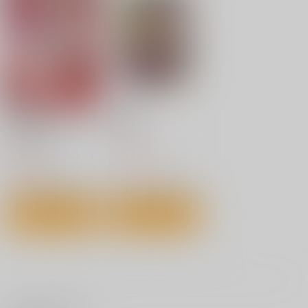
ジーウォーク
ジーウォーク
ジーウォーク
1,320
820
円
円
（税込）
（税込）
1,320
円
（税込）
サンプル
サンプル
サンプル
作品詳細
作品詳細
作品詳細
好きな娘のお姉さん
美少女マニアクス
甘い狂気
ジーウォーク
ｼﾞｰｳｫｰｸ
ｼﾞｰｳｫｰｸ
人造魔女は人にあら
笑顔姦々
1,100
1,100
1,100
円
円
円
（税込）
（税込）
ず 1
（税込）
ｼﾞｰｳｫｰｸ
KADOKAWA
1,100
サンプル
サンプル
サンプル
円
（税込）
902
円
（税込）
カート
カート
カート
サンプル
サンプル
カート
カート
クレプトマニア
俺の目を見て跪け
魔法少女にやさしいギ
ャル 1
ジーウォーク
モバイルメディアリサ
フレックスコミックス
ーチ
1,430
いいね・レビュー
円
（税込）