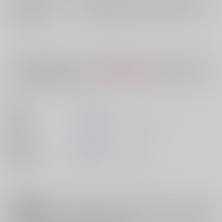
店舗在庫
欲しいものリストに追加
入荷目安
10日
※ この商品は【配送方法】に
AOCS
は選択できません。
予めご了承の
上、ご注文ください。
著者
温野 りょく
出版社
キルタイムコミュニケーション
発売日
2018/04/28
種別/サイズ
書籍 - コミック/ その他
注意事項