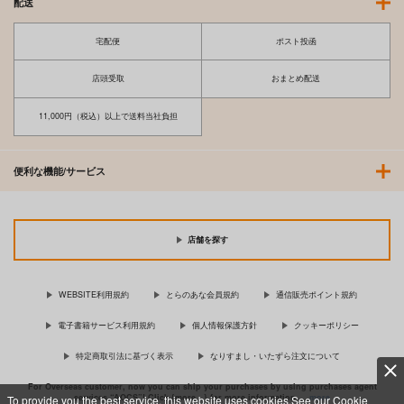
配送
宅配便
ポスト投函
店頭受取
おまとめ配送
11,000円（税込）以上で送料当社負担
便利な機能/サービス
店舗を探す
WEBSITE利用規約
とらのあな会員規約
通信販売ポイント規約
電子書籍サービス利用規約
個人情報保護方針
クッキーポリシー
特定商取引法に基づく表示
なりすまし・いたずら注文について
For Overseas customer, now you can ship your purchases by using purchases agent
services “AOCS”! Click {more…} for more information …
more
To provide you the best service, this website uses cookies.See our Cookie