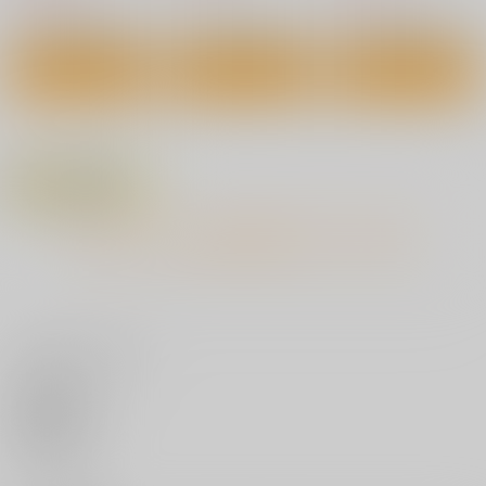
ーション
ーション
サンプル
サンプル
サンプル
1,100
1,100
円
円
（税込）
（税込）
作品詳細
作品詳細
作品詳細
サンプル
サンプル
カート
カート
温鯨
少女憑依
生徒会室
ゐちぼっち
787
770
円
円
（税込）
（税込）
迅鯨
もっと見る！
サンプル
サンプル
作品詳細
作品詳細
いいね・レビュー
(CD)THE IDOLM@ST
ER MILLION LIVE! S
PECIAL SOLO RECO
3,300
円
（税込）
RDS ロコ
0
いいね
サンプル