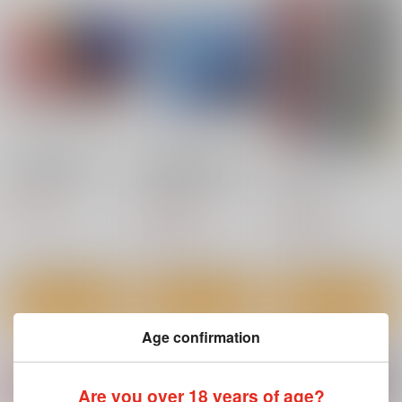
悪なふたなり元カノ軍
キルタイムコミュニケ
キルタイムコミュニケ
団
キルタイムコミュニケ
ーション
ーション
ーション
1,100
1,100
円
円
（税込）
（税込）
1,100
円
（税込）
サンプル
サンプル
サンプル
カート
カート
カート
TSF物語Append6.0
太陽系SF冒険大全ス
ＳＦメカニックマガジ
ぺオペ！コンプリート
ン10
DA HOOTCH
イラスト集！
太陽系旅団
帝国図書院
944
円
（税込）
4,400
770
円
円
（税込）
（税込）
オペラ
ジークアクス
サンプル
サンプル
サンプル
作品詳細
作品詳細
作品詳細
Age confirmation
人間牧場編 別冊コミ
同居する粘液
ポンコツファンタジー
Are you over 18 years of age?
ックアンリアル 5
ヒロインH～ドジを踏
キルタイムコミュニケ