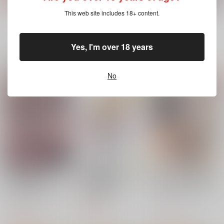
んで逆転されたりエロ
キルタイムコミュニケ
キルタイムコミュニケ
ーション
トラップにハマった
This web site includes 18+ content.
ーション
ーション
もっと見る！
り!?～ 別冊コミック
1,100
円
（税込）
アンリアル
1,100
1,100
円
円
（税込）
（税込）
Yes, I'm over 18 years
一緒に買われている商品
サンプル
サンプル
サンプル
カート
カート
カート
No
ＳＦメカニックマガジ
ＳＦ６ＷＰ選手権！
SF
ン10.5EX
新日本ペプシ党
JH科学
帝国図書院
440
2,178
円
円
（税込）
（税込）
770
円
（税込）
春麗
メカ
サンプル
サンプル
サンプル
作品詳細
作品詳細
作品詳細
放課後エクソシズ
極道さんは愛を貫くパ
万年Dランクの中年冒
ム 退魔部敗北録 2
パで愛妻家 下
険者、酔った勢 12
キルタイムコミュニケ
KADOKAWA
スクウェア・エニック
隷従少女録
みみ様おっきくして!
ーション
ス
902
円
（税込）
キルタイムコミュニケ
キルタイムコミュニケ
1,320
770
円
円
（税込）
（税込）