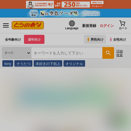
新規登録
ログイン
Language
カート
全年齢向け
成年向け
男性向け
女性向け
詳細
検索
tony
そうたつ
本好きの下剋上
オリジナル
とらのあな通販
コミック・ラノベ・書籍
よりぬきTSFのFのほん