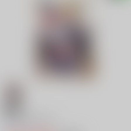
18禁
よりぬきTSFのFのほん
0
レビュー数
0