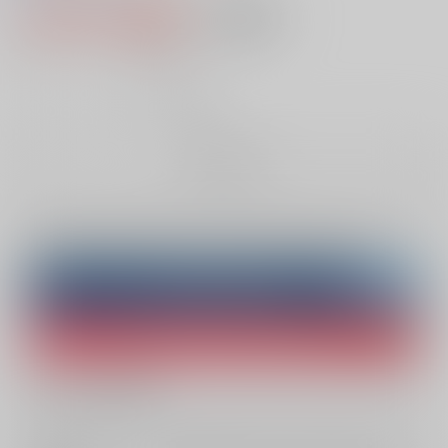
1,100円（税込）
AOCS
不可
10
通販ポイント：
pt獲得
？
╳
：在庫なし
お取り寄せ
Overseas customers can also purchase from here
Purchase on ZenMarket
Ship internationally via RAKUFUN
What is ZenMarket
?
What is RAKUFUN
?