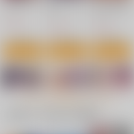
イジラレボディ
搾精ドミネイトガール
ファンタジー同人誌コ
ズ
レクション コミック
キルタイムコミュニケ
アンリアルザ・ベスト
キルタイムコミュニケ
キルタイムコミュニケ
ーション
ーション
ーション
1,100
円
（税込）
1,100
1,320
円
円
（税込）
（税込）
サンプル
サンプル
サンプル
カート
カート
カート
もっと見る！
一緒に買われている同人作品または類似商品
異種LOVEあーかいぶ
異種族恋愛は学園から
サキュバスちゃんと邪