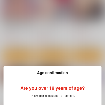
アプリ開いたら異種族
なんて無様な恋でしょ
淫撮フォトグラフ
と性交することになっ
う
ｼﾞｰｳｫｰｸ
ｼﾞｰｳｫｰｸ
ロングランドジ
1,100
円
（税込）
1,100
800
円
円
（税込）
（税込）
サンプル
サンプル
サンプル
カート
カート
カート
Age confirmation
Are you over 18 years of age?
もっと見る！
This web site includes 18+ content.
一緒に買われている商品